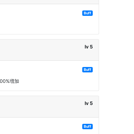
Buff
lv 5
Buff
00%増加
lv 5
Buff