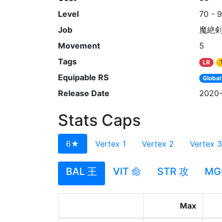
Level
70 - 
Job
魔絶
Movement
5
Tags
LR
Equipable RS
Global
Release Date
2020-
Stats Caps
6★
Vertex 1
Vertex 2
Vertex 3
BAL 王
VIT 命
STR 攻
MG
Max