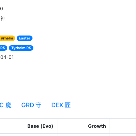
90
剣神
Tyrhelm
Easter
 RS
Tyrhelm RS
04-01
C 魔
GRD 守
DEX 匠
Base (Evo)
Growth