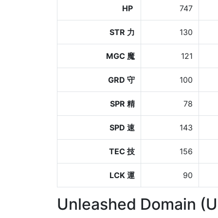
HP
747
STR 力
130
MGC 魔
121
GRD 守
100
SPR 精
78
SPD 速
143
TEC 技
156
LCK 運
90
Unleashed Domain (