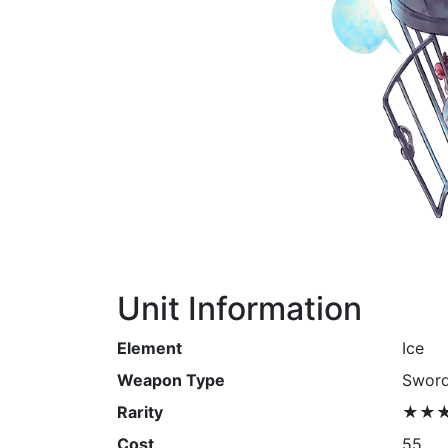
Unit Information
Element
Ice
Weapon Type
Swor
Rarity
★★
Cost
55