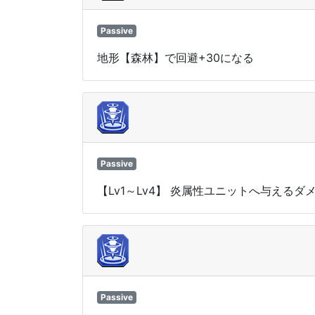
Passive
地形【森林】で回避+30になる
Passive
【Lv1～Lv4】 炎属性ユニットへ与えるダ
Passive