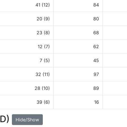
41 (12)
84
20 (9)
80
23 (8)
68
12 (7)
62
7 (5)
45
32 (11)
97
28 (10)
89
39 (6)
16
UD)
Hide/Show