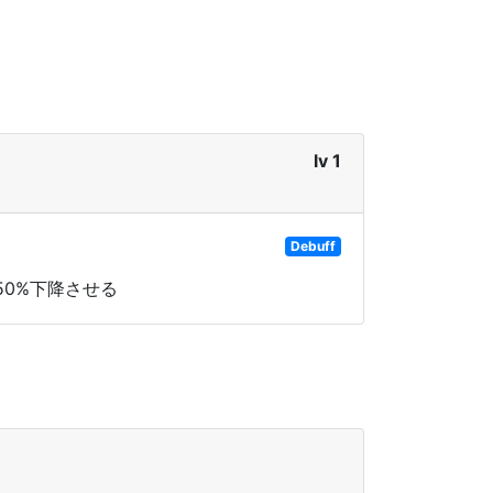
lv 1
Debuff
0%下降させる