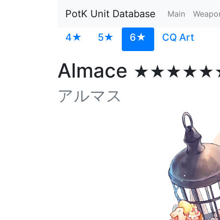
PotK Unit Database
Main
Weapo
4★
5★
6★
CQ Art
Almace
★★★★★
アルマス