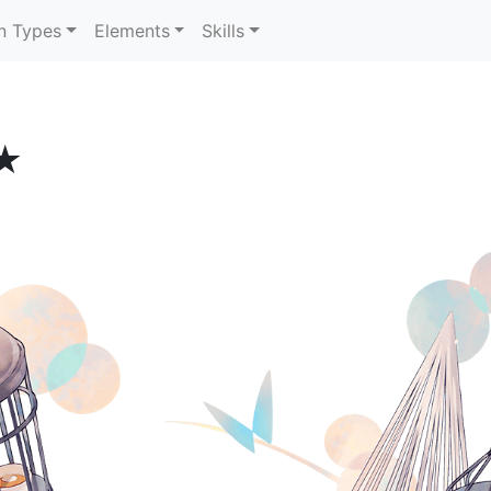
n Types
Elements
Skills
★