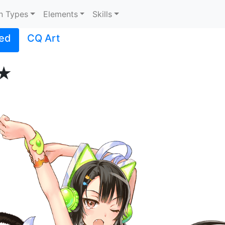
n Types
Elements
Skills
ed
CQ Art
★