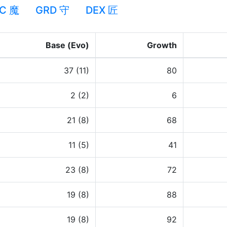
C 魔
GRD 守
DEX 匠
Base (Evo)
Growth
37 (11)
80
2 (2)
6
21 (8)
68
11 (5)
41
23 (8)
72
19 (8)
88
19 (8)
92