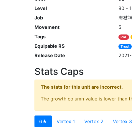
Level
80 - 
Job
海杖
Movement
5
Tags
PoL
Equipable RS
Trust
Release Date
2021-
Stats Caps
The stats for this unit are incorrect.
The growth column value is lower than th
6★
Vertex 1
Vertex 2
Vertex 3