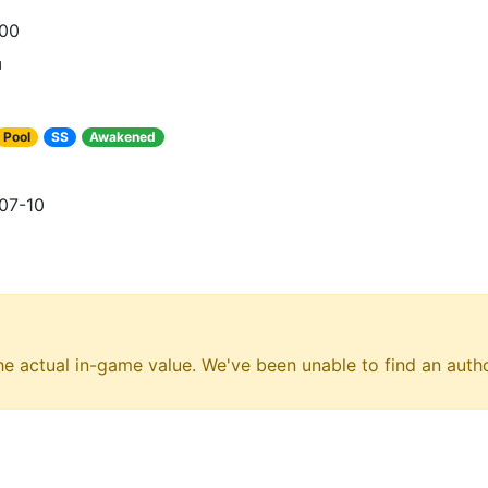
100
神
Pool
SS
Awakened
07-10
e actual in-game value. We've been unable to find an author