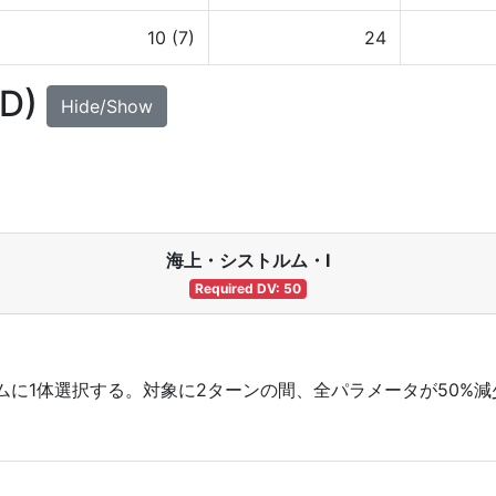
10 (7)
24
UD)
Hide/Show
海上・シストルム・Ⅰ
Required DV: 50
に1体選択する。対象に2ターンの間、全パラメータが50%