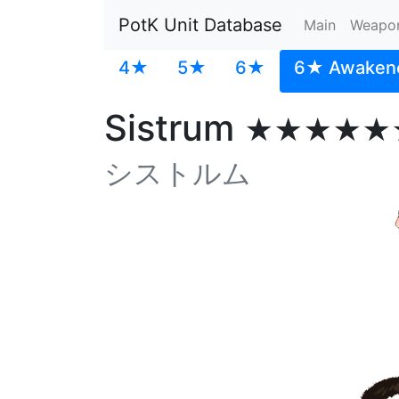
PotK Unit Database
Main
Weapo
4★
5★
6★
6★ Awaken
Sistrum
★★★★★
シストルム