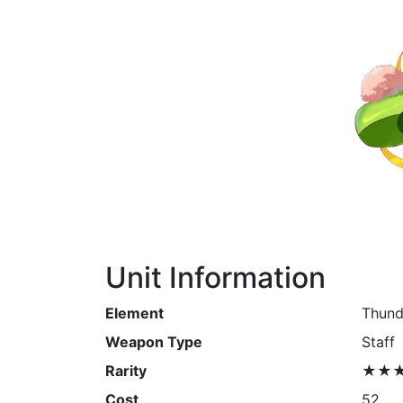
Unit Information
Element
Thund
Weapon Type
Staff
Rarity
★★
Cost
52