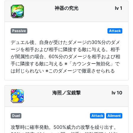
神器の究光
lv 1
Passive
Attack
デュエル後、自身が受けたダメージの30%分のダメ
ージを相手および相手に隣接する敵に与える。相手
が闇属性の場合、60%分のダメージを相手および相
手に隣接する敵に与える ※「カウンター無効化」で
は封じられない ※このダメージで撤退させられる
海照ノ宝鏡撃
lv 10
Duel
Attack
Ailment
攻撃時に確率発動。500%威力の攻撃を繰り出す。