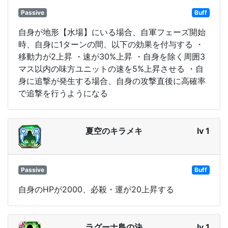
Passive
Buff
自身が地形【水場】にいる場合、自軍フェーズ開始
時、自身に1ターンの間、以下の効果を付与する ・
移動力が2上昇 ・速が30%上昇 ・自身を除く周囲3
マス以内の味方ユニットの速を5%上昇させる ・自
身に追撃が発生する場合、自身の攻撃直後に高確率
で追撃を行うようになる
夏空のキラメキ
lv 1
Passive
Buff
自身のHPが2000、必殺・運が20上昇する
ラグーナ島の決
lv 1