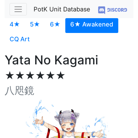
PotK Unit Database
4★
5★
6★
6★ Awakened
CQ Art
Yata No Kagami
★★★★★★
八咫鏡