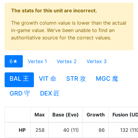
The stats for this unit are incorrect.
The growth column value is lower than the actual
in-game value. We've been unable to find an
authoritative source for the correct values.
6★
Vertex 1
Vertex 2
Vertex 3
BAL 王
VIT 命
STR 攻
MGC 魔
GRD 守
DEX 匠
Max
Base (Evo)
Growth
Fusion (U
HP
258
40 (11)
86
132 (11