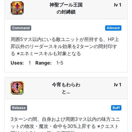
神聖プール王国
lv 1
の封縛鎖
Command
Ailment
周囲5マス以内にいる敵ユニットが所持する、HP上
昇以外のリーダースキル効果を2ターンの間封印す
る ※エネミースキルも対象となる
Uses
1
Range
1-5
今宵もわらわ
lv 1
と…
Release
Buff
3ターンの間、自身および周囲3マス以内の味方ユニ
ットの物攻・魔攻・命中を30%上昇する ※クエスト