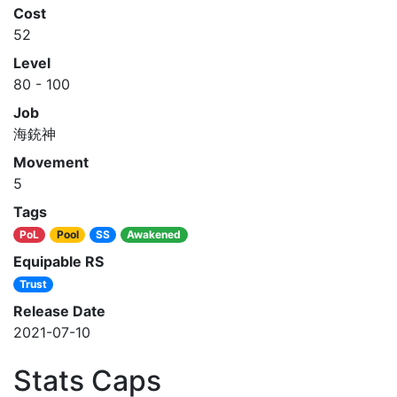
Cost
52
Level
80 - 100
Job
海銃神
Movement
5
Tags
PoL
Pool
SS
Awakened
Equipable RS
Trust
Release Date
2021-07-10
Stats Caps