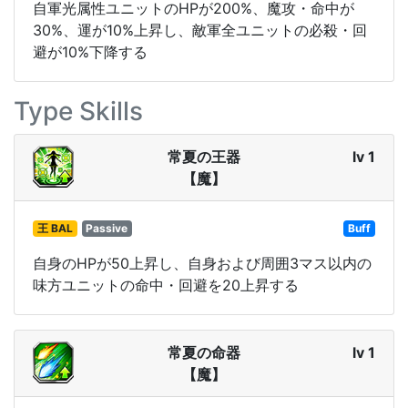
自軍光属性ユニットのHPが200%、魔攻・命中が
30%、運が10%上昇し、敵軍全ユニットの必殺・回
避が10%下降する
Type Skills
常夏の王器
lv 1
【魔】
王 BAL
Passive
Buff
自身のHPが50上昇し、自身および周囲3マス以内の
味方ユニットの命中・回避を20上昇する
常夏の命器
lv 1
【魔】