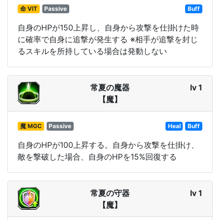
命 VIT
Passive
Buff
自身のHPが150上昇し、自身から攻撃を仕掛けた時
に確率で自身に追撃が発生する ※相手が追撃を封じ
るスキルを所持している場合は発動しない
常夏の魔器
lv 1
【魔】
魔 MGC
Passive
Heal
Buff
自身のHPが100上昇する。自身から攻撃を仕掛け、
敵を撃破した場合、自身のHPを15%回復する
常夏の守器
lv 1
【魔】