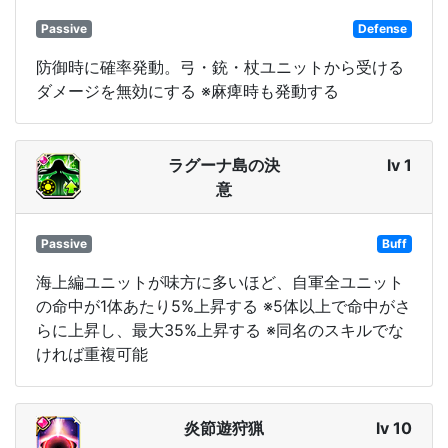
Passive
Defense
防御時に確率発動。弓・銃・杖ユニットから受ける
ダメージを無効にする ※麻痺時も発動する
ラグーナ島の決
lv 1
意
Passive
Buff
海上編ユニットが味方に多いほど、自軍全ユニット
の命中が1体あたり5%上昇する ※5体以上で命中がさ
らに上昇し、最大35%上昇する ※同名のスキルでな
ければ重複可能
炎節遊狩猟
lv 10