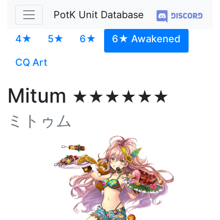
PotK Unit Database
4★
5★
6★
6★ Awakened
CQ Art
Mitum
★★★★★★
ミトゥム