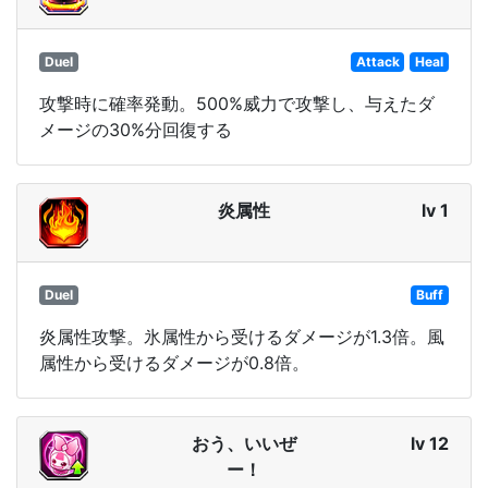
Duel
Attack
Heal
攻撃時に確率発動。500%威力で攻撃し、与えたダ
メージの30%分回復する
炎属性
lv 1
Duel
Buff
炎属性攻撃。氷属性から受けるダメージが1.3倍。風
属性から受けるダメージが0.8倍。
おう、いいぜ
lv 12
ー！