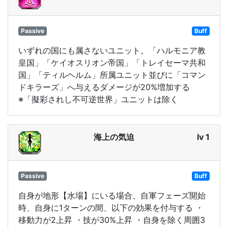
Passive
Buff
いずれの国にも属さないユニット。「ハルモニア教
皇国」「ケイオスリオン帝国」「トレイセーマ共和
国」「ティルヘルム」所属ユニット並びに「コマン
ドキラーズ」へ与えるダメージが20%増加する
※「擬彩されし不可逆世界」ユニットは除く
海上の気迫
lv 1
Passive
Buff
自身が地形【水場】にいる場合、自軍フェーズ開始
時、自身に1ターンの間、以下の効果を付与する ・
移動力が2上昇 ・技が30%上昇 ・自身を除く周囲3