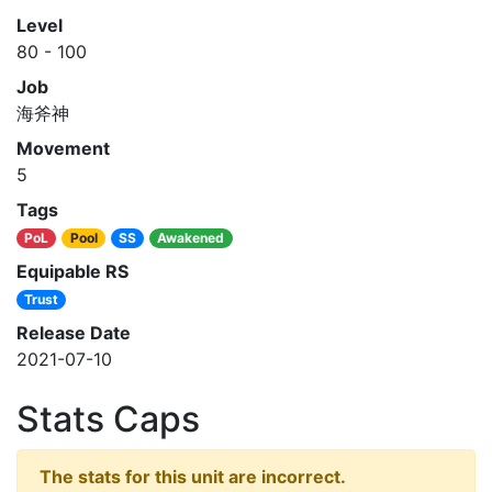
Level
80 - 100
Job
海斧神
Movement
5
Tags
PoL
Pool
SS
Awakened
Equipable RS
Trust
Release Date
2021-07-10
Stats Caps
The stats for this unit are incorrect.