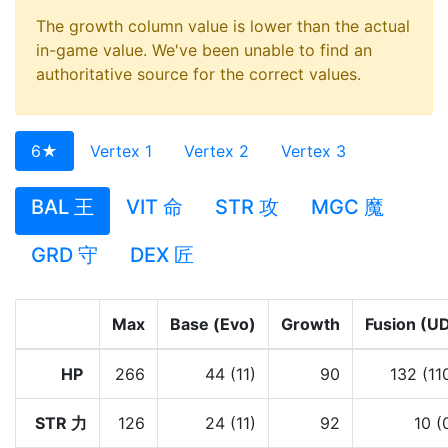
The growth column value is lower than the actual
in-game value. We've been unable to find an
authoritative source for the correct values.
6★
Vertex 1
Vertex 2
Vertex 3
BAL 王
VIT 命
STR 攻
MGC 魔
GRD 守
DEX 匠
Max
Base (Evo)
Growth
Fusion (U
HP
266
44 (11)
90
132 (11
STR 力
126
24 (11)
92
10 (