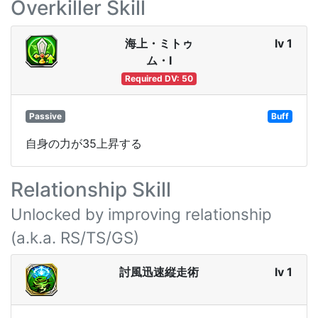
Overkiller Skill
海上・ミトゥ
lv 1
ム・Ⅰ
Required DV: 50
Passive
Buff
自身の力が35上昇する
Relationship Skill
Unlocked by improving relationship
(a.k.a. RS/TS/GS)
討風迅速縦走術
lv 1