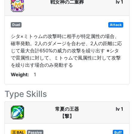
戦女神の二重葬
lv 1
Duel
Attack
シタ×ミトゥムの攻撃時に相手が特定属性の場合、
確率発動。2人のダメージを合わせ、2人の距離に応
じて最大合計650%の威力の攻撃を繰り出す ※シタ
で雷属性に対して、ミトゥムで風属性に対して攻撃
を繰り出す場合のみ発動する
Weight
1
Type Skills
常夏の王器
lv 1
【撃】
王 BAL
Passive
Buff