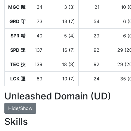
MGC 魔
34
3 (3)
21
10 (
GRD 守
73
13 (7)
54
6 (
SPR 精
40
5 (4)
29
6 (
SPD 速
137
16 (7)
92
29 (2
TEC 技
139
18 (8)
92
29 (2
LCK 運
69
10 (7)
24
35 (
Unleashed Domain (UD)
Hide/Show
Skills