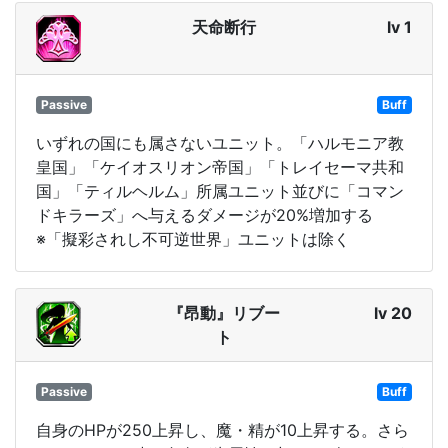
天命断行
lv 1
Passive
Buff
いずれの国にも属さないユニット。「ハルモニア教
皇国」「ケイオスリオン帝国」「トレイセーマ共和
国」「ティルヘルム」所属ユニット並びに「コマン
ドキラーズ」へ与えるダメージが20%増加する
※「擬彩されし不可逆世界」ユニットは除く
『昂動』リブー
lv 20
ト
Passive
Buff
自身のHPが250上昇し、魔・精が10上昇する。さら