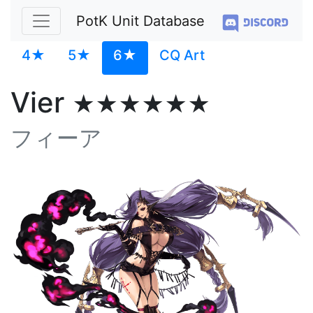
PotK Unit Database
4★
5★
6★
CQ Art
Vier
★★★★★★
フィーア