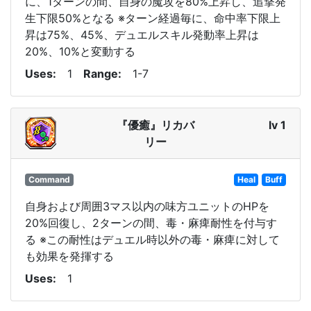
に、1ターンの間、自身の魔攻を80%上昇し、追撃発
生下限50%となる ※ターン経過毎に、命中率下限上
昇は75%、45%、デュエルスキル発動率上昇は
20%、10%と変動する
Uses
1
Range
1-7
『優癒』リカバ
lv 1
リー
Command
Heal
Buff
自身および周囲3マス以内の味方ユニットのHPを
20%回復し、2ターンの間、毒・麻痺耐性を付与す
る ※この耐性はデュエル時以外の毒・麻痺に対して
も効果を発揮する
Uses
1