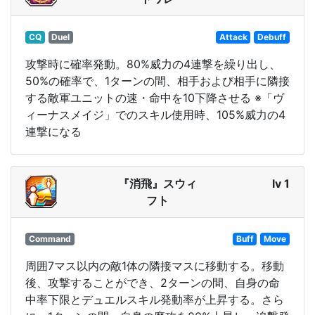
CQ
Duel
Attack
Debuff
攻撃時に確率発動。80%威力の4連撃を繰り出し、
50%の確率で、1ターンの間、相手および相手に隣接
する敵軍ユニットの速・命中を10下降させる ※「ヴ
ィーナスメイジ」でのスキル使用時、105%威力の4
連撃になる
『消飛』スウィ
lv 1
フト
Command
Buff
Move
周囲7マス以内の敵1体の隣接マスに移動する。移動
後、攻撃することができ、2ターンの間、自身の命
中率下限とデュエルスキル発動率が上昇する。さら