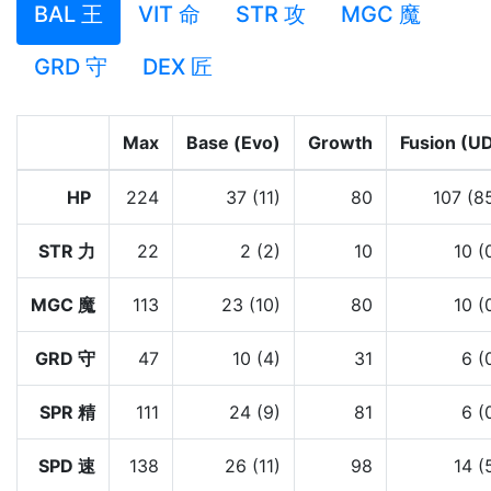
BAL 王
VIT 命
STR 攻
MGC 魔
GRD 守
DEX 匠
Max
Base (Evo)
Growth
Fusion (U
HP
224
37 (11)
80
107 (8
STR 力
22
2 (2)
10
10 (
MGC 魔
113
23 (10)
80
10 (
GRD 守
47
10 (4)
31
6 (
SPR 精
111
24 (9)
81
6 (
SPD 速
138
26 (11)
98
14 (