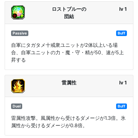
ロストブルーの
lv 1
団結
Passive
Buff
自軍にタガタメ十戒衆ユニットが2体以上いる場
合、自軍ユニットの力・魔・守・精が50、速が5上
昇する
雷属性
lv 1
Duel
Buff
雷属性攻撃。風属性から受けるダメージが1.3倍。氷
属性から受けるダメージが0.8倍。