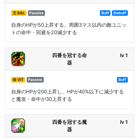
王 BAL
Passive
Buff
Debuff
自身のHPが50上昇する。周囲3マス以内の敵ユニッ
トの命中・回避を20減少する
四番を冠する命
lv 1
器
命 VIT
Passive
Buff
自身のHPが200上昇し、HPが40%以下に減少する
と魔攻・命中が30上昇する
四番を冠する魔
lv 1
器