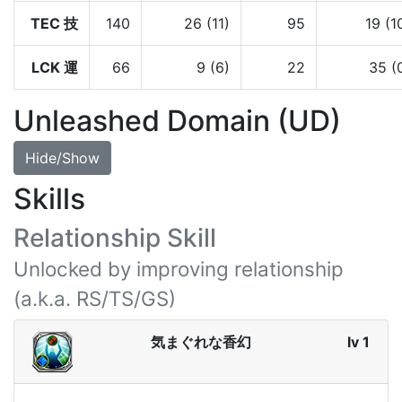
TEC 技
140
26 (11)
95
19 (1
LCK 運
66
9 (6)
22
35 (
Unleashed Domain (UD)
Hide/Show
Skills
Relationship Skill
Unlocked by improving relationship
(a.k.a. RS/TS/GS)
気まぐれな香幻
lv 1