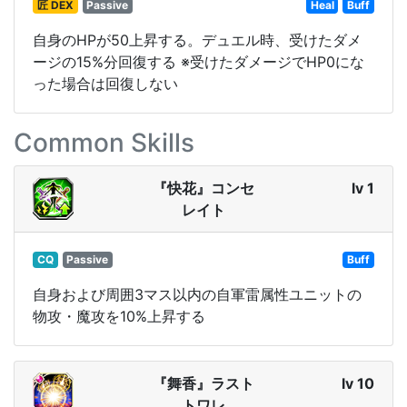
匠 DEX
Passive
Heal
Buff
自身のHPが50上昇する。デュエル時、受けたダメ
ージの15%分回復する ※受けたダメージでHP0にな
った場合は回復しない
Common Skills
『快花』コンセ
lv 1
レイト
CQ
Passive
Buff
自身および周囲3マス以内の自軍雷属性ユニットの
物攻・魔攻を10%上昇する
『舞香』ラスト
lv 10
トワレ