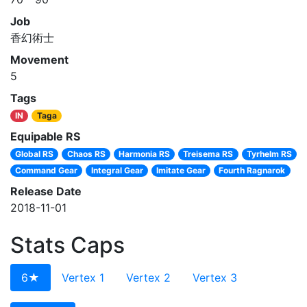
Job
香幻術士
Movement
5
Tags
IN
Taga
Equipable RS
Global RS
Chaos RS
Harmonia RS
Treisema RS
Tyrhelm RS
Command Gear
Integral Gear
Imitate Gear
Fourth Ragnarok
Release Date
2018-11-01
Stats Caps
6★
Vertex 1
Vertex 2
Vertex 3