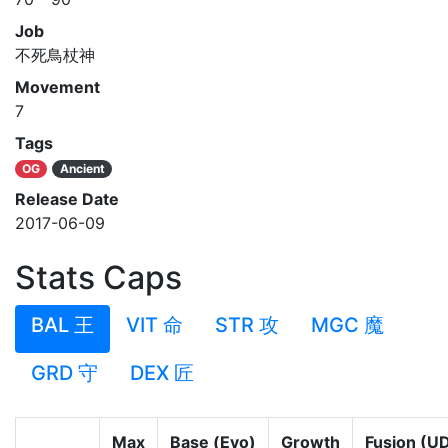
Job
不死鳥杖神
Movement
7
Tags
OG
Ancient
Release Date
2017-06-09
Stats Caps
BAL 王
VIT 命
STR 攻
MGC 魔
GRD 守
DEX 匠
Max
Base (Evo)
Growth
Fusion (U