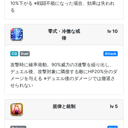
10%下がる ※戦闘不能になった場合、効果は失われ
る
零式・冷徹な戒
lv 10
律
CQ
Duel
Attack
攻撃時に確率発動。90%威力の3連撃を繰り出し、
デュエル後、攻撃対象に隣接する敵にHP20%分のダ
メージを与える ※デュエル後のダメージでは撤退さ
せられない
規律と統制
lv 5