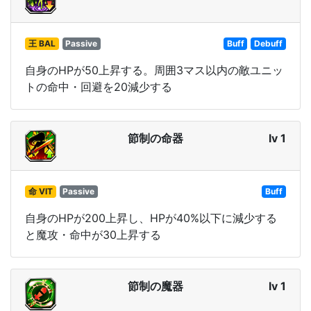
王 BAL
Passive
Buff
Debuff
自身のHPが50上昇する。周囲3マス以内の敵ユニッ
トの命中・回避を20減少する
節制の命器
lv 1
命 VIT
Passive
Buff
自身のHPが200上昇し、HPが40%以下に減少する
と魔攻・命中が30上昇する
節制の魔器
lv 1