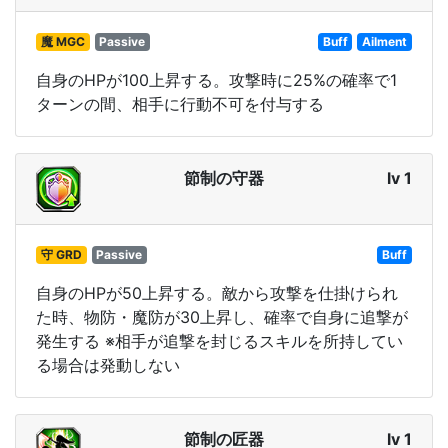
魔 MGC
Passive
Buff
Ailment
自身のHPが100上昇する。攻撃時に25%の確率で1
ターンの間、相手に行動不可を付与する
節制の守器
lv 1
守 GRD
Passive
Buff
自身のHPが50上昇する。敵から攻撃を仕掛けられ
た時、物防・魔防が30上昇し、確率で自身に追撃が
発生する ※相手が追撃を封じるスキルを所持してい
る場合は発動しない
節制の匠器
lv 1