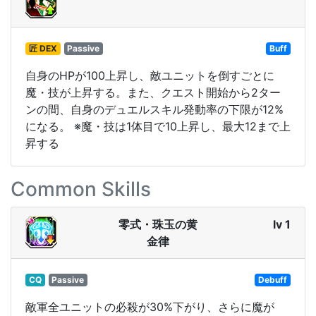
匠 DEX
Passive
Buff
自身のHPが100上昇し、敵ユニットを倒すごとに
魔・技が上昇する。また、クエスト開始から2ター
ンの間、自身のデュエルスキル発動率の下限が12%
になる。 ※魔・技は1体目で10上昇し、最大12まで上
昇する
Common Skills
零式・珠玉の黄
lv 1
金律
CQ
Passive
Debuff
敵軍全ユニットの必殺が30%下がり、さらに魔が