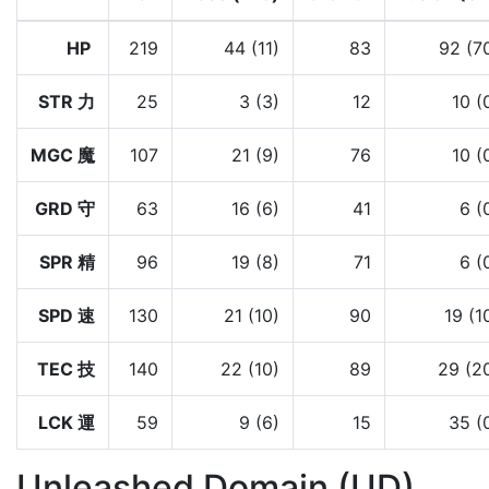
HP
219
44 (11)
83
92 (7
STR 力
25
3 (3)
12
10 (
MGC 魔
107
21 (9)
76
10 (
GRD 守
63
16 (6)
41
6 (
SPR 精
96
19 (8)
71
6 (
SPD 速
130
21 (10)
90
19 (1
TEC 技
140
22 (10)
89
29 (2
LCK 運
59
9 (6)
15
35 (
Unleashed Domain (UD)