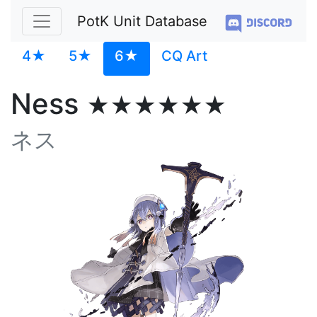
PotK Unit Database
4★
5★
6★
CQ Art
Ness
★★★★★★
ネス