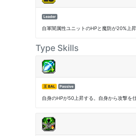
Leader
自軍闇属性ユニットのHPと魔防が20%上
Type Skills
王 BAL
Passive
自身のHPが50上昇する。自身から攻撃を