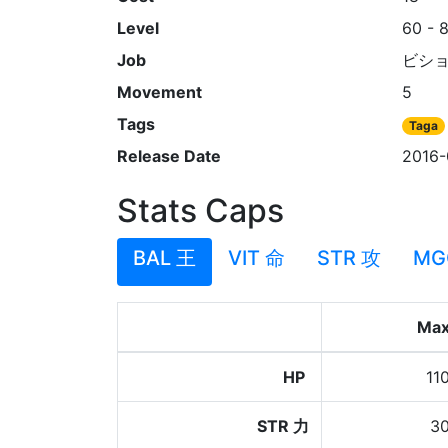
Level
60 - 
Job
ビシ
Movement
5
Tags
Taga
Release Date
2016-
Stats Caps
BAL 王
VIT 命
STR 攻
MG
Ma
HP
11
STR 力
3