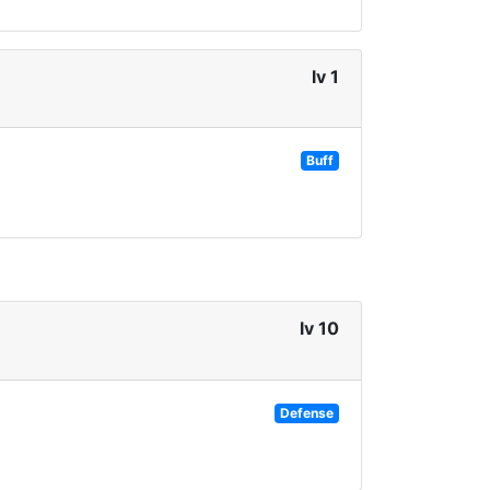
lv 1
Buff
lv 10
Defense