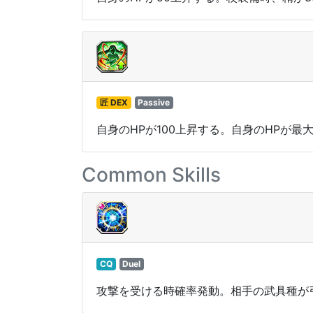
匠 DEX
Passive
自身のHPが100上昇する。自身のHPが最
Common Skills
CQ
Duel
攻撃を受ける時確率発動。相手の武具種が