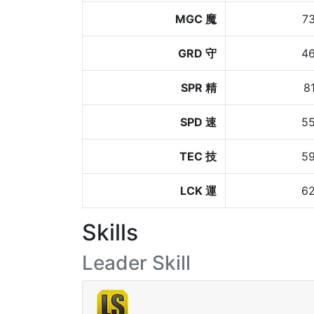
MGC 魔
7
GRD 守
4
SPR 精
8
SPD 速
5
TEC 技
5
LCK 運
6
Skills
Leader Skill