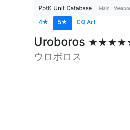
PotK Unit Database
Main
Weapo
4★
5★
CQ Art
Uroboros
★★★★
ウロボロス