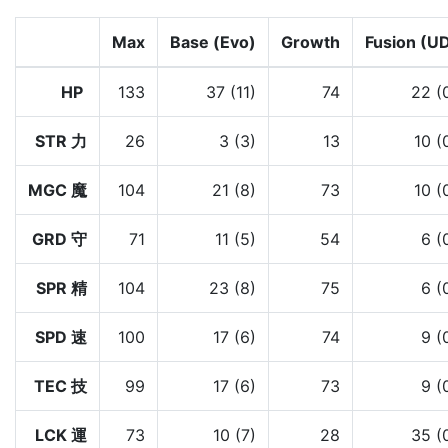
Max
Base (Evo)
Growth
Fusion (U
HP
133
37 (11)
74
22 (
STR 力
26
3 (3)
13
10 (
MGC 魔
104
21 (8)
73
10 (
GRD 守
71
11 (5)
54
6 (
SPR 精
104
23 (8)
75
6 (
SPD 速
100
17 (6)
74
9 (
TEC 技
99
17 (6)
73
9 (
LCK 運
73
10 (7)
28
35 (