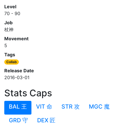
Level
70 - 90
Job
杖神
Movement
5
Tags
Collab
Release Date
2016-03-01
Stats Caps
BAL 王
VIT 命
STR 攻
MGC 魔
GRD 守
DEX 匠