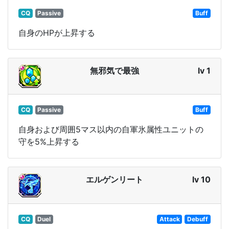
CQ
Passive
Buff
自身のHPが上昇する
無邪気で最強
lv 1
CQ
Passive
Buff
自身および周囲5マス以内の自軍氷属性ユニットの
守を5%上昇する
エルゲンリート
lv 10
CQ
Duel
Attack
Debuff