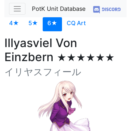
PotK Unit Database
4★
5★
6★
CQ Art
Illyasviel Von
Einzbern
★★★★★★
イリヤスフィール