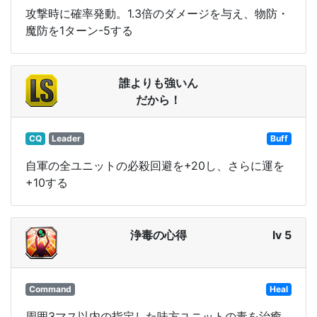
攻撃時に確率発動。1.3倍のダメージを与え、物防・
魔防を1ターン-5する
誰よりも強いん
だから！
CQ
Leader
Buff
自軍の全ユニットの必殺回避を+20し、さらに運を
+10する
浄毒の心得
lv 5
Command
Heal
周囲3マス以内の指定した味方ユニットの毒を治癒