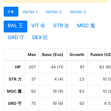
6★
Vertex 1
Vertex 2
Vertex 3
BAL 王
VIT 命
STR 攻
MGC 魔
GRD 守
DEX 匠
Max
Base (Evo)
Growth
Fusion (U
HP
207
44 (11)
81
82 (6
STR 力
37
4 (4)
23
10 (
MGC 魔
92
19 (9)
63
10 (
GRD 守
75
19 (6)
50
6 (