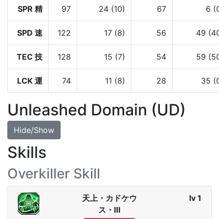
SPR 精
97
24 (10)
67
6 (
SPD 速
122
17 (8)
56
49 (4
TEC 技
128
15 (7)
54
59 (5
LCK 運
74
11 (8)
28
35 (
Unleashed Domain (UD)
Hide/Show
Skills
Overkiller Skill
天上・カドケウ
lv 1
ス・Ⅲ