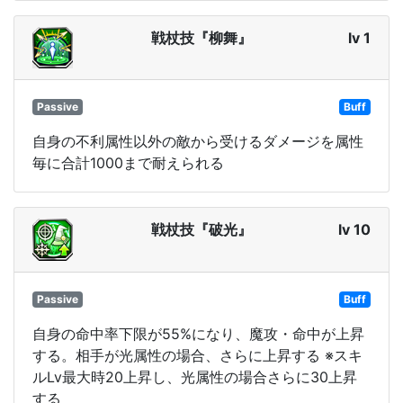
戦杖技『柳舞』
lv 1
Passive
Buff
自身の不利属性以外の敵から受けるダメージを属性
毎に合計1000まで耐えられる
戦杖技『破光』
lv 10
Passive
Buff
自身の命中率下限が55%になり、魔攻・命中が上昇
する。相手が光属性の場合、さらに上昇する ※スキ
ルLv最大時20上昇し、光属性の場合さらに30上昇
する