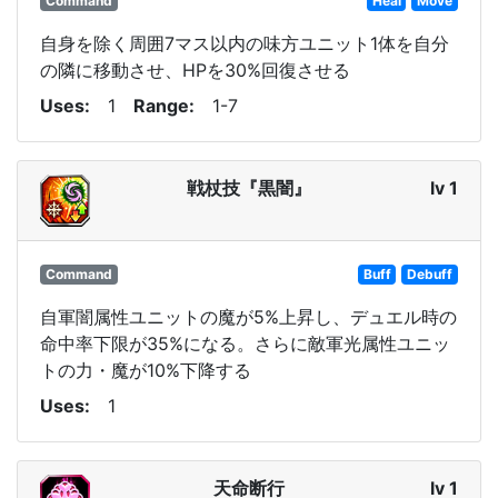
Command
Heal
Move
自身を除く周囲7マス以内の味方ユニット1体を自分
の隣に移動させ、HPを30%回復させる
Uses
1
Range
1-7
戦杖技『黒闇』
lv 1
Command
Buff
Debuff
自軍闇属性ユニットの魔が5%上昇し、デュエル時の
命中率下限が35%になる。さらに敵軍光属性ユニッ
トの力・魔が10%下降する
Uses
1
天命断行
lv 1