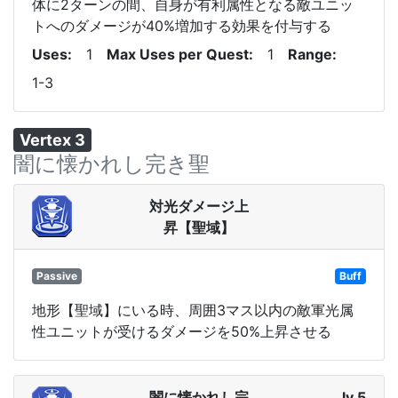
体に2ターンの間、自身が有利属性となる敵ユニッ
トへのダメージが40%増加する効果を付与する
Uses
1
Max Uses per Quest
1
Range
1-3
Vertex 3
闇に懐かれし完き聖
対光ダメージ上
昇【聖域】
Passive
Buff
地形【聖域】にいる時、周囲3マス以内の敵軍光属
性ユニットが受けるダメージを50%上昇させる
闇に懐かれし完
lv 5