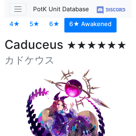
PotK Unit Database
4★
5★
6★
6★ Awakened
Caduceus
★★★★★★
カドケウス