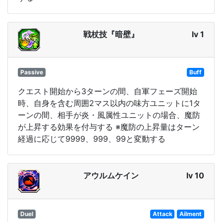
戦杖技『暗壁』
lv 1
Passive
Buff
クエスト開始から3ターンの間、自軍フェーズ開始
時、自身を含む周囲2マス以内の味方ユニットに1タ
ーンの間、相手が炎・風属性ユニットの場合、魔防
が上昇する効果を付与する ※魔防の上昇量はターン
経過に応じて9999、999、99と変動する
アウルムケイン
lv 10
Duel
Attack
Ailment