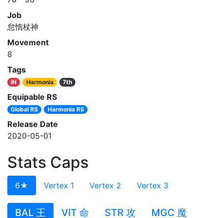
Job
怠惰杖神
Movement
8
Tags
IN
Harmonia
7th
Equipable RS
Global RS
Harmonia RS
Release Date
2020-05-01
Stats Caps
6★
Vertex 1
Vertex 2
Vertex 3
BAL 王
VIT 命
STR 攻
MGC 魔