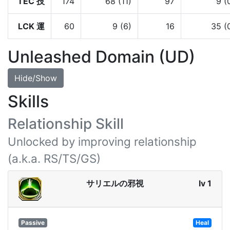
TEC 技
174
68 (11)
97
9 (
LCK 運
60
9 (6)
16
35 (
Unleashed Domain (UD)
Hide/Show
Skills
Relationship Skill
Unlocked by improving relationship
(a.k.a. RS/TS/GS)
サリエルの邪視
lv 1
Passive
Heal