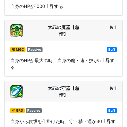
自身のHPが1000上昇する
大罪の魔器【怠
lv 1
惰】
魔 MGC
Passive
Buff
自身のHPが最大の時、自身の魔・速・技が5上昇す
る
大罪の守器【怠
lv 1
惰】
守 GRD
Passive
Buff
自身から攻撃を仕掛けた時、守・精・運が30上昇す