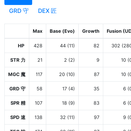
GRD 守
DEX 匠
Max
Base (Evo)
Growth
Fusion (U
HP
428
44 (11)
82
302 (28
STR 力
21
2 (2)
9
10 (
MGC 魔
117
20 (10)
87
10 (
GRD 守
58
17 (4)
35
6 (
SPR 精
107
18 (9)
83
6 (
SPD 速
138
32 (11)
97
9 (