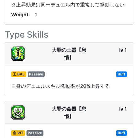
タ上昇効果は同一デュエル内で重複して発動しない
Weight
1
Type Skills
大罪の王器【怠
lv 1
惰】
王 BAL
Passive
Buff
自身のデュエルスキル発動率が20%上昇する
大罪の命器【怠
lv 1
惰】
命 VIT
Passive
Buff