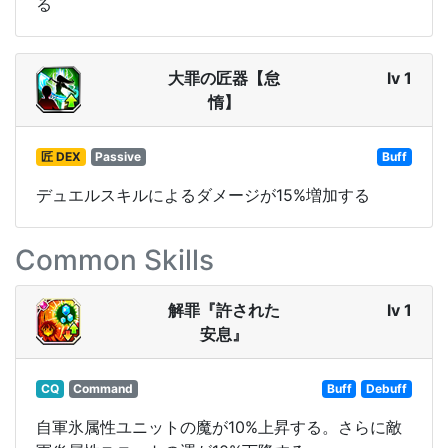
る
大罪の匠器【怠
lv 1
惰】
匠 DEX
Passive
Buff
デュエルスキルによるダメージが15%増加する
Common Skills
解罪『許された
lv 1
安息』
CQ
Command
Buff
Debuff
自軍氷属性ユニットの魔が10%上昇する。さらに敵