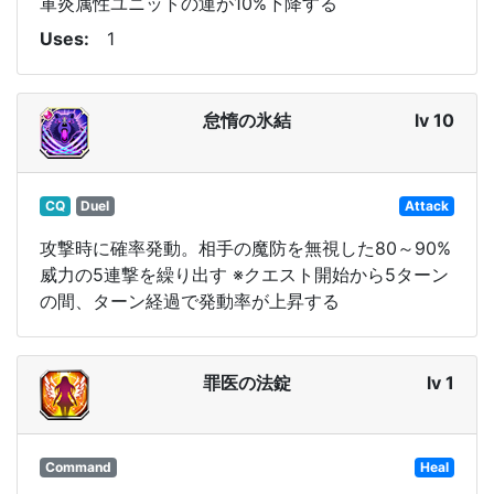
軍炎属性ユニットの運が10%下降する
Uses
1
怠惰の氷結
lv 10
CQ
Duel
Attack
攻撃時に確率発動。相手の魔防を無視した80～90%
威力の5連撃を繰り出す ※クエスト開始から5ターン
の間、ターン経過で発動率が上昇する
罪医の法錠
lv 1
Command
Heal