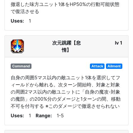
撤退した味方ユニット1体をHP50%の行動可能状態
で復活させる
Uses
1
次元跳躍【怠
lv 1
惰】
Command
Attack
Ailment
自身の周囲5マス以内の敵ユニット1体を選択してフ
ィールドから離れる。次ターン開始時、対象と対象
の周囲2マス以内の敵ユニットに「自身の魔攻-対象
の魔防」の200%分のダメージと1ターンの間、移動
不可を付与する ※このダメージで撤退させられない
Uses
1
Range
1-5