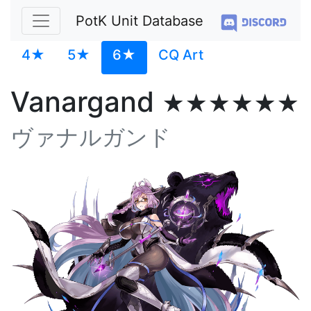
PotK Unit Database
4★
5★
6★
CQ Art
Vanargand
★★★★★★
ヴァナルガンド