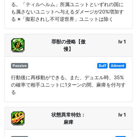
る。「ティルヘルム」所属ユニットといずれの国に
も属さないユニットへ与えるダメージが20%増加す
る ※「擬彩されし不可逆世界」ユニットは除く
罪獣の侵略【傲
lv 1
慢】
Passive
Buff
Ailment
行動後に再移動ができる。また、デュエル時、35%
の確率で相手ユニットに1ターンの間、麻痺を付与す
る
状態異常特効：
lv 1
麻痺