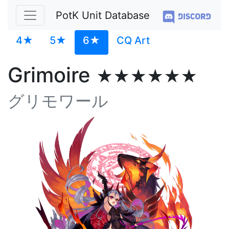
PotK Unit Database
4★
5★
6★
CQ Art
Grimoire
★★★★★★
グリモワール