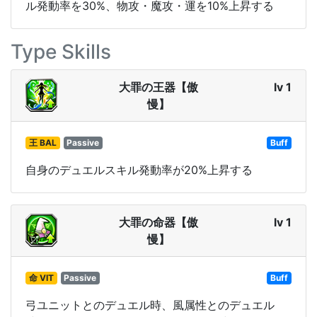
ル発動率を30%、物攻・魔攻・運を10%上昇する
Type Skills
大罪の王器【傲
lv 1
慢】
王 BAL
Passive
Buff
自身のデュエルスキル発動率が20%上昇する
大罪の命器【傲
lv 1
慢】
命 VIT
Passive
Buff
弓ユニットとのデュエル時、風属性とのデュエル