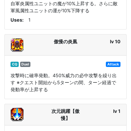
自軍炎属性ユニットの魔が10%上昇する。さらに敵
軍風属性ユニットの運が10%下降する
Uses
1
傲慢の炎凰
lv 10
CQ
Duel
Attack
攻撃時に確率発動。450%威力の必中攻撃を繰り出
す ※クエスト開始から5ターンの間、ターン経過で
発動率が上昇する
次元跳躍【傲
lv 1
慢】