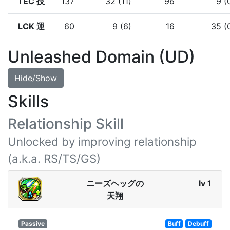
TEC 技
137
32 (11)
96
9 (
LCK 運
60
9 (6)
16
35 (
Unleashed Domain (UD)
Hide/Show
Skills
Relationship Skill
Unlocked by improving relationship
(a.k.a. RS/TS/GS)
ニーズヘッグの
lv 1
天翔
Passive
Buff
Debuff