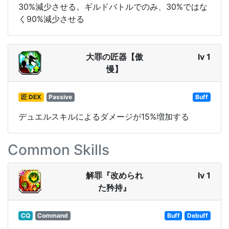
30%減少させる。ギルドバトルでのみ、30%ではな
く90%減少させる
大罪の匠器【傲
lv 1
慢】
匠 DEX
Passive
Buff
デュエルスキルによるダメージが15%増加する
Common Skills
解罪『改められ
lv 1
た矜持』
CQ
Command
Buff
Debuff