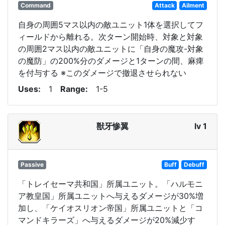
Command
Attack
Ailment
自身の周囲5マス以内の敵ユニット1体を選択してフ
ィールドから離れる。次ターン開始時、対象と対象
の周囲2マス以内の敵ユニットに「自身の魔攻-対象
の魔防」の200%分のダメージと1ターンの間、麻痺
を付与する ※このダメージで撤退させられない
Uses
1
Range
1-5
獣牙惨翼
lv 1
Passive
Buff
Debuff
「トレイセーマ共和国」所属ユニット。「ハルモニ
ア教皇国」所属ユニットへ与えるダメージが30%増
加し、「ケイオスリオン帝国」所属ユニットと「コ
マンドキラーズ」へ与えるダメージが20%減少す