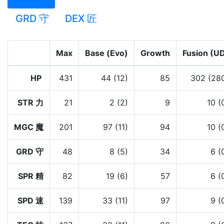
GRD 守
DEX 匠
Max
Base (Evo)
Growth
Fusion (U
HP
431
44 (12)
85
302 (28
STR 力
21
2 (2)
9
10 (
MGC 魔
201
97 (11)
94
10 (
GRD 守
48
8 (5)
34
6 (
SPR 精
82
19 (6)
57
6 (
SPD 速
139
33 (11)
97
9 (