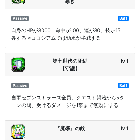
導き
Passive
Buff
自身のHPが3000、命中が100、運が30、技が15上
昇する ※コロシアムでは効果が半減する
第七世代の団結
lv 1
【守護】
Passive
Buff
自軍セブンスキラーズ全員、クエスト開始から5タ
ーンの間、受けるダメージを1撃まで無効にする
『魔導』の紋
lv 1