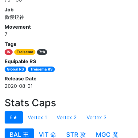
Job
傲慢銃神
Movement
7
Tags
IN
Treisema
7th
Equipable RS
Global RS
Treisema RS
Release Date
2020-08-01
Stats Caps
6★
Vertex 1
Vertex 2
Vertex 3
BAL 王
VIT 命
STR 攻
MGC 魔