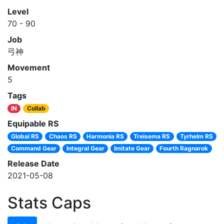
Level
70 - 90
Job
弓神
Movement
5
Tags
IN
Collab
Equipable RS
Global RS
Chaos RS
Harmonia RS
Treisema RS
Tyrhelm RS
Command Gear
Integral Gear
Imitate Gear
Fourth Ragnarok
Release Date
2021-05-08
Stats Caps