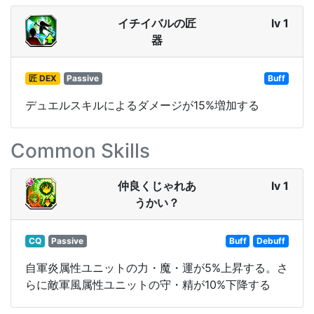
イチイバルの匠
lv 1
器
匠 DEX
Passive
Buff
デュエルスキルによるダメージが15%増加する
Common Skills
仲良くじゃれあ
lv 1
うかい？
CQ
Passive
Buff
Debuff
自軍炎属性ユニットの力・魔・運が5%上昇する。さ
らに敵軍風属性ユニットの守・精が10%下降する