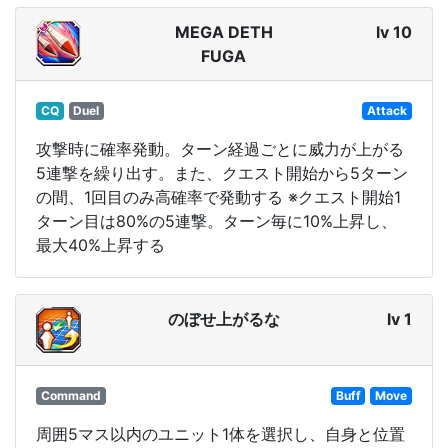
MEGA DETH
lv 10
FUGA
CQ
Duel
Attack
攻撃時に確率発動。ターン経過ごとに威力が上がる
5連撃を繰り出す。また、クエスト開始から5ターン
の間、1回目のみ高確率で発動する ※クエスト開始1
ターン目は80%の5連撃。ターン毎に10%上昇し、
最大40%上昇する
のぼせ上がるな
lv 1
Command
Buff
Move
周囲5マス以内のユニット1体を選択し、自身と位置