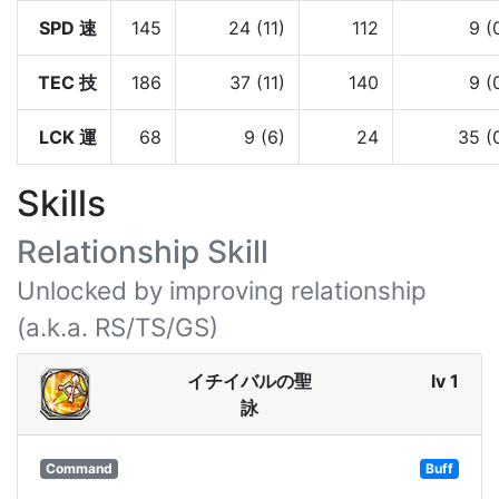
SPD 速
145
24 (11)
112
9 (
TEC 技
186
37 (11)
140
9 (
LCK 運
68
9 (6)
24
35 (
Skills
Relationship Skill
Unlocked by improving relationship
(a.k.a. RS/TS/GS)
イチイバルの聖
lv 1
詠
Command
Buff