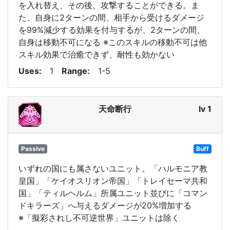
を入れ替え、その後、攻撃することができる。ま
た、自身に2ターンの間、相手から受けるダメージ
を99%減少する効果を付与するが、2ターンの間、
自身は移動不可になる ※このスキルの移動不可は他
スキル効果で治癒できず、耐性も効かない
Uses
1
Range
1-5
天命断行
lv 1
Passive
Buff
いずれの国にも属さないユニット。「ハルモニア教
皇国」「ケイオスリオン帝国」「トレイセーマ共和
国」「ティルヘルム」所属ユニット並びに「コマン
ドキラーズ」へ与えるダメージが20%増加する
※「擬彩されし不可逆世界」ユニットは除く