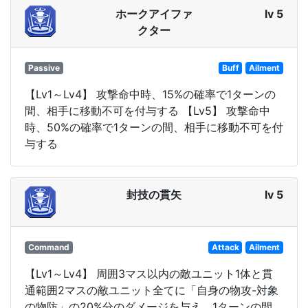
ホークアイファ
lv 5
クター
Passive
Buff
Ailment
【Lv1～Lv4】 攻撃命中時、15%の確率で1ターンの
間、相手に移動不可を付与する 【Lv5】 攻撃命中
時、50%の確率で1ターンの間、相手に移動不可を付
与する
封技の貫矢
lv 5
Command
Attack
Ailment
【Lv1～Lv4】 周囲3マス以内の敵ユニット1体と貫
通範囲2マスの敵ユニット全てに「自身の物攻-対象
の物防」の20%分のダメージを与え、1ターンの間、