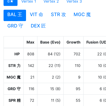
6★
Vertex 1
Vertex 2
Vertex 3
BAL 王
VIT 命
STR 攻
MGC 魔
GRD 守
DEX 匠
Max
Base (Evo)
Growth
Fusion (U
HP
808
84 (12)
702
22 (
STR 力
142
22 (11)
110
10 (
MGC 魔
21
2 (2)
9
10 (
GRD 守
116
15 (8)
95
6 (
SPR 精
72
11 (5)
55
6 (