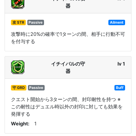
器
攻 STR
Passive
Ailment
攻撃時に20%の確率で1ターンの間、相手に行動不可
を付与する
イチイバルの守
lv 1
器
守 GRD
Passive
Buff
クエスト開始から3ターンの間、封印耐性を持つ ※
この耐性はデュエル時以外の封印に対しても効果を
発揮する
Weight
1