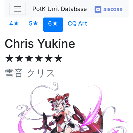
PotK Unit Database
4★
5★
6★
CQ Art
Chris Yukine
★★★★★★
雪音 クリス