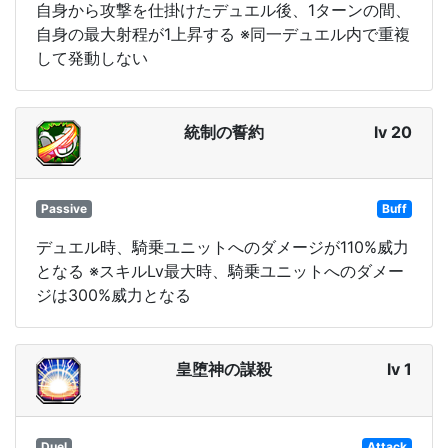
自身から攻撃を仕掛けたデュエル後、1ターンの間、
自身の最大射程が1上昇する ※同一デュエル内で重複
して発動しない
統制の誓約
lv 20
Passive
Buff
デュエル時、騎乗ユニットへのダメージが110%威力
となる ※スキルLv最大時、騎乗ユニットへのダメー
ジは300%威力となる
皇堕神の謀殺
lv 1
Duel
Attack