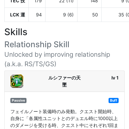
TEC 技
179
22 (11)
148
9 (
LCK 運
94
9 (6)
50
35 (
Skills
Relationship Skill
Unlocked by improving relationship
(a.k.a. RS/TS/GS)
ルシファーの天
lv 1
墜
Passive
Buff
フェイルノート装備時のみ発動。クエスト開始時、
自身に「各属性ユニットとのデュエル時に1000以上
のダメージを受ける時、クエスト中にそれぞれ1回ま