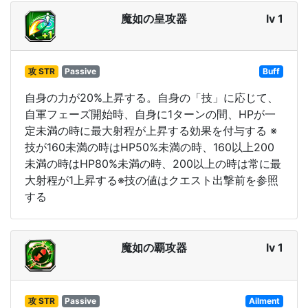
魔如の皇攻器
lv 1
攻 STR
Passive
Buff
自身の力が20%上昇する。自身の「技」に応じて、
自軍フェーズ開始時、自身に1ターンの間、HPが一
定未満の時に最大射程が上昇する効果を付与する ※
技が160未満の時はHP50%未満の時、160以上200
未満の時はHP80%未満の時、200以上の時は常に最
大射程が1上昇する※技の値はクエスト出撃前を参照
する
魔如の覇攻器
lv 1
攻 STR
Passive
Ailment