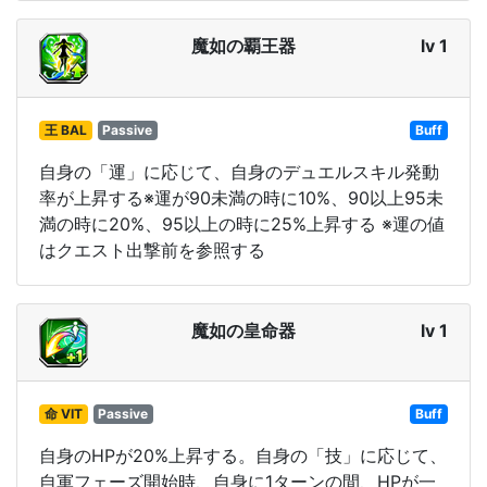
魔如の覇王器
lv 1
王 BAL
Passive
Buff
自身の「運」に応じて、自身のデュエルスキル発動
率が上昇する※運が90未満の時に10%、90以上95未
満の時に20%、95以上の時に25%上昇する ※運の値
はクエスト出撃前を参照する
魔如の皇命器
lv 1
命 VIT
Passive
Buff
自身のHPが20%上昇する。自身の「技」に応じて、
自軍フェーズ開始時、自身に1ターンの間、HPが一