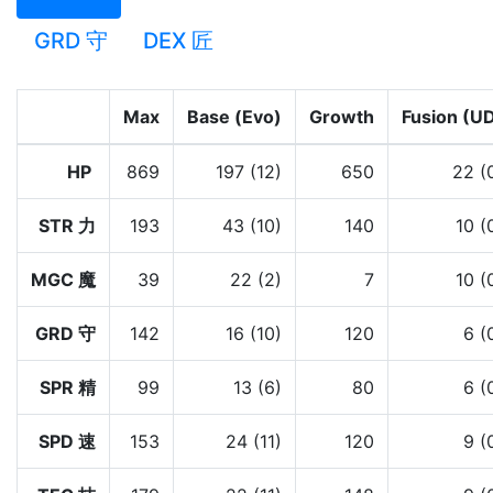
GRD 守
DEX 匠
Max
Base (Evo)
Growth
Fusion (U
HP
869
197 (12)
650
22 (
STR 力
193
43 (10)
140
10 (
MGC 魔
39
22 (2)
7
10 (
GRD 守
142
16 (10)
120
6 (
SPR 精
99
13 (6)
80
6 (
SPD 速
153
24 (11)
120
9 (