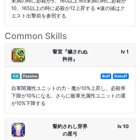
未満の時に必殺が5、160以上165未満の時に必殺が
10、165以上の時に必殺が12上昇する ※速の値はク
エスト出撃前を参照する
Common Skills
誓宣『穢されぬ
lv 1
矜持』
CQ
Passive
Buff
Debuff
自軍闇属性ユニットの力・魔が10%上昇し、必殺率
下限が10%になる。さらに敵軍光属性ユニットの運
が10%下降する
誓約されし穿界
lv 10
の星弓