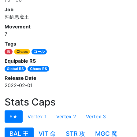
Job
誓約悪魔王
Movement
7
Tags
IN
Chaos
コール
Equipable RS
Global RS
Chaos RS
Release Date
2022-02-01
Stats Caps
6★
Vertex 1
Vertex 2
Vertex 3
BAL 王
VIT 命
STR 攻
MGC 魔