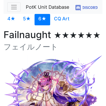
PotK Unit Database
4★
5★
6★
CQ Art
Failnaught
★★★★★★
フェイルノート