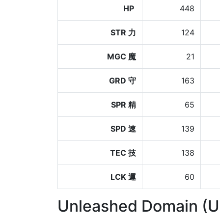
HP
448
STR 力
124
MGC 魔
21
GRD 守
163
SPR 精
65
SPD 速
139
TEC 技
138
LCK 運
60
Unleashed Domain (