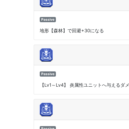
Passive
地形【森林】で回避+30になる
Passive
【Lv1～Lv4】 炎属性ユニットへ与えるダ
Passive