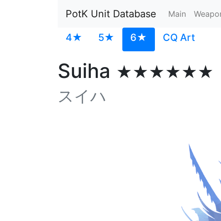
PotK Unit Database
Main
Weapo
4★
5★
6★
CQ Art
Suiha
★★★★★★
スイハ