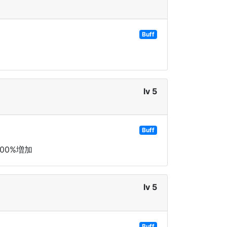
Buff
lv 5
Buff
00%増加
lv 5
Buff