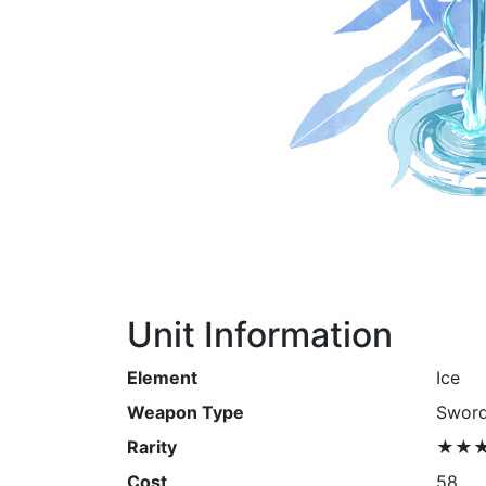
Unit Information
Element
Ice
Weapon Type
Swor
Rarity
★★
Cost
58