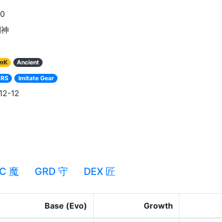
90
剣神
mK
Ancient
 RS
Imitate Gear
12-12
C 魔
GRD 守
DEX 匠
Base (Evo)
Growth