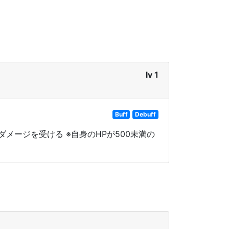
lv 1
Buff
Debuff
メージを受ける ※自身のHPが500未満の