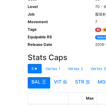
Level
70 - 
Job
擬装
Movement
7
Tags
IN
I
Equipable RS
Global
Release Date
2019-
Stats Caps
6★
Vertex 1
Vertex 2
Vertex 3
BAL 王
VIT 命
STR 攻
MG
Max