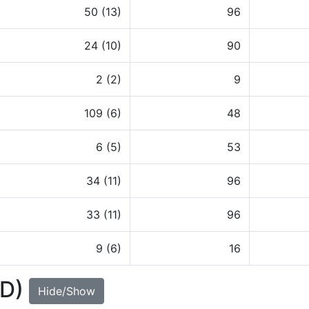
50 (13)
96
24 (10)
90
2 (2)
9
109 (6)
48
6 (5)
53
34 (11)
96
33 (11)
96
9 (6)
16
UD)
Hide/Show