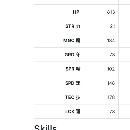
HP
813
STR 力
21
MGC 魔
184
GRD 守
73
SPR 精
102
SPD 速
148
TEC 技
178
LCK 運
73
Skills