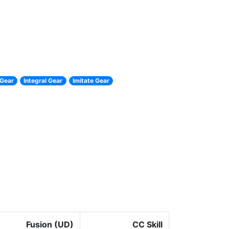
Gear
Integral Gear
Imitate Gear
Fusion (UD)
CC Skill