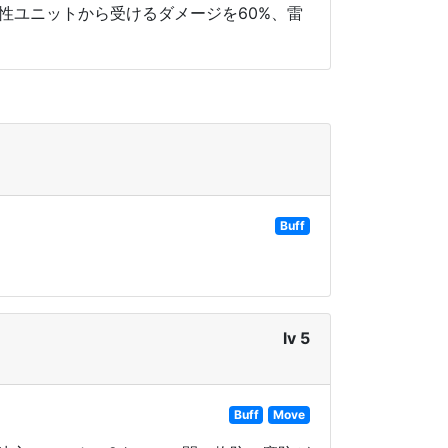
属性ユニットから受けるダメージを60%、雷
Buff
lv 5
Buff
Move