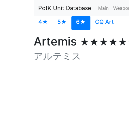
PotK Unit Database
Main
Weapo
4★
5★
6★
CQ Art
Artemis
★★★★★
アルテミス