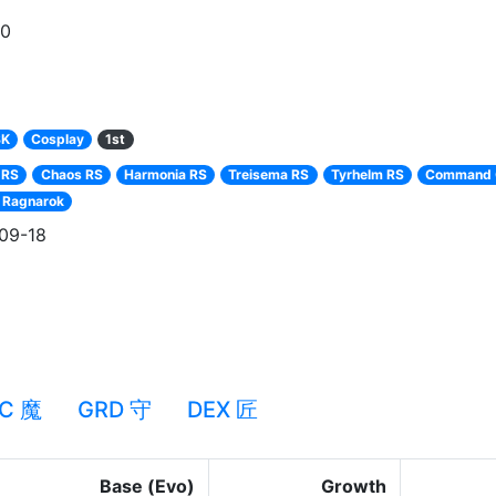
90
BK
Cosplay
1st
 RS
Chaos RS
Harmonia RS
Treisema RS
Tyrhelm RS
Command 
 Ragnarok
09-18
C 魔
GRD 守
DEX 匠
Base (Evo)
Growth