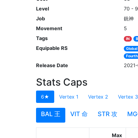
Level
70 - 
Job
銃神
Movement
5
Tags
IN
Equipable RS
Global
Fourth
Release Date
2021-
Stats Caps
6★
Vertex 1
Vertex 2
Vertex 3
BAL 王
VIT 命
STR 攻
MG
Max