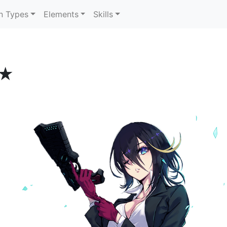
n Types
Elements
Skills
★