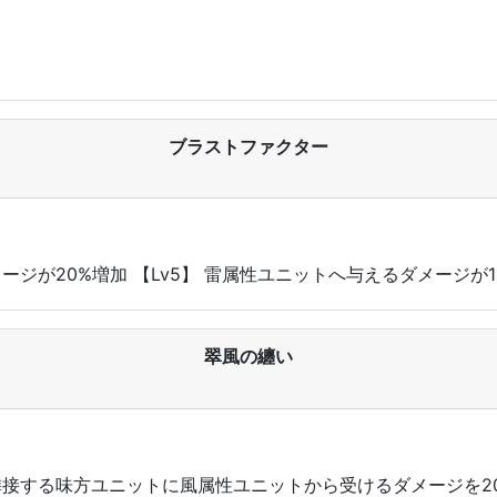
ブラストファクター
メージが20%増加 【Lv5】 雷属性ユニットへ与えるダメージが1
翠風の纏い
よび隣接する味方ユニットに風属性ユニットから受けるダメージを