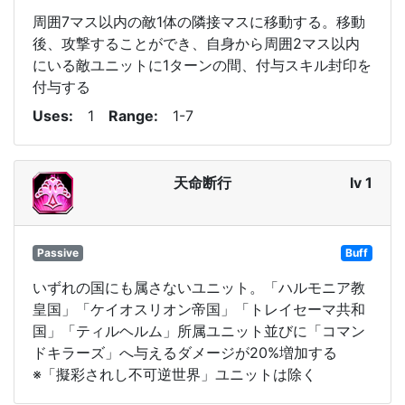
周囲7マス以内の敵1体の隣接マスに移動する。移動
後、攻撃することができ、自身から周囲2マス以内
にいる敵ユニットに1ターンの間、付与スキル封印を
付与する
Uses
1
Range
1-7
天命断行
lv 1
Passive
Buff
いずれの国にも属さないユニット。「ハルモニア教
皇国」「ケイオスリオン帝国」「トレイセーマ共和
国」「ティルヘルム」所属ユニット並びに「コマン
ドキラーズ」へ与えるダメージが20%増加する
※「擬彩されし不可逆世界」ユニットは除く