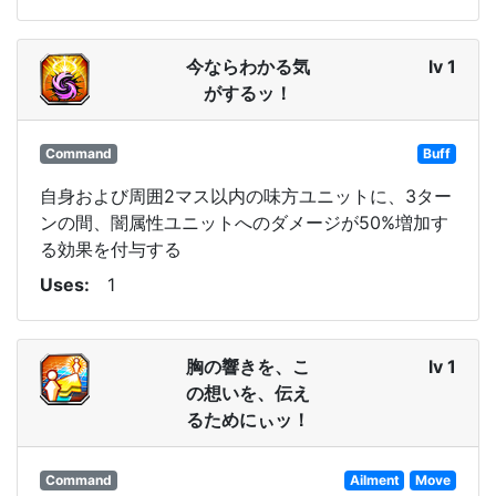
今ならわかる気
lv 1
がするッ！
Command
Buff
自身および周囲2マス以内の味方ユニットに、3ター
ンの間、闇属性ユニットへのダメージが50%増加す
る効果を付与する
Uses
1
胸の響きを、こ
lv 1
の想いを、伝え
るためにぃッ！
Command
Ailment
Move