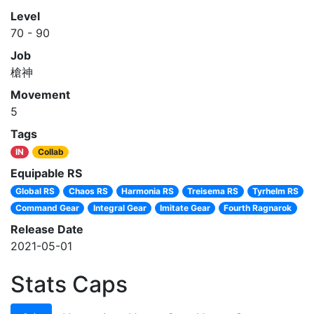
Level
70 - 90
Job
槍神
Movement
5
Tags
IN
Collab
Equipable RS
Global RS
Chaos RS
Harmonia RS
Treisema RS
Tyrhelm RS
Command Gear
Integral Gear
Imitate Gear
Fourth Ragnarok
Release Date
2021-05-01
Stats Caps