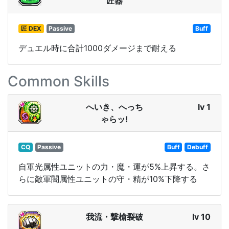
匠器
匠 DEX
Passive
Buff
デュエル時に合計1000ダメージまで耐える
Common Skills
へいき、へっち
lv 1
ゃらッ!
CQ
Passive
Buff
Debuff
自軍光属性ユニットの力・魔・運が5%上昇する。さ
らに敵軍闇属性ユニットの守・精が10%下降する
我流・撃槍裂破
lv 10