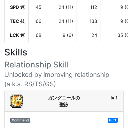
SPD 速
145
24 (11)
112
9 (
TEC 技
166
24 (11)
133
9 (
LCK 運
68
9 (6)
24
35 (
Skills
Relationship Skill
Unlocked by improving relationship
(a.k.a. RS/TS/GS)
ガングニールの
lv 1
聖詠
Command
Buff