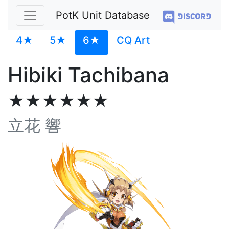
PotK Unit Database
4★
5★
6★
CQ Art
Hibiki Tachibana
★★★★★★
立花 響