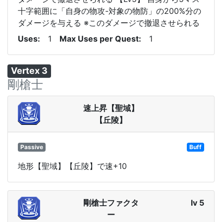
十字範囲に「自身の物攻-対象の物防」の200%分の
ダメージを与える ※このダメージで撤退させられる
Uses
1
Max Uses per Quest
1
Vertex 3
剛槍士
速上昇【聖域】
【丘陵】
Passive
Buff
地形【聖域】【丘陵】で速+10
剛槍士ファクタ
lv 5
ー