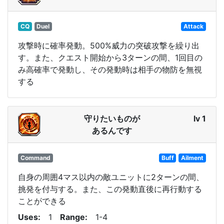
CQ
Duel
Attack
攻撃時に確率発動。500%威力の突破攻撃を繰り出
す。また、クエスト開始から3ターンの間、1回目の
み高確率で発動し、その発動時は相手の物防を無視
する
守りたいものが
lv 1
あるんです
Command
Buff
Ailment
自身の周囲4マス以内の敵ユニットに2ターンの間、
挑発を付与する。また、この発動直後に再行動する
ことができる
Uses
1
Range
1-4