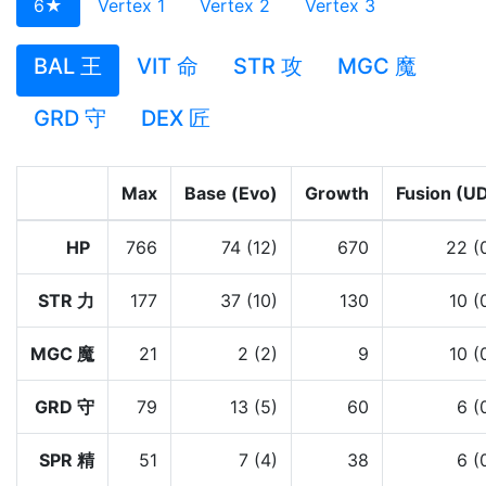
6★
Vertex 1
Vertex 2
Vertex 3
BAL 王
VIT 命
STR 攻
MGC 魔
GRD 守
DEX 匠
Max
Base (Evo)
Growth
Fusion (U
HP
766
74 (12)
670
22 (
STR 力
177
37 (10)
130
10 (
MGC 魔
21
2 (2)
9
10 (
GRD 守
79
13 (5)
60
6 (
SPR 精
51
7 (4)
38
6 (