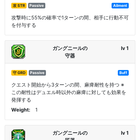
攻 STR
Passive
Ailment
攻撃時に55%の確率で1ターンの間、相手に行動不可
を付与する
ガングニールの
lv 1
守器
守 GRD
Passive
Buff
クエスト開始から3ターンの間、麻痺耐性を持つ ※
この耐性はデュエル時以外の麻痺に対しても効果を
発揮する
Weight
1
ガングニールの
lv 1