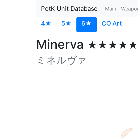
PotK Unit Database
Main
Weapo
4★
5★
6★
CQ Art
Minerva
★★★★★
ミネルヴァ