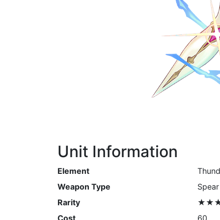
Unit Information
Element
Thund
Weapon Type
Spear
Rarity
★★
Cost
60