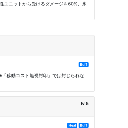
属性ユニットから受けるダメージを60%、氷
Buff
 ※「移動コスト無視封印」では封じられな
lv 5
Heal
Buff