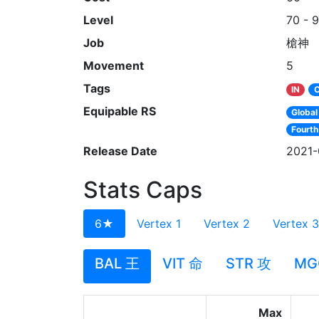
Level
70 - 
Job
槍神
Movement
5
Tags
IN
C
Equipable RS
Global
Fourth
Release Date
2021-
Stats Caps
6★
Vertex 1
Vertex 2
Vertex 3
BAL 王
VIT 命
STR 攻
MG
Max