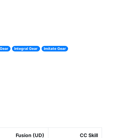
Gear
Integral Gear
Imitate Gear
Fusion (UD)
CC Skill