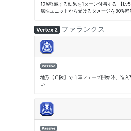
10%軽減する効果を1ターン付与する 【L
属性ユニットから受けるダメージを30%軽
ファランクス
Vertex 2
Passive
地形【丘陵】で自軍フェーズ開始時、進入可
い
Passive