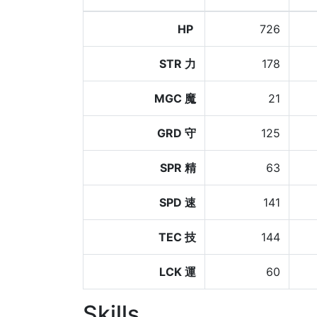
HP
726
STR 力
178
MGC 魔
21
GRD 守
125
SPR 精
63
SPD 速
141
TEC 技
144
LCK 運
60
Skills