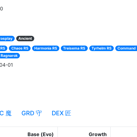
90
osplay
Ancient
 RS
Chaos RS
Harmonia RS
Treisema RS
Tyrhelm RS
Command 
 Ragnarok
04-01
C 魔
GRD 守
DEX 匠
Base (Evo)
Growth