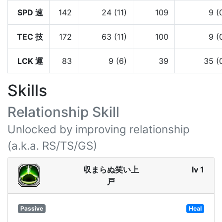
SPD 速
142
24 (11)
109
9 (
TEC 技
172
63 (11)
100
9 (
LCK 運
83
9 (6)
39
35 (
Skills
Relationship Skill
Unlocked by improving relationship
(a.k.a. RS/TS/GS)
収まらぬ笑い上
lv 1
戸
Passive
Heal