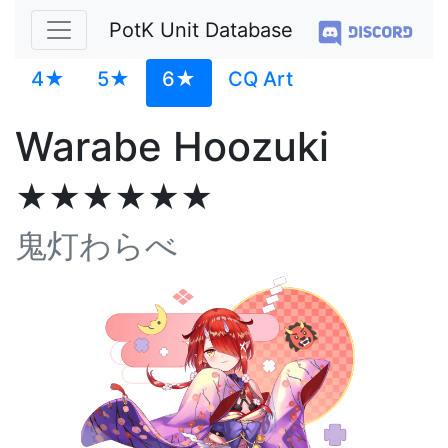
PotK Unit Database
4★
5★
6★
CQ Art
Warabe Hoozuki
★★★★★★
鬼灯わらべ