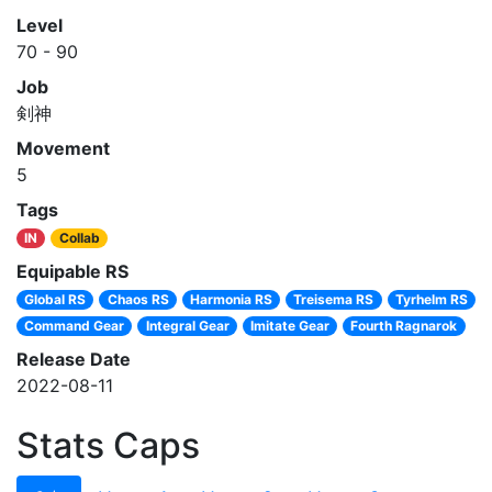
Level
70 - 90
Job
剣神
Movement
5
Tags
IN
Collab
Equipable RS
Global RS
Chaos RS
Harmonia RS
Treisema RS
Tyrhelm RS
Command Gear
Integral Gear
Imitate Gear
Fourth Ragnarok
Release Date
2022-08-11
Stats Caps