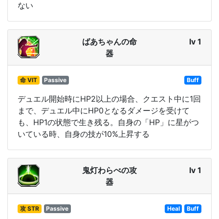
ない
ばあちゃんの命
lv 1
器
命 VIT
Passive
Buff
デュエル開始時にHP2以上の場合、クエスト中に1回
まで、デュエル中にHP0となるダメージを受けて
も、HP1の状態で生き残る。自身の「HP」に星がつ
いている時、自身の技が10%上昇する
鬼灯わらべの攻
lv 1
器
攻 STR
Passive
Heal
Buff