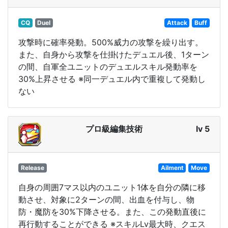
CQ
Duel
Attack
Buff
攻撃時に確率発動。500%威力の攻撃を繰り出す。
また、自身から攻撃を仕掛けたデュエル後、1ターン
の間、自軍全ユニットのデュエルスキル発動率を
30%上昇させる ※同一デュエル内で重複して発動し
ない
プロ級編集技術
lv 5
Release
Ailment
Move
自身の周囲7マス以内のユニット1体を自分の隣に移
動させ、対象に2ターンの間、出血を付与し、物
防・魔防を30%下降させる。また、この発動直後に
再行動することができる ※スキルLv最大時、クエス