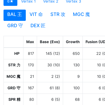
6★
Vertex 1
Vertex 2
Vertex 3
BAL 王
VIT 命
STR 攻
MGC 魔
GRD 守
DEX 匠
Max
Base (Evo)
Growth
Fusion (U
HP
817
145 (12)
650
22 (
STR 力
170
30 (10)
130
10 (
MGC 魔
21
2 (2)
9
10 (
GRD 守
167
61 (8)
100
6 (
SPR 精
80
6 (5)
68
6 (