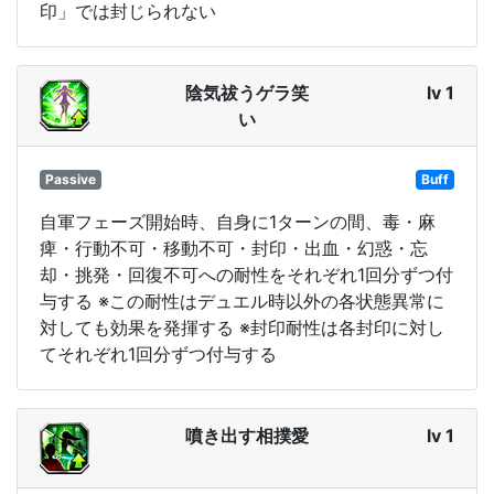
印」では封じられない
陰気祓うゲラ笑
lv 1
い
Passive
Buff
自軍フェーズ開始時、自身に1ターンの間、毒・麻
痺・行動不可・移動不可・封印・出血・幻惑・忘
却・挑発・回復不可への耐性をそれぞれ1回分ずつ付
与する ※この耐性はデュエル時以外の各状態異常に
対しても効果を発揮する ※封印耐性は各封印に対し
てそれぞれ1回分ずつ付与する
噴き出す相撲愛
lv 1