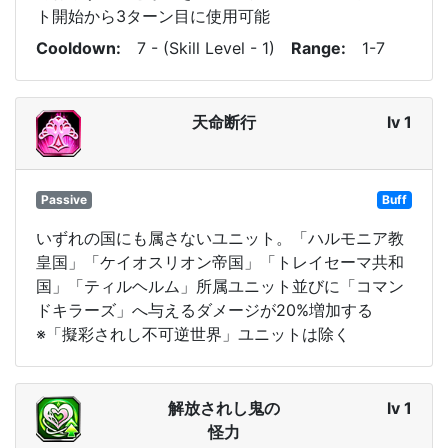
ト開始から3ターン目に使用可能
Cooldown
7 - (Skill Level - 1)
Range
1-7
天命断行
lv 1
Passive
Buff
いずれの国にも属さないユニット。「ハルモニア教
皇国」「ケイオスリオン帝国」「トレイセーマ共和
国」「ティルヘルム」所属ユニット並びに「コマン
ドキラーズ」へ与えるダメージが20%増加する
※「擬彩されし不可逆世界」ユニットは除く
解放されし鬼の
lv 1
怪力