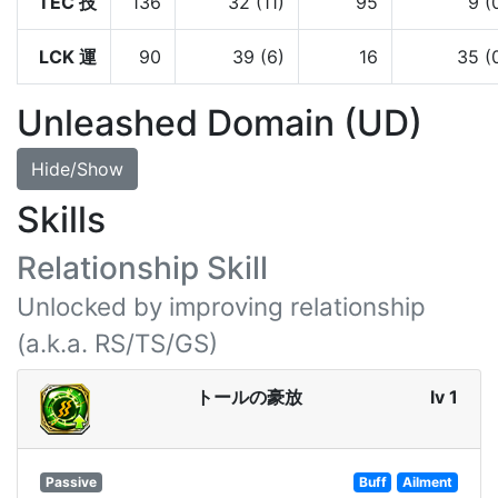
TEC 技
136
32 (11)
95
9 (
LCK 運
90
39 (6)
16
35 (
Unleashed Domain (UD)
Hide/Show
Skills
Relationship Skill
Unlocked by improving relationship
(a.k.a. RS/TS/GS)
トールの豪放
lv 1
Passive
Buff
Ailment