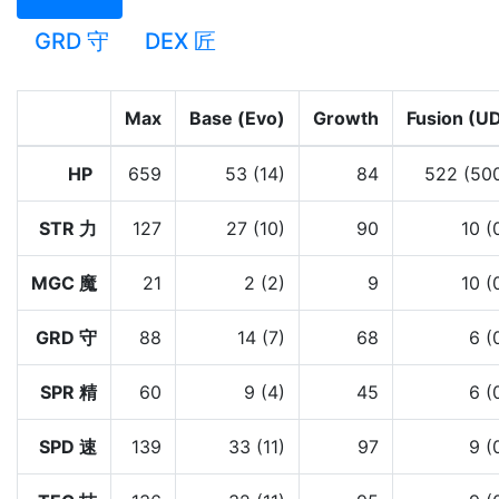
GRD 守
DEX 匠
Max
Base (Evo)
Growth
Fusion (U
HP
659
53 (14)
84
522 (50
STR 力
127
27 (10)
90
10 (
MGC 魔
21
2 (2)
9
10 (
GRD 守
88
14 (7)
68
6 (
SPR 精
60
9 (4)
45
6 (
SPD 速
139
33 (11)
97
9 (