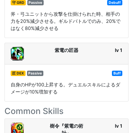
守 GRD
Passive
Debuff
斧・弓ユニットから攻撃を仕掛けられた時、相手の
力を20%減少させる。ギルドバトルでのみ、20%で
はなく80%減少させる
紫電の匠器
lv 1
匠 DEX
Passive
Buff
自身のHPが100上昇する。デュエルスキルによるダ
メージが10%増加する
Common Skills
樹令『紫電の術
lv 1
計』