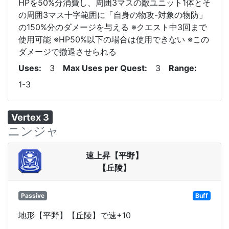
HPを50%分消費し、周囲3マスの敵ユニット1体とそ
の周囲3マス十字範囲に「自身の物攻-対象の物防」
の150%分のダメージを与える ※クエスト中3回まで
使用可能 ※HP50%以下の場合は使用できない ※この
ダメージで撤退させられる
Uses
3
Max Uses per Quest
3
Range
1-3
Vertex 3
ニンジャ
速上昇【平野】
【丘陵】
Passive
Buff
地形【平野】【丘陵】で速+10