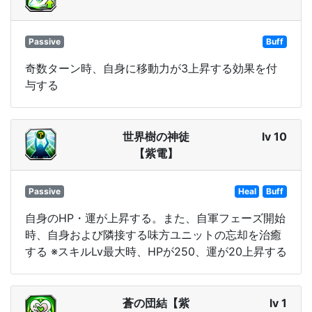
Passive
Buff
奇数ターン時、自身に移動力が3上昇する効果を付
与する
世界樹の神徒
lv 10
【紫電】
Passive
Heal
Buff
自身のHP・運が上昇する。また、自軍フェーズ開始
時、自身および隣接する味方ユニットの忘却を治癒
する ※スキルLv最大時、HPが250、運が20上昇する
蒼の団結【紫
lv 1