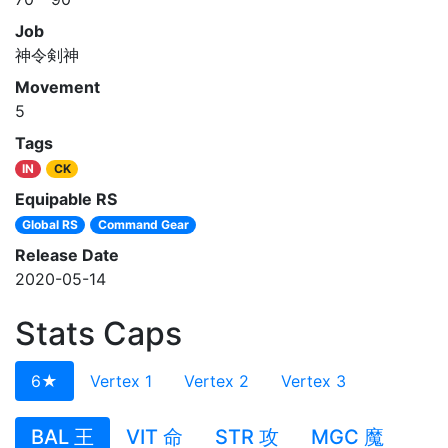
Job
神令剣神
Movement
5
Tags
IN
CK
Equipable RS
Global RS
Command Gear
Release Date
2020-05-14
Stats Caps
6★
Vertex 1
Vertex 2
Vertex 3
BAL 王
VIT 命
STR 攻
MGC 魔