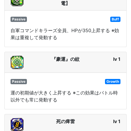
電】
Passive
Buff
自軍コマンドキラーズ全員、HPが350上昇する ※効
果は重複して発動する
『豪運』の紋
lv 1
Passive
Growth
運の初期値が大きく上昇する ※この効果はバトル時
以外でも常に発動する
死の痺雷
lv 1