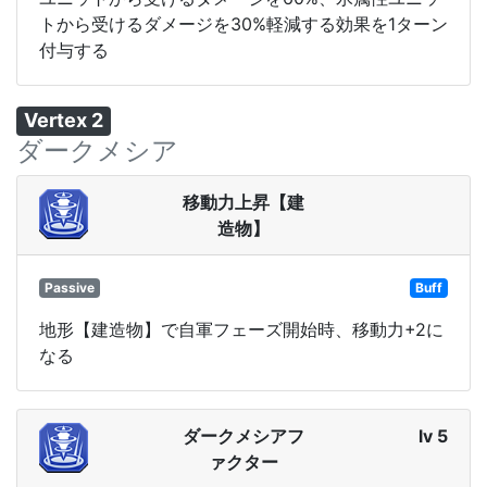
トから受けるダメージを30%軽減する効果を1ターン
付与する
Vertex 2
ダークメシア
移動力上昇【建
造物】
Passive
Buff
地形【建造物】で自軍フェーズ開始時、移動力+2に
なる
ダークメシアフ
lv 5
ァクター