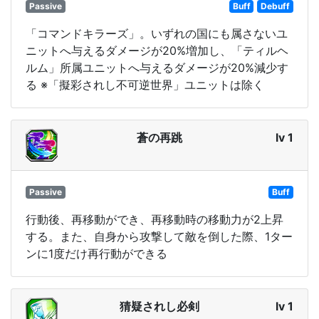
Passive
Buff
Debuff
「コマンドキラーズ」。いずれの国にも属さないユ
ニットへ与えるダメージが20%増加し、「ティルヘ
ルム」所属ユニットへ与えるダメージが20%減少す
る ※「擬彩されし不可逆世界」ユニットは除く
蒼の再跳
lv 1
Passive
Buff
行動後、再移動ができ、再移動時の移動力が2上昇
する。また、自身から攻撃して敵を倒した際、1ター
ンに1度だけ再行動ができる
猜疑されし必剣
lv 1