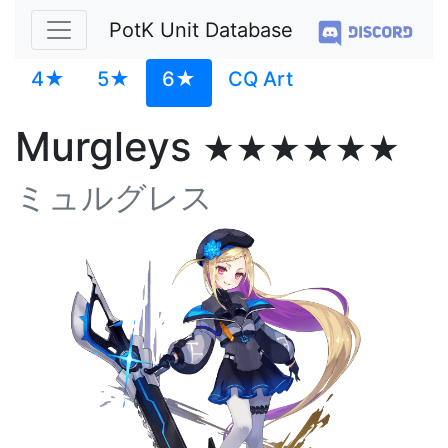
PotK Unit Database
4★
5★
6★
CQ Art
Murgleys
★★★★★★
ミュルグレス