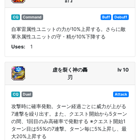
CQ
Command
Buff
Debuff
自軍雷属性ユニットの力が10%上昇する。さらに敵
軍氷属性ユニットの守・精が10%下降する
Uses
1
虚を裂く神の轟
lv 10
刃
CQ
Duel
Attack
攻撃時に確率発動。ターン経過ごとに威力が上がる
7連撃を繰り出す。また、クエスト開始から5ターン
の間、1回目のみ高確率で発動する ※クエスト開始1
ターン目は55%の7連撃。ターン毎に5%上昇し、最
大20%上昇する