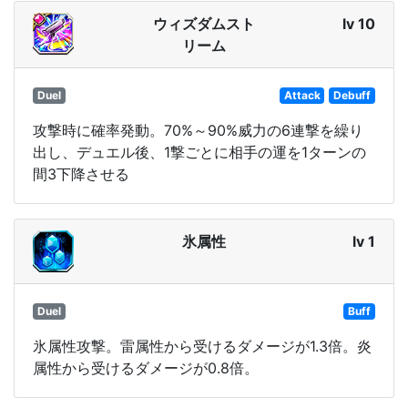
ウィズダムスト
lv 10
リーム
Duel
Attack
Debuff
攻撃時に確率発動。70%～90%威力の6連撃を繰り
出し、デュエル後、1撃ごとに相手の運を1ターンの
間3下降させる
氷属性
lv 1
Duel
Buff
氷属性攻撃。雷属性から受けるダメージが1.3倍。炎
属性から受けるダメージが0.8倍。