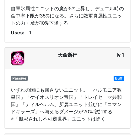
自軍氷属性ユニットの魔が5%上昇し、デュエル時の
命中率下限が35%になる。さらに敵軍炎属性ユニッ
トの力・魔が10%下降する
Uses
1
天命断行
lv 1
Passive
Buff
いずれの国にも属さないユニット。「ハルモニア教
皇国」「ケイオスリオン帝国」「トレイセーマ共和
国」「ティルヘルム」所属ユニット並びに「コマン
ドキラーズ」へ与えるダメージが20%増加する
※「擬彩されし不可逆世界」ユニットは除く