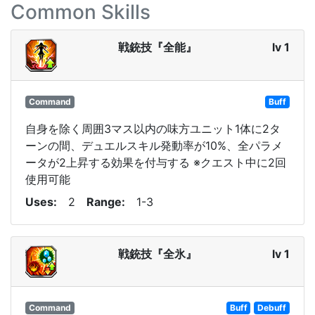
Common Skills
戦銃技『全能』
lv 1
Command
Buff
自身を除く周囲3マス以内の味方ユニット1体に2タ
ーンの間、デュエルスキル発動率が10%、全パラメ
ータが2上昇する効果を付与する ※クエスト中に2回
使用可能
Uses
2
Range
1-3
戦銃技『全氷』
lv 1
Command
Buff
Debuff