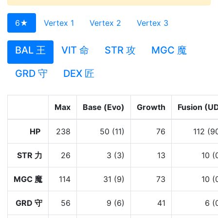
6★
Vertex 1
Vertex 2
Vertex 3
BAL 王
VIT 命
STR 攻
MGC 魔
GRD 守
DEX 匠
Max
Base (Evo)
Growth
Fusion (U
HP
238
50 (11)
76
112 (9
STR 力
26
3 (3)
13
10 (
MGC 魔
114
31 (9)
73
10 (
GRD 守
56
9 (6)
41
6 (