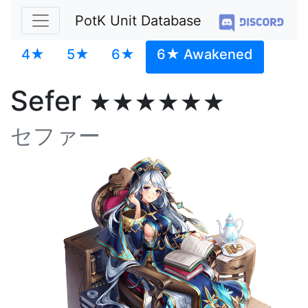
PotK Unit Database
4★
5★
6★
6★ Awakened
Sefer
★★★★★★
セファー