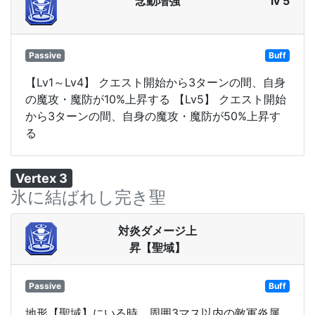
念動増強
lv 5
Passive
Buff
【Lv1～Lv4】 クエスト開始から3ターンの間、自身
の魔攻・魔防が10%上昇する 【Lv5】 クエスト開始
から3ターンの間、自身の魔攻・魔防が50%上昇す
る
Vertex 3
氷に結ばれし完き聖
対炎ダメージ上
昇【聖域】
Passive
Buff
地形【聖域】にいる時、周囲3マス以内の敵軍炎属