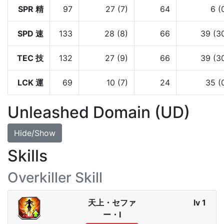
SPR 精
97
27 (7)
64
6 (
SPD 速
133
28 (8)
66
39 (3
TEC 技
132
27 (9)
66
39 (3
LCK 運
69
10 (7)
24
35 (
Unleashed Domain (UD)
Hide/Show
Skills
Overkiller Skill
天上・セファ
lv 1
ー・Ⅰ