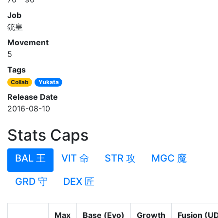
Job
銃皇
Movement
5
Tags
Collab
Yukata
Release Date
2016-08-10
Stats Caps
BAL 王
VIT 命
STR 攻
MGC 魔
GRD 守
DEX 匠
Max
Base (Evo)
Growth
Fusion (U