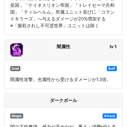
皇国」「ケイオスリオン帝国」「トレイセーマ共和
国」「ティルヘルム」所属ユニット並びに「コマン
ドキラーズ」へ与えるダメージが20%増加する
※「擬彩されし不可逆世界」ユニットは除く
闇属性
lv 1
Duel
Buff
闇属性攻撃。光属性から受けるダメージが1.3倍。
ダークボール
Magic
Attack
闇の下級魔弾。威力が高めだが、重さ・消費HPも多