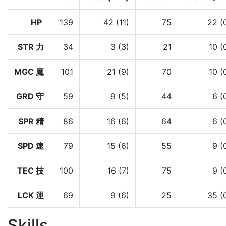
HP
139
42 (11)
75
22 (
STR 力
34
3 (3)
21
10 (
MGC 魔
101
21 (9)
70
10 (
GRD 守
59
9 (5)
44
6 (
SPR 精
86
16 (6)
64
6 (
SPD 速
79
15 (6)
55
9 (
TEC 技
100
16 (7)
75
9 (
LCK 運
69
9 (6)
25
35 (
Skills