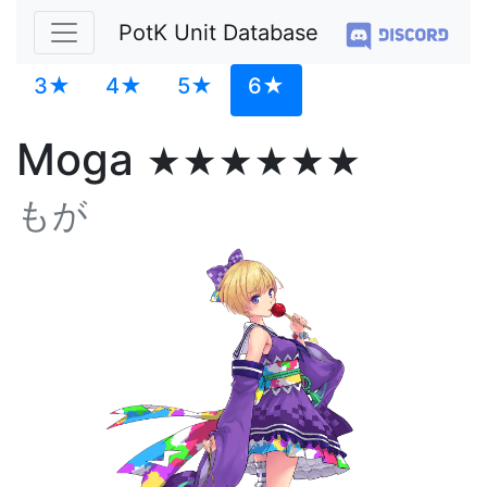
PotK Unit Database
3★
4★
5★
6★
Moga
★★★★★★
もが