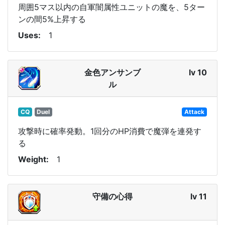
周囲5マス以内の自軍闇属性ユニットの魔を、5ター
ンの間5%上昇する
Uses
1
金色アンサンブ
lv 10
ル
CQ
Duel
Attack
攻撃時に確率発動。1回分のHP消費で魔弾を連発す
る
Weight
1
守備の心得
lv 11