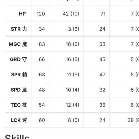
HP
120
42 (10)
71
7 (
STR 力
34
3 (3)
24
7 (
MGC 魔
83
18 (6)
58
7 (
GRD 守
66
16 (5)
45
5 (
SPR 精
63
11 (5)
47
5 (
SPD 速
48
10 (4)
32
6 (
TEC 技
54
12 (4)
36
6 (
LCK 運
60
8 (5)
24
28 (
Skills