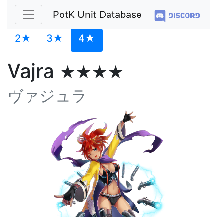
PotK Unit Database
2★
3★
4★
Vajra
★★★★
ヴァジュラ