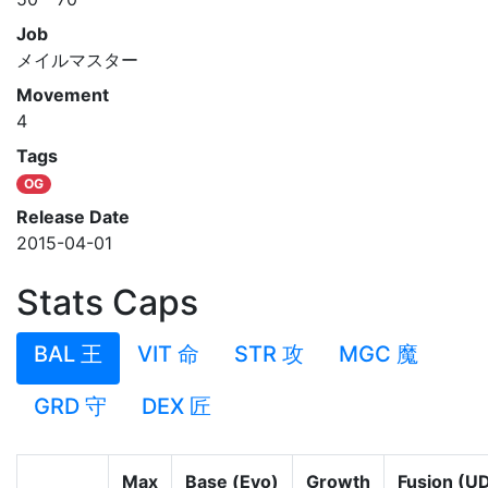
Job
メイルマスター
Movement
4
Tags
OG
Release Date
2015-04-01
Stats Caps
BAL 王
VIT 命
STR 攻
MGC 魔
GRD 守
DEX 匠
Max
Base (Evo)
Growth
Fusion (U