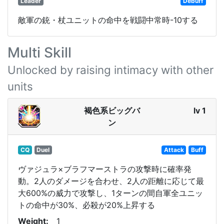
Leader
Debuff
敵軍の銃・杖ユニットの命中を戦闘中常時-10する
Multi Skill
Unlocked by raising intimacy with other
units
褐色系ビッグバ
lv 1
ン
CQ
Duel
Attack
Buff
ヴァジュラ×ブラフマーストラの攻撃時に確率発
動。2人のダメージを合わせ、2人の距離に応じて最
大600%の威力で攻撃し、1ターンの間自軍全ユニッ
トの命中が30%、必殺が20%上昇する
Weight
1