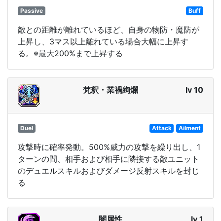
Passive
Buff
敵との距離が離れているほど、自身の物防・魔防が
上昇し、3マス以上離れている場合大幅に上昇す
る。※最大200%まで上昇する
梵釈・業禍絢爛
lv 10
Duel
Attack
Ailment
攻撃時に確率発動。500%威力の攻撃を繰り出し、1
ターンの間、相手および相手に隣接する敵ユニット
のデュエルスキルおよびダメージ反射スキルを封じ
る
闇属性
lv 1