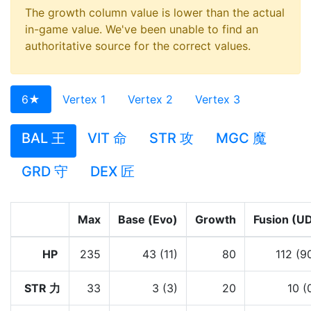
The growth column value is lower than the actual
in-game value. We've been unable to find an
authoritative source for the correct values.
6★
Vertex 1
Vertex 2
Vertex 3
BAL 王
VIT 命
STR 攻
MGC 魔
GRD 守
DEX 匠
Max
Base (Evo)
Growth
Fusion (U
HP
235
43 (11)
80
112 (9
STR 力
33
3 (3)
20
10 (