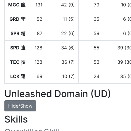
MGC 魔
131
42 (9)
79
10 (
GRD 守
52
11 (5)
35
6 (
SPR 精
87
22 (6)
59
6 (
SPD 速
128
34 (6)
55
39 (3
TEC 技
128
36 (7)
53
39 (3
LCK 運
69
10 (7)
24
35 (
Unleashed Domain (UD)
Hide/Show
Skills