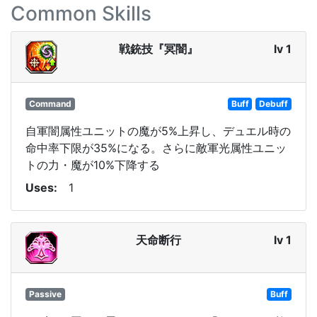
Common Skills
戦銃技『冥闇』
lv 1
Command
Buff
Debuff
自軍闇属性ユニットの魔が5%上昇し、デュエル時の
命中率下限が35%になる。さらに敵軍光属性ユニッ
トの力・魔が10%下降する
Uses
1
天命断行
lv 1
Passive
Buff