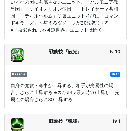
いずれの国にも属さないユニット。「ハルモニア教
皇国」「ケイオスリオン帝国」「トレイセーマ共和
国」「ティルヘルム」所属ユニット並びに「コマン
ドキラーズ」へ与えるダメージが20%増加する
※「擬彩されし不可逆世界」ユニットは除く
戦銃技『破光』
lv 10
Passive
Buff
自身の魔攻・命中が上昇する。相手が光属性の場
合、さらに上昇する ※スキルLv最大時20上昇し、光
属性の場合さらに30上昇する
戦銃技『魂弾』
lv 1