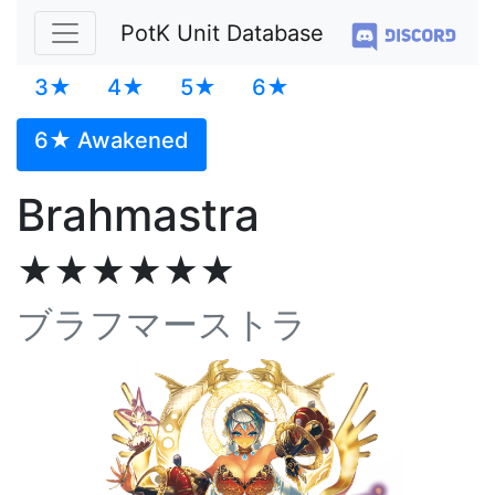
PotK Unit Database
3★
4★
5★
6★
6★ Awakened
Brahmastra
★★★★★★
ブラフマーストラ