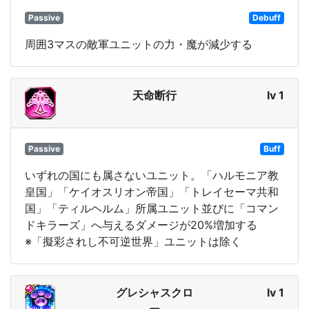
Passive
Debuff
周囲3マスの敵軍ユニットの力・魔が減少する
天命断行
lv 1
Passive
Buff
いずれの国にも属さないユニット。「ハルモニア教
皇国」「ケイオスリオン帝国」「トレイセーマ共和
国」「ティルヘルム」所属ユニット並びに「コマン
ドキラーズ」へ与えるダメージが20%増加する
※「擬彩されし不可逆世界」ユニットは除く
グレシャスクロ
lv 1
ー