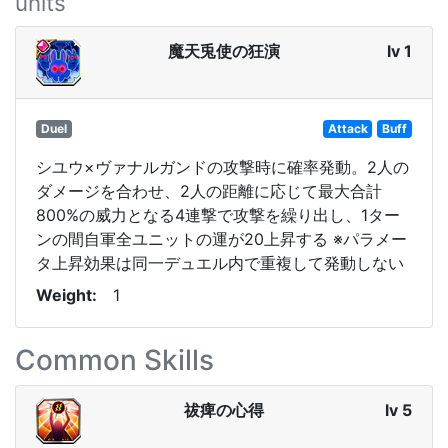
units
魔天兎使の狂演
lv 1
Duel
Attack
Buff
シユウ×ヴァナルガンドの攻撃時に確率発動。2人の
ダメージを合わせ、2人の距離に応じて最大合計
800%の威力となる4連撃で攻撃を繰り出し、1ター
ンの間自軍全ユニットの運が20上昇する ※パラメー
タ上昇効果は同一デュエル内で重複して発動しない
Weight
1
Common Skills
祓痺の心得
lv 5