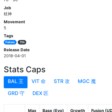
Job
杖神
Movement
5
Tags
Fatom
7th
Release Date
2018-04-01
Stats Caps
BAL 王
VIT 命
STR 攻
MGC 魔
GRD 守
DEX 匠
Max
Base (Evo)
Growth
Fusion (U