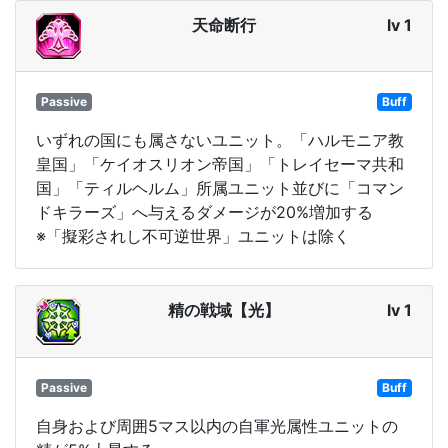
天命断行
lv 1
Passive
Buff
いずれの国にも属さないユニット。「ハルモニア教
皇国」「ケイオスリオン帝国」「トレイセーマ共和
国」「ティルヘルム」所属ユニット並びに「コマン
ドキラーズ」へ与えるダメージが20%増加する
※「擬彩されし不可逆世界」ユニットは除く
精の戦域【光】
lv 1
Passive
Buff
自身および周囲5マス以内の自軍光属性ユニットの