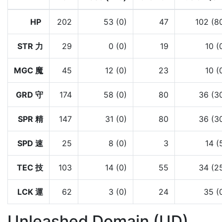
HP
202
53 (0)
47
102 (8
STR 力
29
0 (0)
19
10 (
MGC 魔
45
12 (0)
23
10 (
GRD 守
174
58 (0)
80
36 (3
SPR 精
147
31 (0)
80
36 (3
SPD 速
25
8 (0)
3
14 (
TEC 技
103
14 (0)
55
34 (2
LCK 運
62
3 (0)
24
35 (
Unleashed Domain (UD)