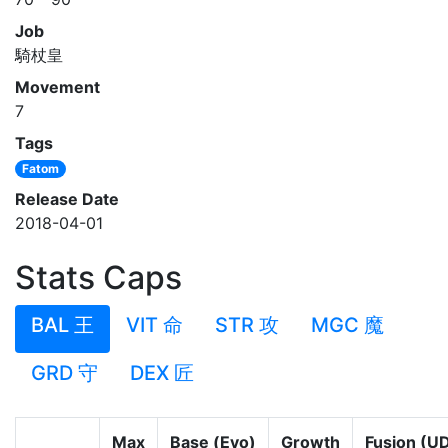
Job
騎杖皇
Movement
7
Tags
Fatom
Release Date
2018-04-01
Stats Caps
BAL 王
VIT 命
STR 攻
MGC 魔
GRD 守
DEX 匠
Max
Base (Evo)
Growth
Fusion (U