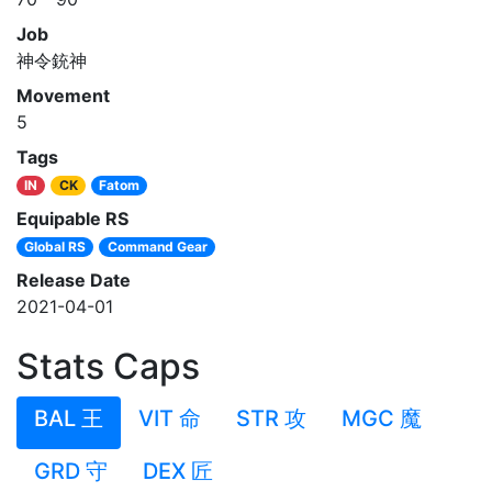
Job
神令銃神
Movement
5
Tags
IN
CK
Fatom
Equipable RS
Global RS
Command Gear
Release Date
2021-04-01
Stats Caps
BAL 王
VIT 命
STR 攻
MGC 魔
GRD 守
DEX 匠