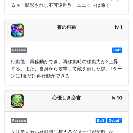
る ※「擬彩されし不可逆世界」ユニットは除く
蒼の再跳
lv 1
Passive
Buff
行動後、再移動ができ、再移動時の移動力が2上昇
する。また、自身から攻撃して敵を倒した際、1ター
ンに1度だけ再行動ができる
心優しき必書
lv 10
Passive
Buff
Debuff
クリティカル発動時に与えるダメージが5倍にな