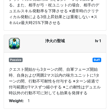
る。また、相手が弓・杖ユニットの場合、相手のデ
ュエルスキル発動率を下降させる ※通常時のクリテ
ィカル発動による3倍上昇効果とは重複しない ※ス
キルLv最大時25%下降させる
浄火の聖域
lv 1
Passive
Buff
クエスト開始から3ターンの間、自軍フェーズ開始
時、自身および周囲2マス以内の味方ユニットに1タ
ーンの間、行動不可耐性を付与する ※ターン経過で
付与範囲が1マスずつ縮小する ※この耐性はデュエル
時以外の行動不可に対しても効果を発揮する
Weight
1