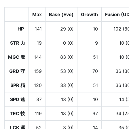
Max
Base (Evo)
Growth
Fusion (U
HP
141
29 (0)
10
102 (8
STR 力
19
0 (0)
9
10 (
MGC 魔
144
83 (0)
51
10 (
GRD 守
159
53 (0)
70
36 (3
SPR 精
120
33 (0)
51
36 (3
SPD 速
37
13 (0)
10
14 (
TEC 技
119
18 (0)
67
34 (2
LCK 運
52
3 (0)
14
35 (