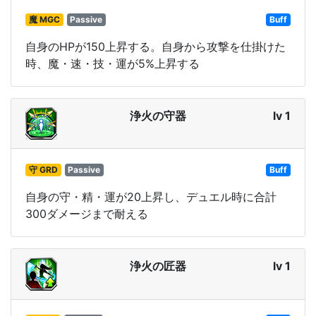
魔 MGC
Passive
Buff
自身のHPが150上昇する。自身から攻撃を仕掛けた
時、魔・速・技・運が5%上昇する
浄火の守器
lv 1
守 GRD
Passive
Buff
自身の守・精・運が20上昇し、デュエル時に合計
300ダメージまで耐える
浄火の匠器
lv 1