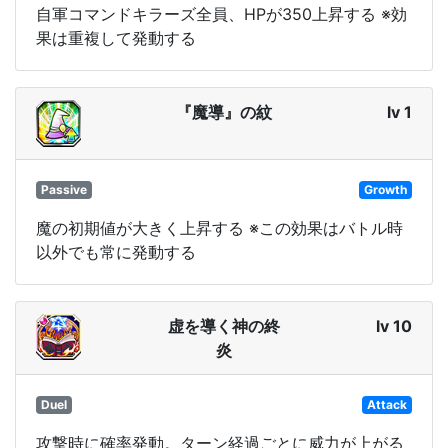
自軍コマンドキラーズ全員、HPが350上昇する ※効
果は重複して発動する
『魔導』の紋
lv 1
Passive
Growth
魔の初期値が大きく上昇する ※この効果はバトル時
以外でも常に発動する
虚を導く神の終
lv 10
炎
Duel
Attack
攻撃時に確率発動。ターン経過ごとに威力が上がる