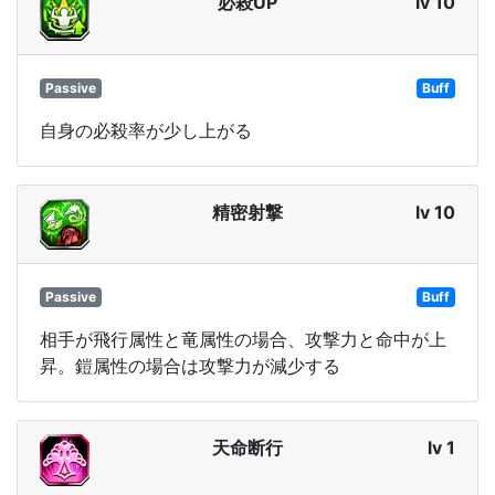
必殺UP
lv 10
Passive
Buff
自身の必殺率が少し上がる
精密射撃
lv 10
Passive
Buff
相手が飛行属性と竜属性の場合、攻撃力と命中が上
昇。鎧属性の場合は攻撃力が減少する
天命断行
lv 1