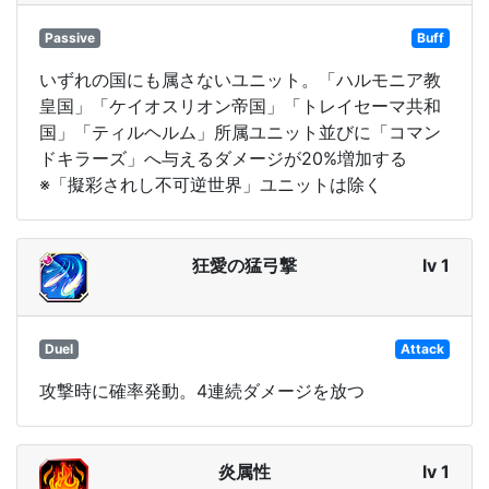
Passive
Buff
いずれの国にも属さないユニット。「ハルモニア教
皇国」「ケイオスリオン帝国」「トレイセーマ共和
国」「ティルヘルム」所属ユニット並びに「コマン
ドキラーズ」へ与えるダメージが20%増加する
※「擬彩されし不可逆世界」ユニットは除く
狂愛の猛弓撃
lv 1
Duel
Attack
攻撃時に確率発動。4連続ダメージを放つ
炎属性
lv 1