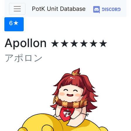
PotK Unit Database
6★
Apollon
★★★★★★
アポロン