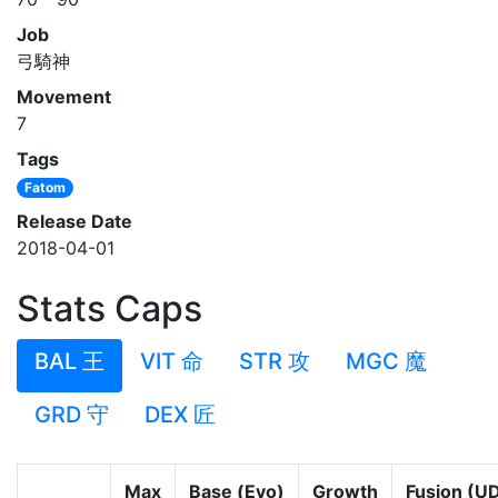
Job
弓騎神
Movement
7
Tags
Fatom
Release Date
2018-04-01
Stats Caps
BAL 王
VIT 命
STR 攻
MGC 魔
GRD 守
DEX 匠
Max
Base (Evo)
Growth
Fusion (U