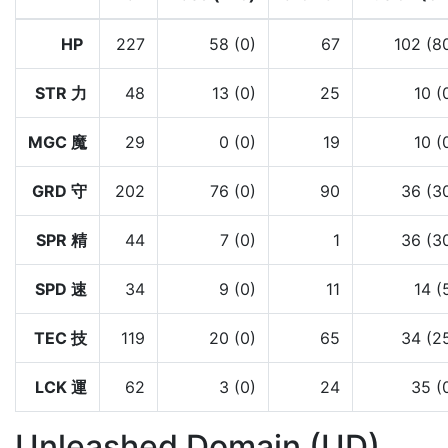
HP
227
58 (0)
67
102 (8
STR 力
48
13 (0)
25
10 (
MGC 魔
29
0 (0)
19
10 (
GRD 守
202
76 (0)
90
36 (3
SPR 精
44
7 (0)
1
36 (3
SPD 速
34
9 (0)
11
14 (
TEC 技
119
20 (0)
65
34 (2
LCK 運
62
3 (0)
24
35 (
Unleashed Domain (UD)