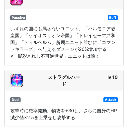
Passive
Buff
いずれの国にも属さないユニット。「ハルモニア教
皇国」「ケイオスリオン帝国」「トレイセーマ共和
国」「ティルヘルム」所属ユニット並びに「コマン
ドキラーズ」へ与えるダメージが20%増加する
※「擬彩されし不可逆世界」ユニットは除く
ストラグルハー
lv 10
ド
Duel
Attack
攻撃時に確率発動。物攻を+30し、さらに自身のHP
減少値×2.5を上乗せし攻撃する