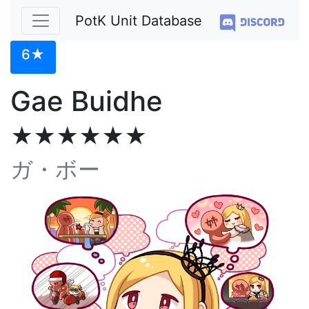
PotK Unit Database
6★
Gae Buidhe
★★★★★★
ガ・ボー