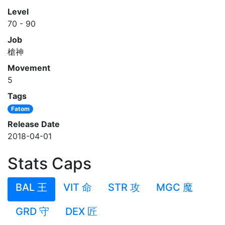
Level
70 - 90
Job
槍神
Movement
5
Tags
Fatom
Release Date
2018-04-01
Stats Caps
BAL 王
VIT 命
STR 攻
MGC 魔
GRD 守
DEX 匠