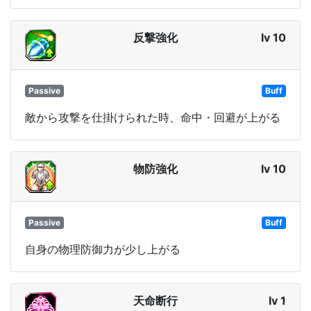
反撃強化
lv 10
Passive
Buff
敵から攻撃を仕掛けられた時、命中・回避が上がる
物防強化
lv 10
Passive
Buff
自身の物理防御力が少し上がる
天命断行
lv 1