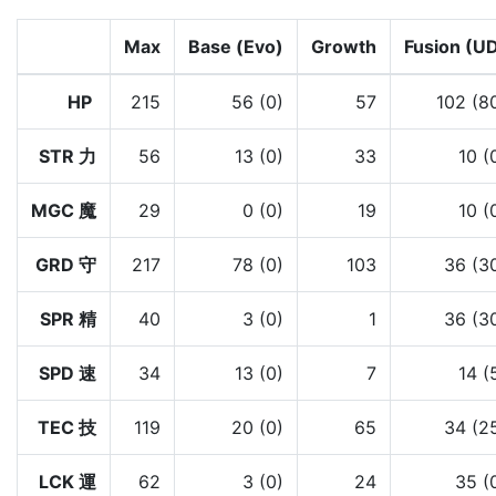
Max
Base (Evo)
Growth
Fusion (U
HP
215
56 (0)
57
102 (8
STR 力
56
13 (0)
33
10 (
MGC 魔
29
0 (0)
19
10 (
GRD 守
217
78 (0)
103
36 (3
SPR 精
40
3 (0)
1
36 (3
SPD 速
34
13 (0)
7
14 (
TEC 技
119
20 (0)
65
34 (2
LCK 運
62
3 (0)
24
35 (