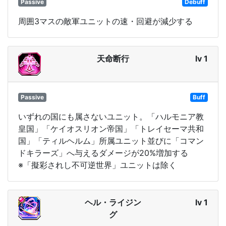
Passive
Debuff
周囲3マスの敵軍ユニットの速・回避が減少する
天命断行
lv 1
Passive
Buff
いずれの国にも属さないユニット。「ハルモニア教
皇国」「ケイオスリオン帝国」「トレイセーマ共和
国」「ティルヘルム」所属ユニット並びに「コマン
ドキラーズ」へ与えるダメージが20%増加する
※「擬彩されし不可逆世界」ユニットは除く
ヘル・ライジン
lv 1
グ