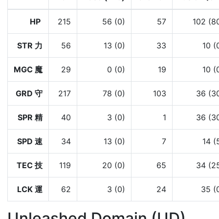
HP
215
56 (0)
57
102 (8
STR 力
56
13 (0)
33
10 (
MGC 魔
29
0 (0)
19
10 (
GRD 守
217
78 (0)
103
36 (3
SPR 精
40
3 (0)
1
36 (3
SPD 速
34
13 (0)
7
14 (
TEC 技
119
20 (0)
65
34 (2
LCK 運
62
3 (0)
24
35 (
Unleashed Domain (UD)