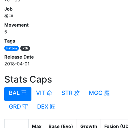
Job
槍神
Movement
5
Tags
Fatom
7th
Release Date
2018-04-01
Stats Caps
BAL 王
VIT 命
STR 攻
MGC 魔
GRD 守
DEX 匠
Max
Base (Evo)
Growth
Fusion (U