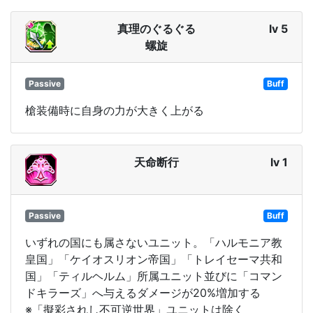
真理のぐるぐる
lv 5
螺旋
Passive
Buff
槍装備時に自身の力が大きく上がる
天命断行
lv 1
Passive
Buff
いずれの国にも属さないユニット。「ハルモニア教
皇国」「ケイオスリオン帝国」「トレイセーマ共和
国」「ティルヘルム」所属ユニット並びに「コマン
ドキラーズ」へ与えるダメージが20%増加する
※「擬彩されし不可逆世界」ユニットは除く