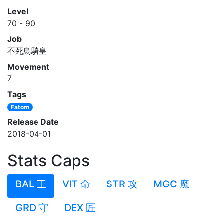
Level
70 - 90
Job
不死鳥騎皇
Movement
7
Tags
Fatom
Release Date
2018-04-01
Stats Caps
BAL 王
VIT 命
STR 攻
MGC 魔
GRD 守
DEX 匠