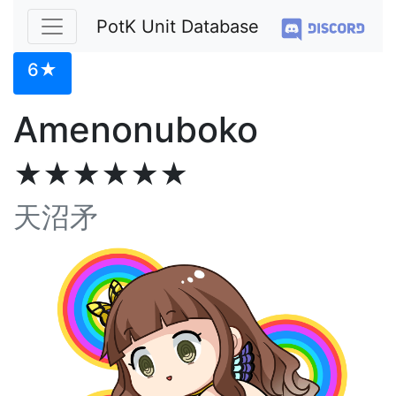
PotK Unit Database
6★
Amenonuboko
★★★★★★
天沼矛