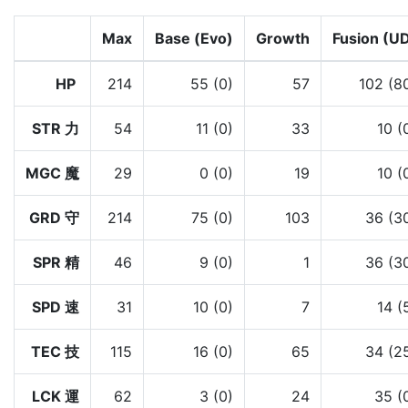
Max
Base (Evo)
Growth
Fusion (U
HP
214
55 (0)
57
102 (8
STR 力
54
11 (0)
33
10 (
MGC 魔
29
0 (0)
19
10 (
GRD 守
214
75 (0)
103
36 (3
SPR 精
46
9 (0)
1
36 (3
SPD 速
31
10 (0)
7
14 (
TEC 技
115
16 (0)
65
34 (2
LCK 運
62
3 (0)
24
35 (