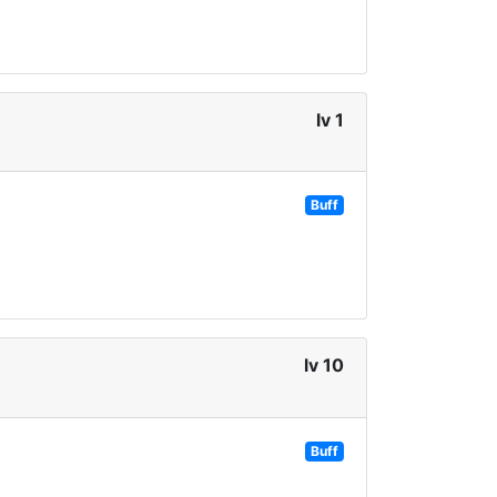
lv 1
Buff
lv 10
Buff