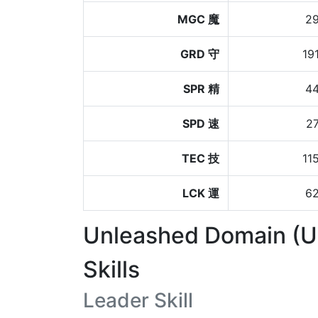
MGC 魔
2
GRD 守
19
SPR 精
4
SPD 速
2
TEC 技
11
LCK 運
6
Unleashed Domain (
Skills
Leader Skill