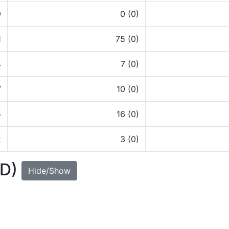
9
0 (0)
1
75 (0)
4
7 (0)
7
10 (0)
5
16 (0)
2
3 (0)
UD)
Hide/Show