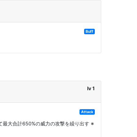
Buff
lv 1
Attack
最大合計650%の威力の攻撃を繰り出す ※