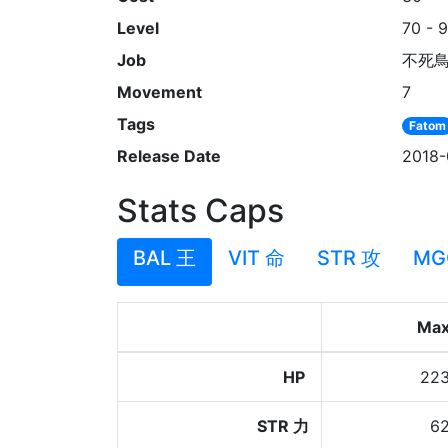
Level
70 - 
Job
不死
Movement
7
Tags
Fatom
Release Date
2018-
Stats Caps
BAL 王
VIT 命
STR 攻
MG
Ma
HP
22
STR 力
6