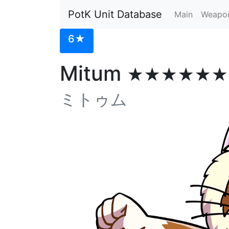
PotK Unit Database
Main
Weapo
6★
Mitum
★★★★★★
ミトゥム