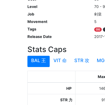
Level
70 - 
Job
剣皇
Movement
5
Tags
OG
Release Date
2017-
Stats Caps
BAL 王
VIT 命
STR 攻
MG
Ma
HP
14
STR 力
9