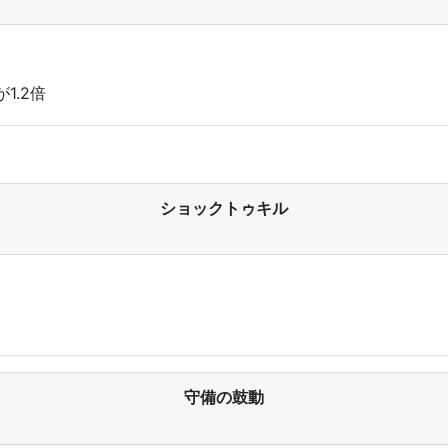
1.2倍
ショックトゥキル
守備の鼓動