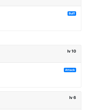
Buff
lv 10
Attack
lv 6