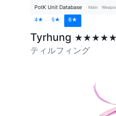
PotK Unit Database
Main
Weapo
4★
5★
6★
Tyrhung
★★★★
ティルフィング