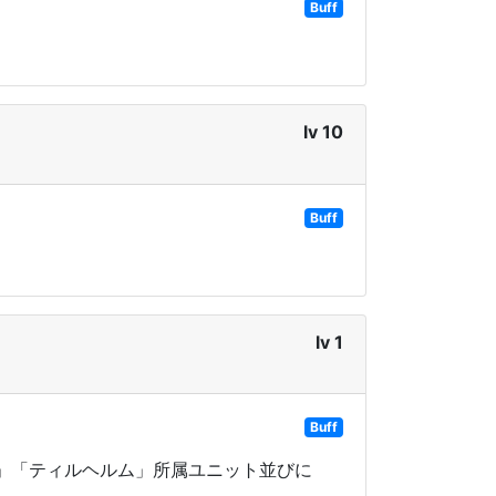
Buff
lv 10
Buff
lv 1
Buff
」「ティルヘルム」所属ユニット並びに