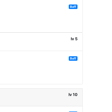
Buff
lv 5
Buff
lv 10