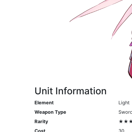
Unit Information
Element
Light
Weapon Type
Swor
Rarity
★★
Cost
30