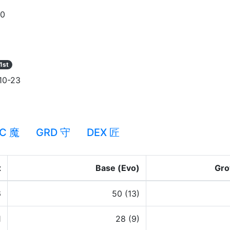
90
1st
10-23
C 魔
GRD 守
DEX 匠
x
Base (Evo)
Gro
6
50 (13)
1
28 (9)