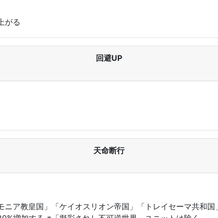
上がる
回避UP
天命断行
モニア教皇国」「ケイオスリオン帝国」「トレイセーマ共和国