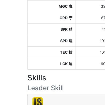
MGC 魔
3
GRD 守
6
SPR 精
4
SPD 速
10
TEC 技
10
LCK 運
6
Skills
Leader Skill