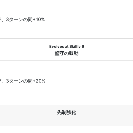
、3ターンの間+10%
Evolves at Skill lv 6
堅守の鼓動
、3ターンの間+20%
先制強化