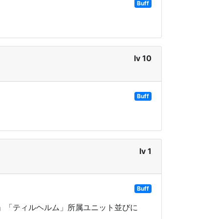
Buff
lv 10
Buff
lv 1
Buff
」「ティルヘルム」所属ユニット並びに