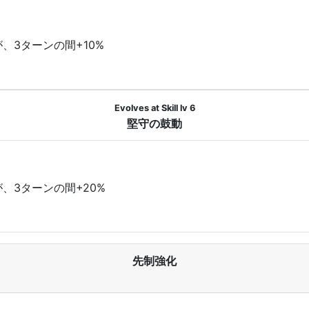
、3ターンの間+10%
Evolves at Skill lv 6
堅守の鼓動
、3ターンの間+20%
先制強化