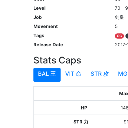
Level
70 - 
Job
剣皇
Movement
5
Tags
OG
Release Date
2017-
Stats Caps
BAL 王
VIT 命
STR 攻
MG
Ma
HP
14
STR 力
9