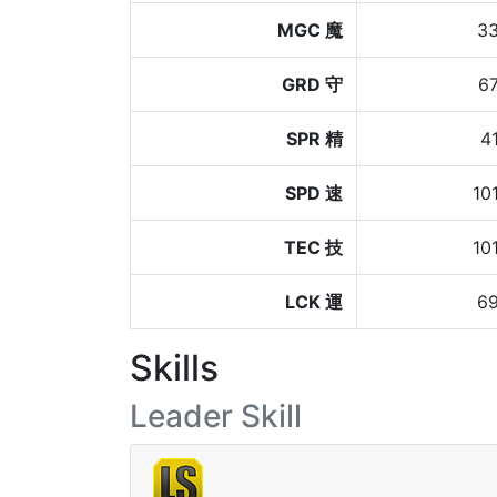
MGC 魔
3
GRD 守
6
SPR 精
4
SPD 速
10
TEC 技
10
LCK 運
6
Skills
Leader Skill