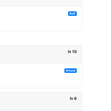
Buff
lv 10
Attack
lv 6