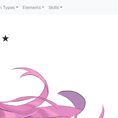
n Types
Elements
Skills
★★