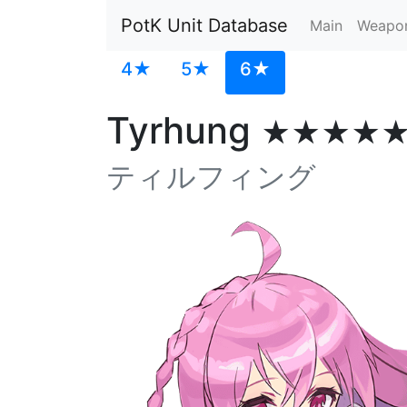
PotK Unit Database
Main
Weapo
4★
5★
6★
Tyrhung
★★★★
ティルフィング