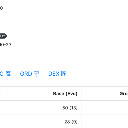
90
1st
10-23
C 魔
GRD 守
DEX 匠
x
Base (Evo)
Gro
6
50 (13)
1
28 (9)