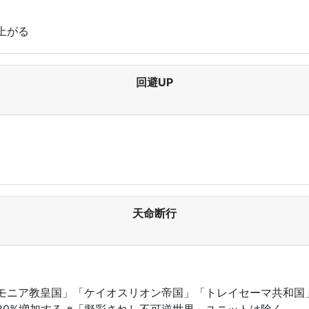
上がる
回避UP
天命断行
モニア教皇国」「ケイオスリオン帝国」「トレイセーマ共和国