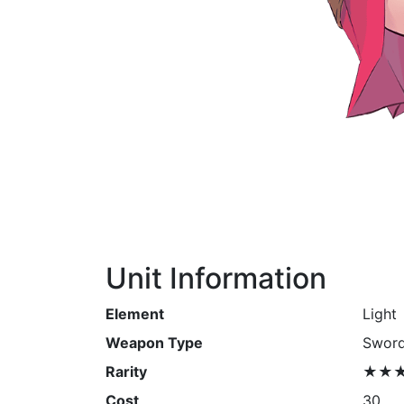
Unit Information
Element
Light
Weapon Type
Swor
Rarity
★★
Cost
30