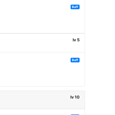
Buff
lv 5
Buff
lv 10