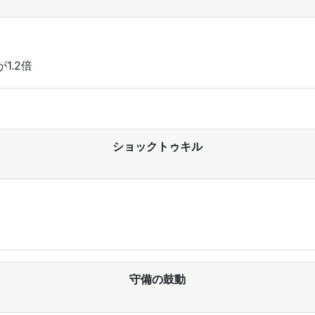
1.2倍
ショックトゥキル
守備の鼓動