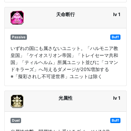
天命断行
lv 1
Passive
Buff
いずれの国にも属さないユニット。「ハルモニア教
皇国」「ケイオスリオン帝国」「トレイセーマ共和
国」「ティルヘルム」所属ユニット並びに「コマン
ドキラーズ」へ与えるダメージが20%増加する
※「擬彩されし不可逆世界」ユニットは除く
光属性
lv 1
Duel
Buff