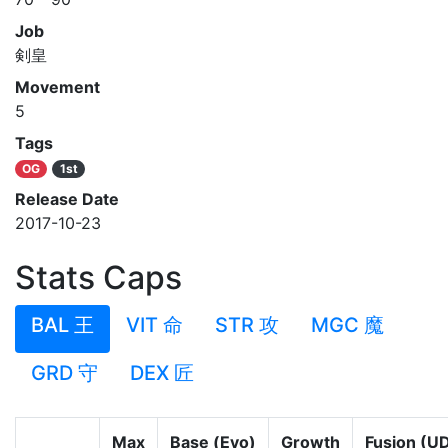
Job
剣皇
Movement
5
Tags
OG
1st
Release Date
2017-10-23
Stats Caps
BAL 王
VIT 命
STR 攻
MGC 魔
GRD 守
DEX 匠
Max
Base (Evo)
Growth
Fusion (U