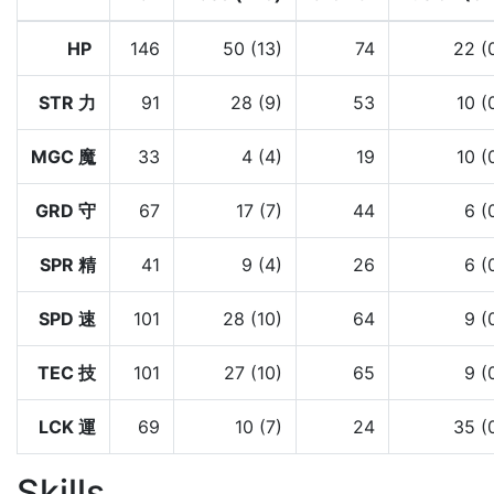
HP
146
50 (13)
74
22 (
STR 力
91
28 (9)
53
10 (
MGC 魔
33
4 (4)
19
10 (
GRD 守
67
17 (7)
44
6 (
SPR 精
41
9 (4)
26
6 (
SPD 速
101
28 (10)
64
9 (
TEC 技
101
27 (10)
65
9 (
LCK 運
69
10 (7)
24
35 (
Skills