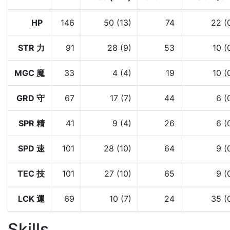
HP
146
50 (13)
74
22 (
STR 力
91
28 (9)
53
10 (
MGC 魔
33
4 (4)
19
10 (
GRD 守
67
17 (7)
44
6 (
SPR 精
41
9 (4)
26
6 (
SPD 速
101
28 (10)
64
9 (
TEC 技
101
27 (10)
65
9 (
LCK 運
69
10 (7)
24
35 (
Skills