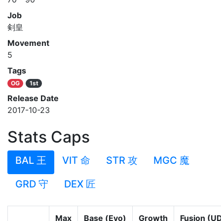
Job
剣皇
Movement
5
Tags
OG
1st
Release Date
2017-10-23
Stats Caps
BAL 王
VIT 命
STR 攻
MGC 魔
GRD 守
DEX 匠
Max
Base (Evo)
Growth
Fusion (U