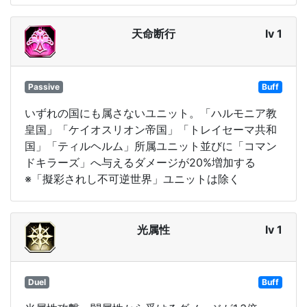
天命断行
lv 1
Passive
Buff
いずれの国にも属さないユニット。「ハルモニア教
皇国」「ケイオスリオン帝国」「トレイセーマ共和
国」「ティルヘルム」所属ユニット並びに「コマン
ドキラーズ」へ与えるダメージが20%増加する
※「擬彩されし不可逆世界」ユニットは除く
光属性
lv 1
Duel
Buff