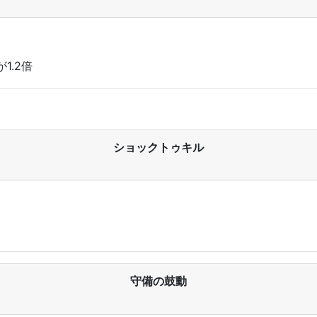
1.2倍
ショックトゥキル
守備の鼓動