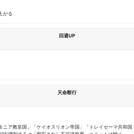
上がる
回避UP
天命断行
モニア教皇国」「ケイオスリオン帝国」「トレイセーマ共和国