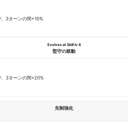
、3ターンの間+10%
Evolves at Skill lv 6
堅守の鼓動
、3ターンの間+20%
先制強化