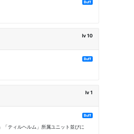
Buff
lv 10
Buff
lv 1
Buff
」「ティルヘルム」所属ユニット並びに