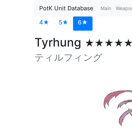
PotK Unit Database
Main
Weapo
4★
5★
6★
Tyrhung
★★★★
ティルフィング