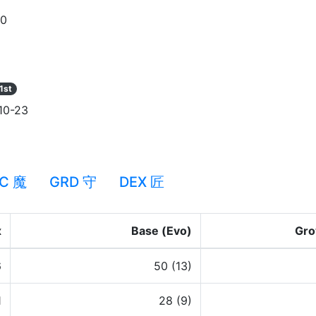
90
1st
10-23
C 魔
GRD 守
DEX 匠
x
Base (Evo)
Gro
6
50 (13)
1
28 (9)