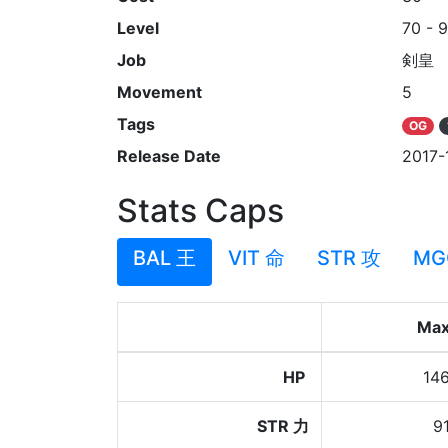
Level
70 - 
Job
剣皇
Movement
5
Tags
OG
Release Date
2017-
Stats Caps
BAL 王
VIT 命
STR 攻
MG
Ma
HP
14
STR 力
9