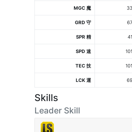
MGC 魔
3
GRD 守
6
SPR 精
4
SPD 速
10
TEC 技
10
LCK 運
6
Skills
Leader Skill