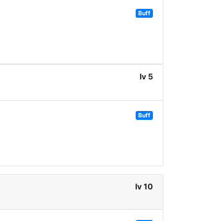
Buff
lv 5
Buff
lv 10