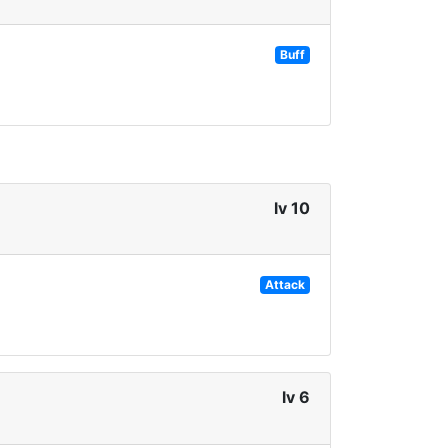
Buff
lv 10
Attack
lv 6