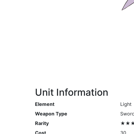
Unit Information
Element
Light
Weapon Type
Swor
Rarity
★★
Cost
30