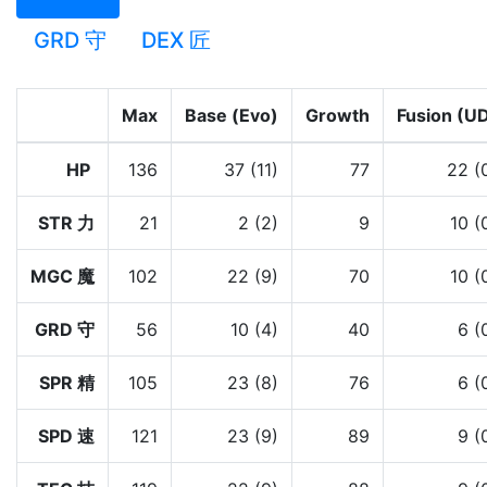
GRD 守
DEX 匠
Max
Base (Evo)
Growth
Fusion (U
HP
136
37 (11)
77
22 (
STR 力
21
2 (2)
9
10 (
MGC 魔
102
22 (9)
70
10 (
GRD 守
56
10 (4)
40
6 (
SPR 精
105
23 (8)
76
6 (
SPD 速
121
23 (9)
89
9 (