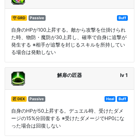
守 GRD
Passive
Buff
自身のHPが100上昇する。敵から攻撃を仕掛けられ
た時、物防・魔防が30上昇し、確率で自身に追撃が
発生する ※相手が追撃を封じるスキルを所持してい
る場合は発動しない
解扉の匠器
lv 1
匠 DEX
Passive
Heal
Buff
自身のHPが50上昇する。デュエル時、受けたダメ
ージの15%分回復する ※受けたダメージでHP0にな
った場合は回復しない