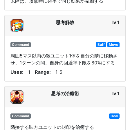
以降は、攻撃時に確率で同じ効果が発動する
思考解放
lv 1
Command
Buff
Move
周囲5マス以内の敵ユニット1体を自分の隣に移動さ
せ、1ターンの間、自身の回避率下限を80%にする
Uses
1
Range
1-5
思考の治癒術
lv 1
Command
Heal
隣接する味方ユニットの封印を治癒する