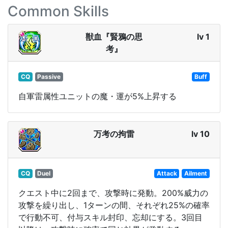
Common Skills
獣血『賢鴉の思
lv 1
考』
CQ
Passive
Buff
自軍雷属性ユニットの魔・運が5%上昇する
万考の拘雷
lv 10
CQ
Duel
Attack
Ailment
クエスト中に2回まで、攻撃時に発動。200%威力の
攻撃を繰り出し、1ターンの間、それぞれ25%の確率
で行動不可、付与スキル封印、忘却にする。3回目