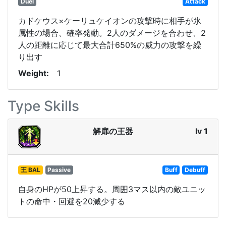
Duel
Attack
カドケウス×ケーリュケイオンの攻撃時に相手が氷
属性の場合、確率発動。2人のダメージを合わせ、2
人の距離に応じて最大合計650%の威力の攻撃を繰
り出す
Weight
1
Type Skills
解扉の王器
lv 1
王 BAL
Passive
Buff
Debuff
自身のHPが50上昇する。周囲3マス以内の敵ユニッ
トの命中・回避を20減少する