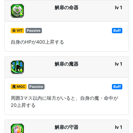
解扉の命器
lv 1
命 VIT
Passive
Buff
自身のHPが400上昇する
解扉の魔器
lv 1
魔 MGC
Passive
Buff
周囲3マス以内に味方がいると、自身の魔・命中が
20上昇する
解扉の守器
lv 1