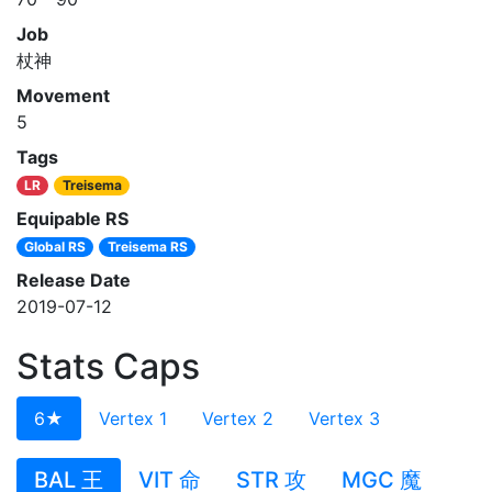
Job
杖神
Movement
5
Tags
LR
Treisema
Equipable RS
Global RS
Treisema RS
Release Date
2019-07-12
Stats Caps
6★
Vertex 1
Vertex 2
Vertex 3
BAL 王
VIT 命
STR 攻
MGC 魔