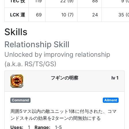
TEC 技
119
22 (9)
88
9 (
LCK 運
69
10 (7)
24
35 (
Skills
Relationship Skill
Unlocked by improving relationship
(a.k.a. RS/TS/GS)
フギンの明察
lv 1
Command
Ailment
周囲5マス以内の敵ユニット1体に付与された、コマ
ンドスキルの効果を2ターンの間無効にする
Uses
1
Range
1-5