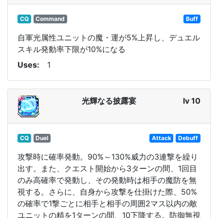
CQ
Command
Buff
自軍光属性ユニットの魔・運が5%上昇し、デュエル
スキル発動率下限が10%になる
Uses
1
光輝なる披露宴
lv 10
CQ
Duel
Attack
Debuff
攻撃時に確率発動。90%～130%威力の3連撃を繰り
出す。また、クエスト開始から3ターンの間、1回目
のみ高確率で発動し、その発動時は相手の魔防を無
視する。さらに、自身から攻撃を仕掛けた際、50%
の確率で1撃ごとに相手と相手の周囲2マス以内の敵
ユニットの精を1ターンの間、10下降する。防御無視