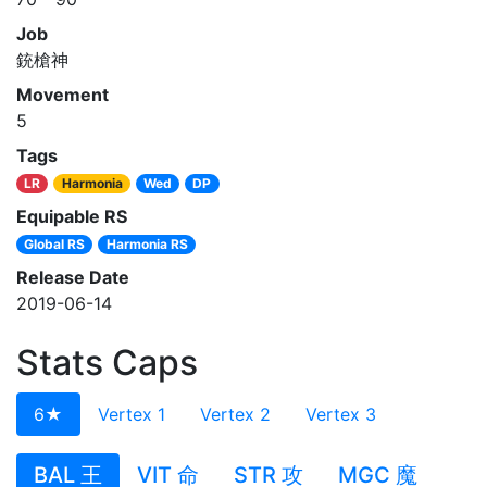
Job
銃槍神
Movement
5
Tags
LR
Harmonia
Wed
DP
Equipable RS
Global RS
Harmonia RS
Release Date
2019-06-14
Stats Caps
6★
Vertex 1
Vertex 2
Vertex 3
BAL 王
VIT 命
STR 攻
MGC 魔