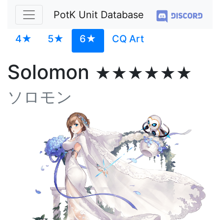
PotK Unit Database
4★
5★
6★
CQ Art
Solomon
★★★★★★
ソロモン