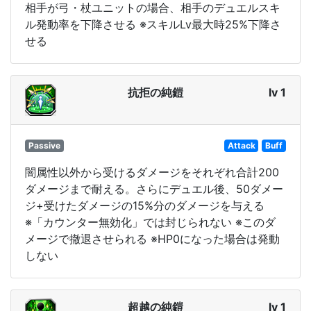
相手が弓・杖ユニットの場合、相手のデュエルスキ
ル発動率を下降させる ※スキルLv最大時25%下降さ
せる
抗拒の純鎧
lv 1
Passive
Attack
Buff
闇属性以外から受けるダメージをそれぞれ合計200
ダメージまで耐える。さらにデュエル後、50ダメー
ジ+受けたダメージの15%分のダメージを与える
※「カウンター無効化」では封じられない ※このダ
メージで撤退させられる ※HP0になった場合は発動
しない
超越の純鎧
lv 1