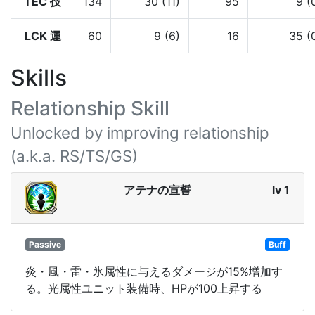
TEC 技
134
30 (11)
95
9 (
LCK 運
60
9 (6)
16
35 (
Skills
Relationship Skill
Unlocked by improving relationship
(a.k.a. RS/TS/GS)
アテナの宣誓
lv 1
Passive
Buff
炎・風・雷・氷属性に与えるダメージが15%増加す
る。光属性ユニット装備時、HPが100上昇する