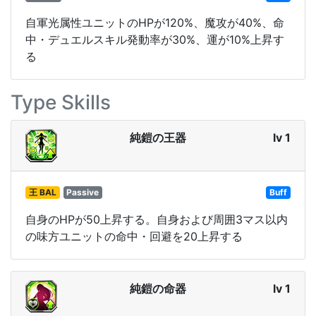
自軍光属性ユニットのHPが120%、魔攻が40%、命
中・デュエルスキル発動率が30%、運が10%上昇す
る
Type Skills
純鎧の王器
lv 1
王 BAL
Passive
Buff
自身のHPが50上昇する。自身および周囲3マス以内
の味方ユニットの命中・回避を20上昇する
純鎧の命器
lv 1