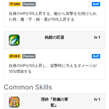
守 GRD
Passive
Buff
自身のHPが50上昇する。敵から攻撃を仕掛けられ
た時、魔・守・精・運が10%上昇する
純鎧の匠器
lv 1
匠 DEX
Passive
Buff
自身のHPが50上昇し、追撃時に与えるダメージが
15%増加する
Common Skills
理砕『契儀の軍
lv 1
配』