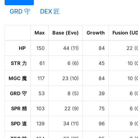
GRD 守
DEX 匠
Max
Base (Evo)
Growth
Fusion (U
HP
150
44 (11)
84
22 (
STR 力
61
6 (6)
45
10 (
MGC 魔
117
23 (10)
84
10 (
GRD 守
53
8 (5)
39
6 (
SPR 精
103
22 (9)
75
6 (
SPD 速
139
34 (11)
96
9 (