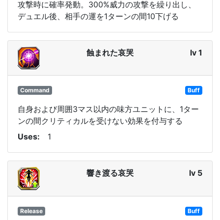
攻撃時に確率発動。300%威力の攻撃を繰り出し、
デュエル後、相手の運を1ターンの間10下げる
蝕まれた哀哭
lv 1
Command
Buff
自身および周囲3マス以内の味方ユニットに、1ター
ンの間クリティカルを受けない効果を付与する
Uses
1
響き渡る哀哭
lv 5
Release
Buff