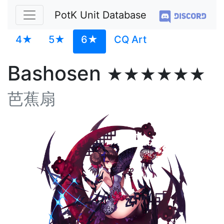
PotK Unit Database
4★
5★
6★
CQ Art
Bashosen
★★★★★★
芭蕉扇