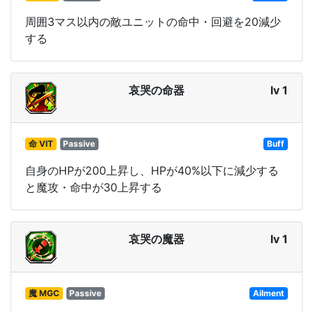
周囲3マス以内の敵ユニットの命中・回避を20減少
する
哀哭の命器
lv 1
命 VIT
Passive
Buff
自身のHPが200上昇し、HPが40%以下に減少する
と魔攻・命中が30上昇する
哀哭の魔器
lv 1
魔 MGC
Passive
Ailment