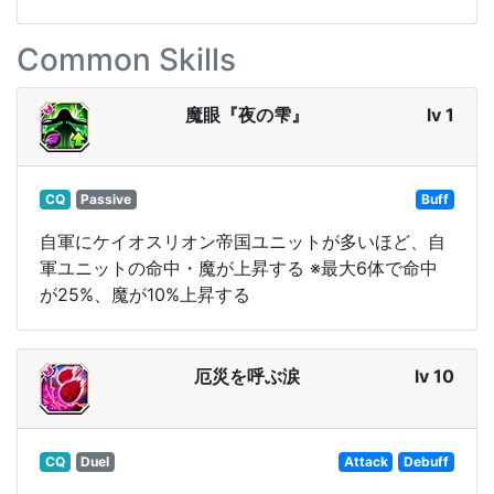
Common Skills
魔眼『夜の雫』
lv 1
CQ
Passive
Buff
自軍にケイオスリオン帝国ユニットが多いほど、自
軍ユニットの命中・魔が上昇する ※最大6体で命中
が25%、魔が10%上昇する
厄災を呼ぶ涙
lv 10
CQ
Duel
Attack
Debuff