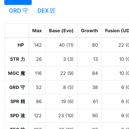
GRD 守
DEX 匠
Max
Base (Evo)
Growth
Fusion (U
HP
142
40 (11)
80
22 (
STR 力
26
3 (3)
13
10 (
MGC 魔
116
22 (9)
84
10 (
GRD 守
52
8 (5)
38
6 (
SPR 精
86
19 (6)
61
6 (
SPD 速
122
23 (10)
90
9 (