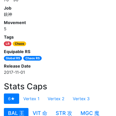
Job
銃神
Movement
5
Tags
LR
Chaos
Equipable RS
Global RS
Chaos RS
Release Date
2017-11-01
Stats Caps
6★
Vertex 1
Vertex 2
Vertex 3
BAL 王
VIT 命
STR 攻
MGC 魔