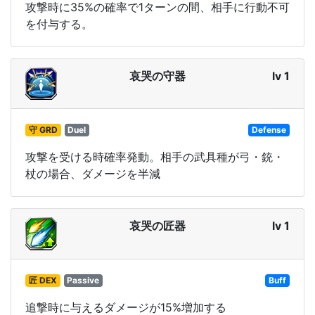
攻撃時に35%の確率で1ターンの間、相手に行動不可
を付与する。
哀哭の守器
lv 1
守 GRD
Duel
Defense
攻撃を受ける時確率発動。相手の武具種が弓・銃・
杖の場合、ダメージを半減
哀哭の匠器
lv 1
匠 DEX
Passive
Buff
追撃時に与えるダメージが15%増加する