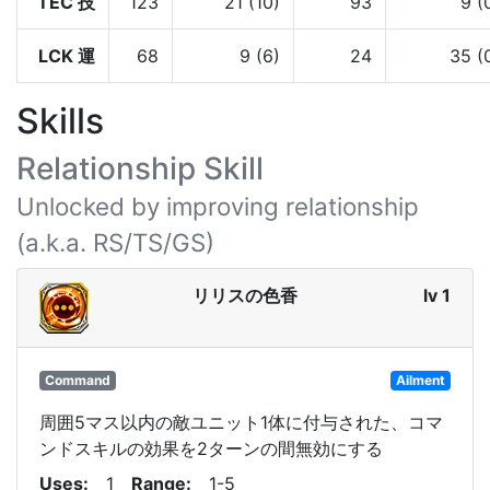
TEC 技
123
21 (10)
93
9 (
LCK 運
68
9 (6)
24
35 (
Skills
Relationship Skill
Unlocked by improving relationship
(a.k.a. RS/TS/GS)
リリスの色香
lv 1
Command
Ailment
周囲5マス以内の敵ユニット1体に付与された、コマ
ンドスキルの効果を2ターンの間無効にする
Uses
1
Range
1-5