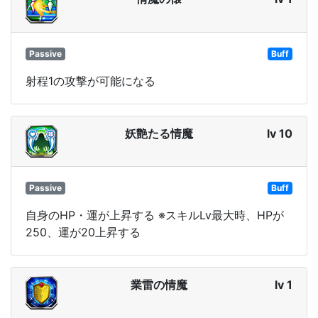
Passive
Buff
射程1の攻撃が可能になる
妖艶たる情魔
lv 10
Passive
Buff
自身のHP・運が上昇する ※スキルLv最大時、HPが
250、運が20上昇する
業雷の情魔
lv 1