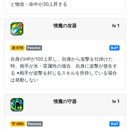
と物攻・命中が30上昇する
情魔の攻器
lv 1
攻 STR
Passive
Buff
自身のHPが100上昇し、自身から攻撃を仕掛けた
時、相手が氷・雷属性の場合、自身に追撃が発生す
る ※相手が追撃を封じるスキルを所持している場合
は発動しない
情魔の守器
lv 1
守 GRD
Passive
Buff