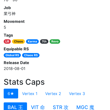
Job
業弓神
Movement
5
Tags
LR
Chaos
Karma
7th
Revo
Equipable RS
Global RS
Chaos RS
Release Date
2018-08-01
Stats Caps
6★
Vertex 1
Vertex 2
Vertex 3
BAL 王
VIT 命
STR 攻
MGC 魔