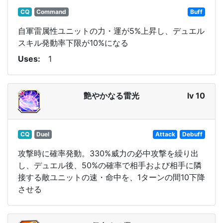
CQ
Command
Buff
自軍雷属性ユニットの力・運が5%上昇し、デュエル
スキル発動率下限が10%になる
Uses
1
艶やかなる雷光
lv 10
CQ
Duel
Attack
Debuff
攻撃時に確率発動。330%威力の必中攻撃を繰り出
し、デュエル後、50%の確率で相手および相手に隣
接する敵ユニットの速・命中を、1ターンの間10下降
させる