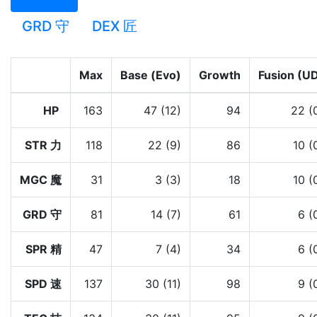
GRD 守
DEX 匠
Max
Base (Evo)
Growth
Fusion (U
HP
163
47 (12)
94
22 (
STR 力
118
22 (9)
86
10 (
MGC 魔
31
3 (3)
18
10 (
GRD 守
81
14 (7)
61
6 (
SPR 精
47
7 (4)
34
6 (
SPD 速
137
30 (11)
98
9 (