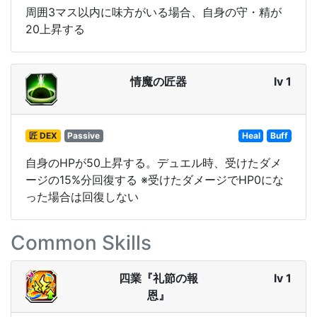
周囲3マス以内に味方がいる場合、自身の守・精が
20上昇する
情魔の匠器
lv 1
匠 DEX
Passive
Heal
Buff
自身のHPが50上昇する。デュエル時、受けたダメ
ージの15%分回復する ※受けたダメージでHP0にな
った場合は回復しない
Common Skills
四業『礼節の報
lv 1
恩』