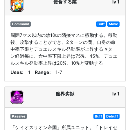
侵食する業
lv 1
Command
Buff
Move
周囲7マス以内の敵1体の隣接マスに移動する。移動
後、攻撃することができ、2ターンの間、自身の命
中率下限とデュエルスキル発動率が上昇する ※ター
ン経過毎に、命中率下限上昇は75%、45%、デュエ
ルスキル発動率上昇は20%、10%と変動する
Uses
1
Range
1-7
魔界劣獣
lv 1
Passive
Buff
Debuff
「ケイオスリオン帝国」所属ユニット。「トレイセ