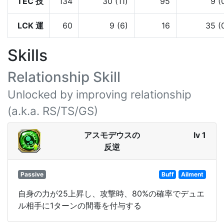
TEC 技
134
30 (11)
95
9 (
LCK 運
60
9 (6)
16
35 (
Skills
Relationship Skill
Unlocked by improving relationship
(a.k.a. RS/TS/GS)
アスモデウスの
lv 1
反逆
Passive
Buff
Ailment
自身の力が25上昇し、攻撃時、80%の確率でデュエ
ル相手に1ターンの間毒を付与する