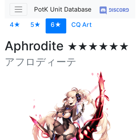
PotK Unit Database
4★
5★
6★
CQ Art
Aphrodite
★★★★★★
アフロディーテ