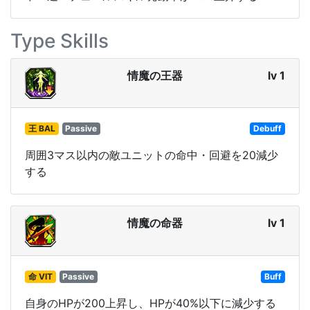
Type Skills
情魔の王器
lv 1
王 BAL
Passive
Debuff
周囲3マス以内の敵ユニットの命中・回避を20減少
する
情魔の命器
lv 1
命 VIT
Passive
Buff
自身のHPが200上昇し、HPが40%以下に減少する