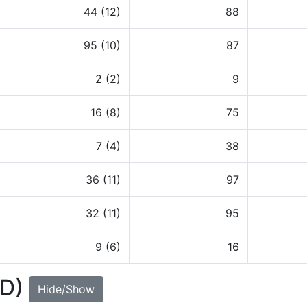
44 (12)
88
95 (10)
87
2 (2)
9
16 (8)
75
7 (4)
38
36 (11)
97
32 (11)
95
9 (6)
16
UD)
Hide/Show