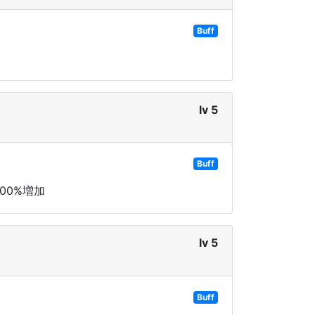
Buff
lv 5
Buff
00%増加
lv 5
Buff