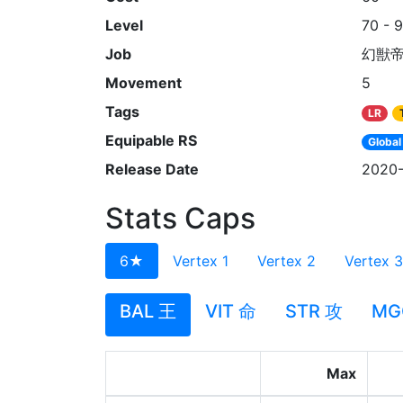
Level
70 - 
Job
幻獣
Movement
5
Tags
LR
Equipable RS
Global
Release Date
2020-
Stats Caps
6★
Vertex 1
Vertex 2
Vertex 3
BAL 王
VIT 命
STR 攻
MG
Max