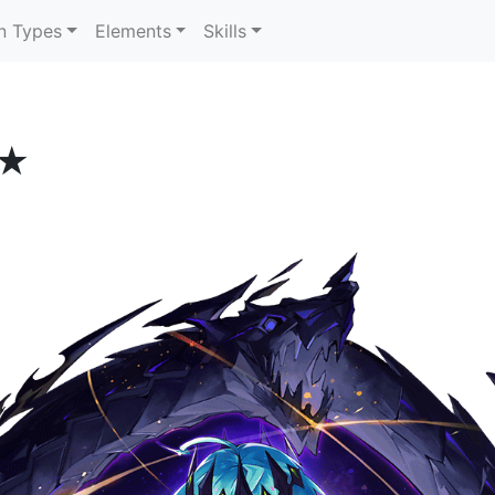
n Types
Elements
Skills
★