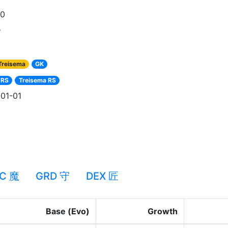
90
帝
Treisema
GK
 RS
Treisema RS
01-01
C 魔
GRD 守
DEX 匠
Base (Evo)
Growth