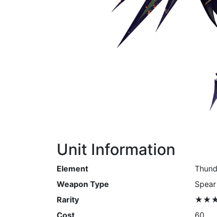
Unit Information
Element
Thund
Weapon Type
Spear
Rarity
★★
Cost
60