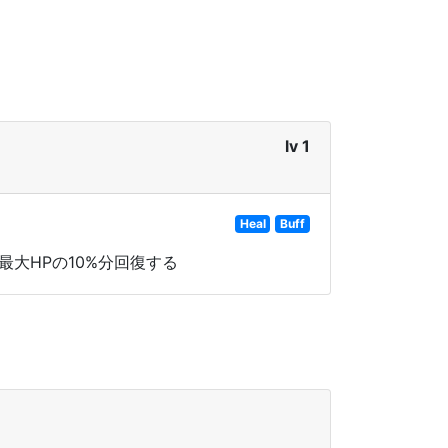
lv 1
Heal
Buff
大HPの10%分回復する