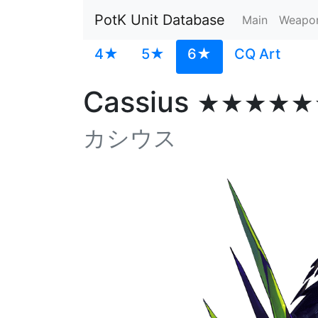
PotK Unit Database
Main
Weapo
4★
5★
6★
CQ Art
Cassius
★★★★★
カシウス