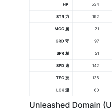
HP
534
STR 力
192
MGC 魔
21
GRD 守
97
SPR 精
51
SPD 速
142
TEC 技
136
LCK 運
60
Unleashed Domain (