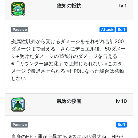
狡知の抵抗
lv 1
Passive
Attack
Buff
炎属性以外から受けるダメージをそれぞれ合計200
ダメージまで耐える。さらにデュエル後、50ダメー
ジ+受けたダメージの15%分のダメージを与える
※「カウンター無効化」では封じられない ※このダ
メージで撤退させられる ※HP0になった場合は発動
しない
飄逸の狡智
lv 10
Passive
Buff
自身のHP・運が上昇する ※スキルLv最大時、HPが