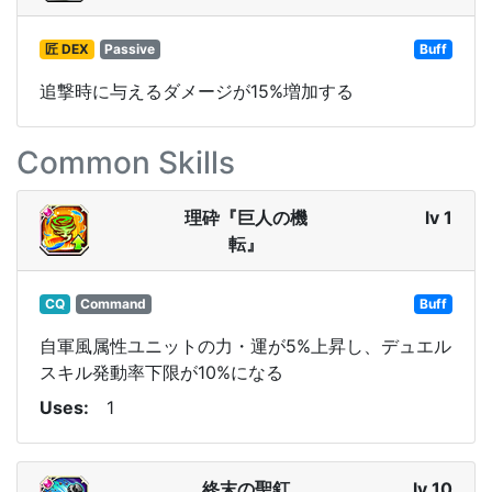
匠 DEX
Passive
Buff
追撃時に与えるダメージが15%増加する
Common Skills
理砕『巨人の機
lv 1
転』
CQ
Command
Buff
自軍風属性ユニットの力・運が5%上昇し、デュエル
スキル発動率下限が10%になる
Uses
1
終末の聖釘
lv 10