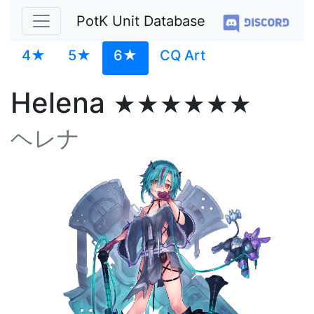
PotK Unit Database
4★
5★
6★
CQ Art
Helena
★★★★★★
ヘレナ