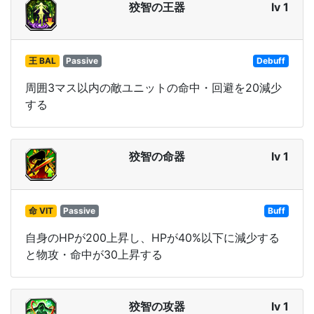
狡智の王器
lv 1
王 BAL
Passive
Debuff
周囲3マス以内の敵ユニットの命中・回避を20減少
する
狡智の命器
lv 1
命 VIT
Passive
Buff
自身のHPが200上昇し、HPが40%以下に減少する
と物攻・命中が30上昇する
狡智の攻器
lv 1