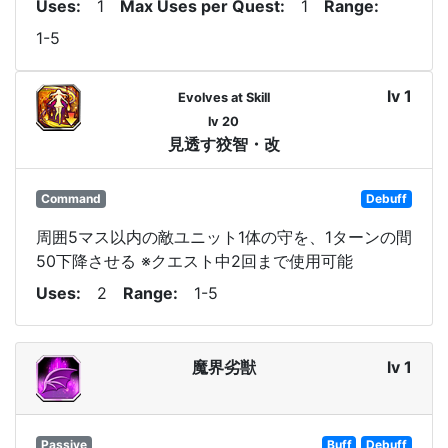
Uses
1
Max Uses per Quest
1
Range
1-5
lv 1
Evolves at Skill
lv 20
見透す狡智・改
Command
Debuff
周囲5マス以内の敵ユニット1体の守を、1ターンの間
50下降させる ※クエスト中2回まで使用可能
Uses
2
Range
1-5
魔界劣獣
lv 1
Passive
Buff
Debuff