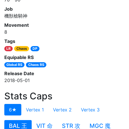
Job
機獣槍騎神
Movement
8
Tags
LR
Chaos
DP
Equipable RS
Global RS
Chaos RS
Release Date
2018-05-01
Stats Caps
6★
Vertex 1
Vertex 2
Vertex 3
BAL 王
VIT 命
STR 攻
MGC 魔