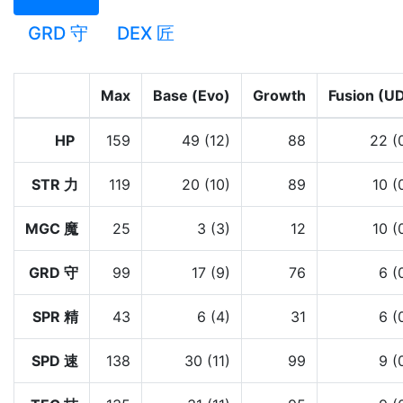
GRD 守
DEX 匠
Max
Base (Evo)
Growth
Fusion (U
HP
159
49 (12)
88
22 (
STR 力
119
20 (10)
89
10 (
MGC 魔
25
3 (3)
12
10 (
GRD 守
99
17 (9)
76
6 (
SPR 精
43
6 (4)
31
6 (
SPD 速
138
30 (11)
99
9 (