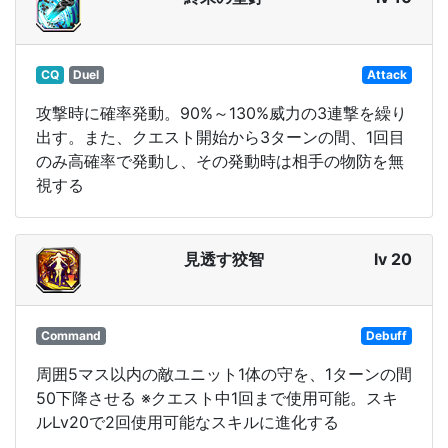
CQ
Duel
Attack
攻撃時に確率発動。90%～130%威力の3連撃を繰り
出す。また、クエスト開始から3ターンの間、1回目
のみ高確率で発動し、その発動時は相手の物防を無
視する
見透す狡智
lv 20
Command
Debuff
周囲5マス以内の敵ユニット1体の守を、1ターンの間
50下降させる ※クエスト中1回まで使用可能。スキ
ルLv20で2回使用可能なスキルに進化する