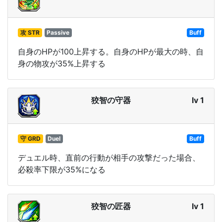
攻 STR
Passive
Buff
自身のHPが100上昇する。自身のHPが最大の時、自
身の物攻が35%上昇する
狡智の守器
lv 1
守 GRD
Duel
Buff
デュエル時、直前の行動が相手の攻撃だった場合、
必殺率下限が35%になる
狡智の匠器
lv 1