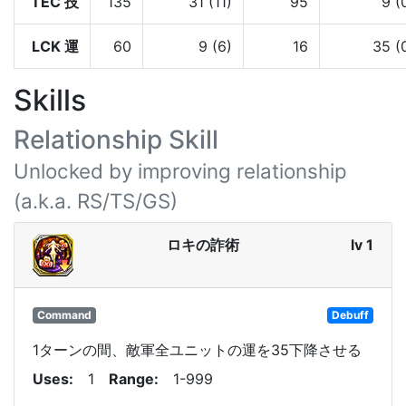
TEC 技
135
31 (11)
95
9 (
LCK 運
60
9 (6)
16
35 (
Skills
Relationship Skill
Unlocked by improving relationship
(a.k.a. RS/TS/GS)
ロキの詐術
lv 1
Command
Debuff
1ターンの間、敵軍全ユニットの運を35下降させる
Uses
1
Range
1-999