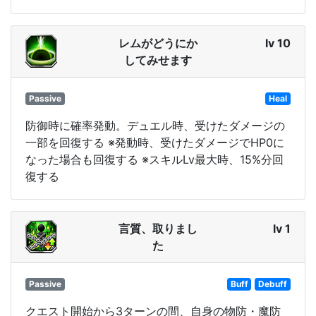
レムがどうにか
lv 10
してみせます
Passive
Heal
防御時に確率発動。デュエル時、受けたダメージの
一部を回復する ※発動時、受けたダメージでHP0に
なった場合も回復する ※スキルLv最大時、15%分回
復する
言質、取りまし
lv 1
た
Passive
Buff
Debuff
クエスト開始から3ターンの間、自身の物防・魔防