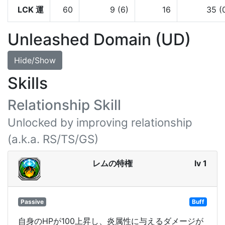
LCK 運
60
9 (6)
16
35 (
Unleashed Domain (UD)
Hide/Show
Skills
Relationship Skill
Unlocked by improving relationship
(a.k.a. RS/TS/GS)
レムの特権
lv 1
Passive
Buff
自身のHPが100上昇し、炎属性に与えるダメージが