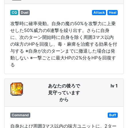
CQ
Duel
Attack
Heal
攻撃時に確率発動。自身の魔の50%を攻撃力に上乗
せした50%威力の6連撃を繰り出す。さらに自身
に、次のターン開始時に自身を除く周囲3マス以内
の味方のHPを回復し、毒・麻痺を治癒する効果を付
与する ※自身が次のターンまでに撤退した場合は発
動しない ※一撃ごとに最大HPの2%分をHPを回復す
る
あなたの後ろで
lv 1
見守っています
から
Command
Buff
自身および周囲3マス以内の味方ユニットに、2ター