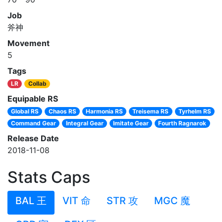
Job
斧神
Movement
5
Tags
LR
Collab
Equipable RS
Global RS
Chaos RS
Harmonia RS
Treisema RS
Tyrhelm RS
Command Gear
Integral Gear
Imitate Gear
Fourth Ragnarok
Release Date
2018-11-08
Stats Caps
BAL 王
VIT 命
STR 攻
MGC 魔