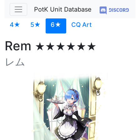
PotK Unit Database
4★
5★
6★
CQ Art
Rem
★★★★★★
レム