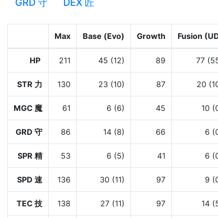
GRD 守
DEX 匠
Max
Base (Evo)
Growth
Fusion (U
HP
211
45 (12)
89
77 (5
STR 力
130
23 (10)
87
20 (1
MGC 魔
61
6 (6)
45
10 (
GRD 守
86
14 (8)
66
6 (
SPR 精
53
6 (5)
41
6 (
SPD 速
136
30 (11)
97
9 (
TEC 技
138
27 (11)
97
14 (