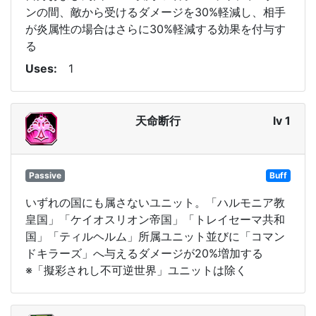
ンの間、敵から受けるダメージを30%軽減し、相手
が炎属性の場合はさらに30%軽減する効果を付与す
る
Uses
1
天命断行
lv 1
Passive
Buff
いずれの国にも属さないユニット。「ハルモニア教
皇国」「ケイオスリオン帝国」「トレイセーマ共和
国」「ティルヘルム」所属ユニット並びに「コマン
ドキラーズ」へ与えるダメージが20%増加する
※「擬彩されし不可逆世界」ユニットは除く