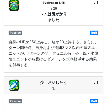
lv 1
Evolves at Skill
lv 20
レムは鬼がかり
ました
Passive
Buff
自身のHPが250上昇し、運が20上昇する。さらに、
ターン開始時、自身および周囲3マス以内の味方ユ
ニットが、1ターンの間、デュエル時、炎・風・氷属
性ユニットから受けるダメージを20%軽減する効果
を付与する
少しお話したく
lv 1
て
Passive
Buff