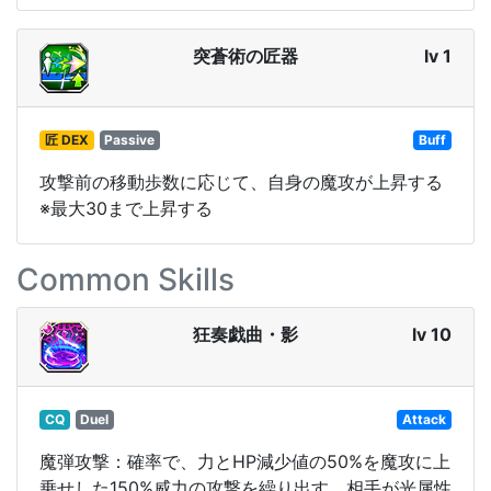
突蒼術の匠器
lv 1
匠 DEX
Passive
Buff
攻撃前の移動歩数に応じて、自身の魔攻が上昇する
※最大30まで上昇する
Common Skills
狂奏戯曲・影
lv 10
CQ
Duel
Attack
魔弾攻撃：確率で、力とHP減少値の50%を魔攻に上
乗せした150%威力の攻撃を繰り出す。相手が光属性