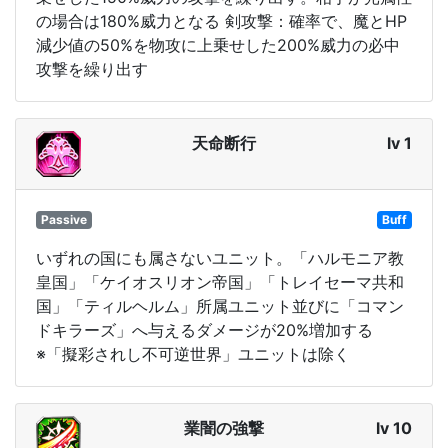
の場合は180%威力となる 剣攻撃：確率で、魔とHP
減少値の50%を物攻に上乗せした200%威力の必中
攻撃を繰り出す
天命断行
lv 1
Passive
Buff
いずれの国にも属さないユニット。「ハルモニア教
皇国」「ケイオスリオン帝国」「トレイセーマ共和
国」「ティルヘルム」所属ユニット並びに「コマン
ドキラーズ」へ与えるダメージが20%増加する
※「擬彩されし不可逆世界」ユニットは除く
業闇の強撃
lv 10