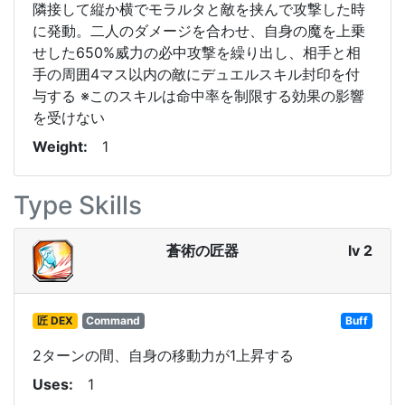
隣接して縦か横でモラルタと敵を挟んで攻撃した時
に発動。二人のダメージを合わせ、自身の魔を上乗
せした650%威力の必中攻撃を繰り出し、相手と相
手の周囲4マス以内の敵にデュエルスキル封印を付
与する ※このスキルは命中率を制限する効果の影響
を受けない
Weight
1
Type Skills
蒼術の匠器
lv 2
匠 DEX
Command
Buff
2ターンの間、自身の移動力が1上昇する
Uses
1