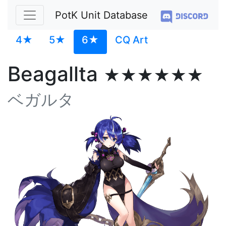
PotK Unit Database
4★
5★
6★
CQ Art
Beagallta
★★★★★★
ベガルタ