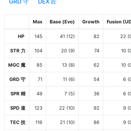
GRD 守
DEX 匠
Max
Base (Evo)
Growth
Fusion (U
HP
145
41 (12)
82
22 (
STR 力
104
20 (9)
74
10 (
MGC 魔
85
13 (8)
62
10 (
GRD 守
71
11 (6)
54
6 (
SPR 精
49
7 (5)
36
6 (
SPD 速
123
22 (10)
92
9 (
TEC 技
116
21 (10)
86
9 (