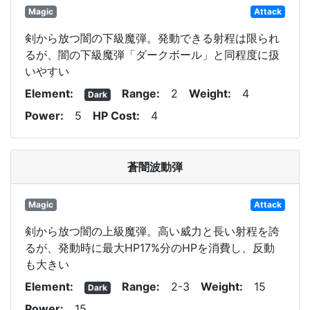
Magic
Attack
剣から放つ闇の下級魔弾。発動できる射程は限られ
るが、闇の下級魔弾「ダークボール」と同程度に扱
いやすい
Element
Range
2
Weight
4
Dark
Power
5
HP Cost
4
蒼闇波動弾
Magic
Attack
剣から放つ闇の上級魔弾。高い威力と長い射程を誇
るが、発動時に最大HP17%分のHPを消費し、反動
も大きい
Element
Range
2-3
Weight
15
Dark
Power
15