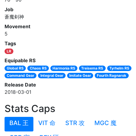
Job
蒼魔剣神
Movement
5
Tags
LR
Equipable RS
Global RS
Chaos RS
Harmonia RS
Treisema RS
Tyrhelm RS
Command Gear
Integral Gear
Imitate Gear
Fourth Ragnarok
Release Date
2018-03-01
Stats Caps
BAL 王
VIT 命
STR 攻
MGC 魔