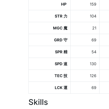
HP
159
STR 力
104
MGC 魔
21
GRD 守
69
SPR 精
54
SPD 速
130
TEC 技
126
LCK 運
69
Skills