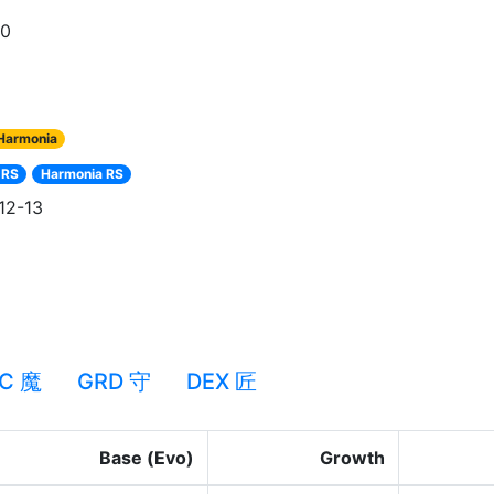
90
Harmonia
 RS
Harmonia RS
12-13
C 魔
GRD 守
DEX 匠
Base (Evo)
Growth