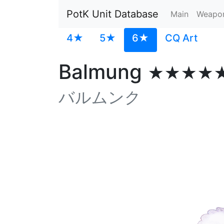
PotK Unit Database
Main
Weapo
4★
5★
6★
CQ Art
Balmung
★★★★
バルムンク