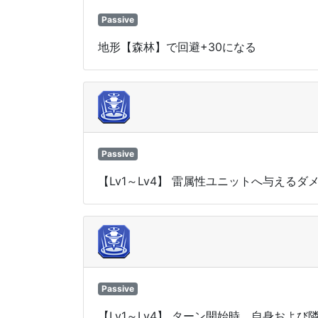
Passive
地形【森林】で回避+30になる
Passive
【Lv1～Lv4】 雷属性ユニットへ与えるダ
Passive
【Lv1～Lv4】 ターン開始時、自身お