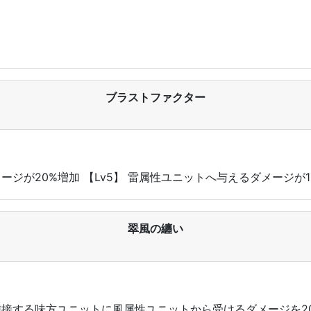
ブラストファクター
メージが20%増加 【Lv5】 雷属性ユニットへ与えるダメージが1
翠風の纏い
よび隣接する味方ユニットに風属性ユニットから受けるダメージを