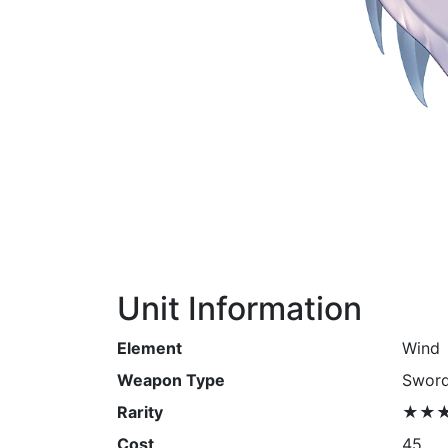
Unit Information
Element
Wind
Weapon Type
Swor
Rarity
★★
Cost
45