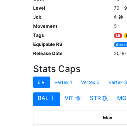
Level
70 - 
Job
剣神
Movement
5
Tags
LR
Equipable RS
Global
Release Date
2018-
Stats Caps
6★
Vertex 1
Vertex 2
Vertex 3
BAL 王
VIT 命
STR 攻
MG
Max