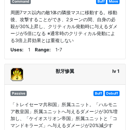
Command
Buff
Move
周囲7マス以内の敵1体の隣接マスに移動する。移動
後、攻撃することができ、2ターンの間、自身の必
殺が30%上昇し、クリティカル発動時に与えるダメ
ージが5倍になる ※通常時のクリティカル発動によ
る3倍上昇効果とは重複しない
Uses
1
Range
1-7
獣牙惨翼
lv 1
Passive
Buff
Debuff
「トレイセーマ共和国」所属ユニット。「ハルモニ
ア教皇国」所属ユニットへ与えるダメージが30%増
加し、「ケイオスリオン帝国」所属ユニットと「コ
マンドキラーズ」へ与えるダメージが20%減少す