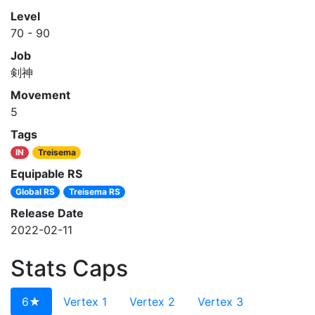
Level
70 - 90
Job
剣神
Movement
5
Tags
IN
Treisema
Equipable RS
Global RS
Treisema RS
Release Date
2022-02-11
Stats Caps
6★
Vertex 1
Vertex 2
Vertex 3