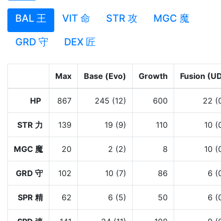
BAL 王
VIT 命
STR 攻
MGC 魔
GRD 守
DEX 匠
Max
Base (Evo)
Growth
Fusion (U
HP
867
245 (12)
600
22 (
STR 力
139
19 (9)
110
10 (
MGC 魔
20
2 (2)
8
10 (
GRD 守
102
10 (7)
86
6 (
SPR 精
62
6 (5)
50
6 (