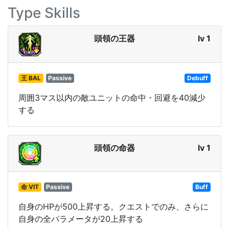
Type Skills
頭領の王器
lv 1
王 BAL
Passive
Debuff
周囲3マス以内の敵ユニットの命中・回避を40減少
する
頭領の命器
lv 1
命 VIT
Passive
Buff
自身のHPが500上昇する。クエストでのみ、さらに
自身の全パラメータが20上昇する