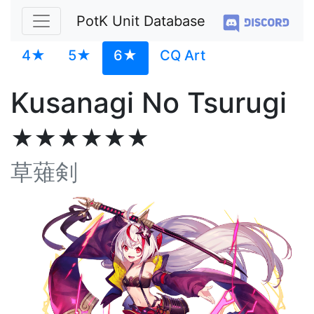
PotK Unit Database
4★
5★
6★
CQ Art
Kusanagi No Tsurugi
★★★★★★
草薙剣