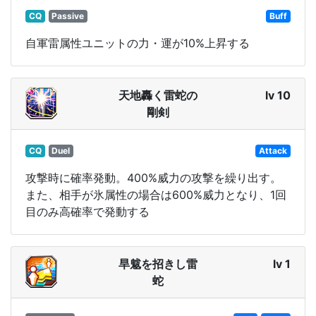
CQ
Passive
Buff
自軍雷属性ユニットの力・運が10%上昇する
天地轟く雷蛇の
lv 10
剛剣
CQ
Duel
Attack
攻撃時に確率発動。400%威力の攻撃を繰り出す。
また、相手が氷属性の場合は600%威力となり、1回
目のみ高確率で発動する
旱魃を招きし雷
lv 1
蛇