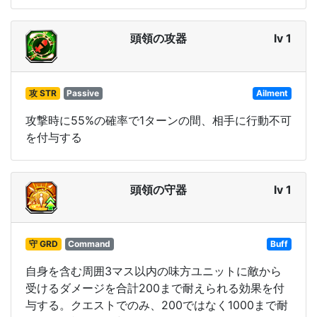
頭領の攻器
lv 1
攻 STR
Passive
Ailment
攻撃時に55%の確率で1ターンの間、相手に行動不可
を付与する
頭領の守器
lv 1
守 GRD
Command
Buff
自身を含む周囲3マス以内の味方ユニットに敵から
受けるダメージを合計200まで耐えられる効果を付
与する。クエストでのみ、200ではなく1000まで耐