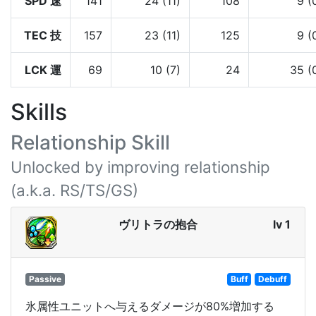
SPD 速
141
24 (11)
108
9 (
TEC 技
157
23 (11)
125
9 (
LCK 運
69
10 (7)
24
35 (
Skills
Relationship Skill
Unlocked by improving relationship
(a.k.a. RS/TS/GS)
ヴリトラの抱合
lv 1
Passive
Buff
Debuff
氷属性ユニットへ与えるダメージが80%増加する