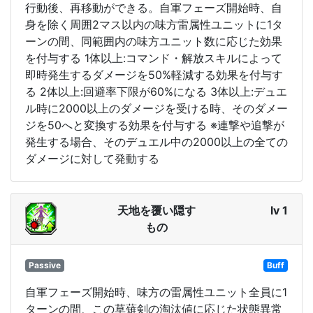
行動後、再移動ができる。自軍フェーズ開始時、自
身を除く周囲2マス以内の味方雷属性ユニットに1タ
ーンの間、同範囲内の味方ユニット数に応じた効果
を付与する 1体以上:コマンド・解放スキルによって
即時発生するダメージを50%軽減する効果を付与す
る 2体以上:回避率下限が60%になる 3体以上:デュエ
ル時に2000以上のダメージを受ける時、そのダメー
ジを50へと変換する効果を付与する ※連撃や追撃が
発生する場合、そのデュエル中の2000以上の全ての
ダメージに対して発動する
天地を覆い隠す
lv 1
もの
Passive
Buff
自軍フェーズ開始時、味方の雷属性ユニット全員に1
ターンの間、この草薙剣の淘汰値に応じた状態異常