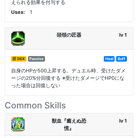
えられる効果を付与する
Uses
1
頭領の匠器
lv 1
匠 DEX
Passive
Heal
Buff
自身のHPが500上昇する。デュエル時、受けたダメ
ージの20%分回復する ※受けたダメージでHP0にな
った場合は回復しない
Common Skills
獣血『癒えぬ恐
lv 1
慌』