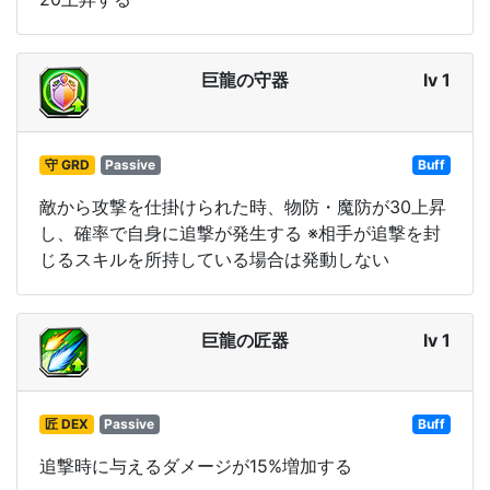
巨龍の守器
lv 1
守 GRD
Passive
Buff
敵から攻撃を仕掛けられた時、物防・魔防が30上昇
し、確率で自身に追撃が発生する ※相手が追撃を封
じるスキルを所持している場合は発動しない
巨龍の匠器
lv 1
匠 DEX
Passive
Buff
追撃時に与えるダメージが15%増加する