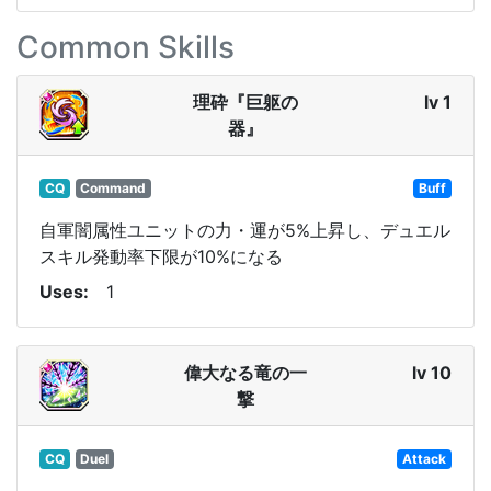
Common Skills
理砕『巨躯の
lv 1
器』
CQ
Command
Buff
自軍闇属性ユニットの力・運が5%上昇し、デュエル
スキル発動率下限が10%になる
Uses
1
偉大なる竜の一
lv 10
撃
CQ
Duel
Attack