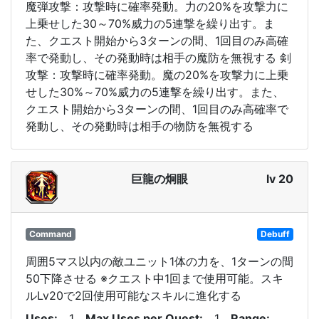
魔弾攻撃：攻撃時に確率発動。力の20%を攻撃力に
上乗せした30～70%威力の5連撃を繰り出す。ま
た、クエスト開始から3ターンの間、1回目のみ高確
率で発動し、その発動時は相手の魔防を無視する 剣
攻撃：攻撃時に確率発動。魔の20%を攻撃力に上乗
せした30%～70%威力の5連撃を繰り出す。また、
クエスト開始から3ターンの間、1回目のみ高確率で
発動し、その発動時は相手の物防を無視する
巨龍の炯眼
lv 20
Command
Debuff
周囲5マス以内の敵ユニット1体の力を、1ターンの間
50下降させる ※クエスト中1回まで使用可能。スキ
ルLv20で2回使用可能なスキルに進化する
Uses
1
Max Uses per Quest
1
Range