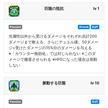
巨龍の抵抗
lv 1
Passive
Attack
Buff
光属性以外から受けるダメージをそれぞれ合計200
ダメージまで耐える。さらにデュエル後、50ダメー
ジ+受けたダメージの15%分のダメージを与える
※「カウンター無効化」では封じられない ※このダ
メージで撤退させられる ※HP0になった場合は発動
しない
脈動する巨龍
lv 10
Passive
Buff