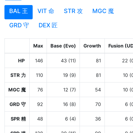
BAL 王
VIT 命
STR 攻
MGC 魔
GRD 守
DEX 匠
Max
Base (Evo)
Growth
Fusion (U
HP
146
43 (11)
81
22 (
STR 力
110
19 (9)
81
10 (
MGC 魔
76
12 (7)
54
10 (
GRD 守
92
16 (8)
70
6 (
SPR 精
48
6 (4)
36
6 (