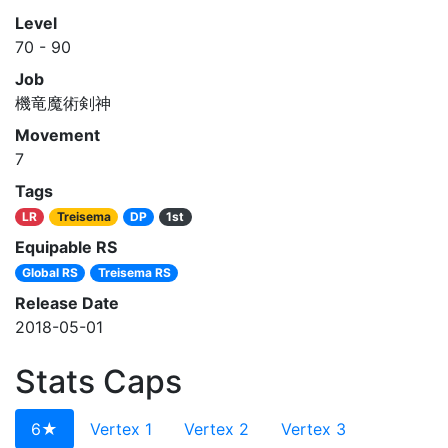
Level
70 - 90
Job
機竜魔術剣神
Movement
7
Tags
LR
Treisema
DP
1st
Equipable RS
Global RS
Treisema RS
Release Date
2018-05-01
Stats Caps
6★
Vertex 1
Vertex 2
Vertex 3