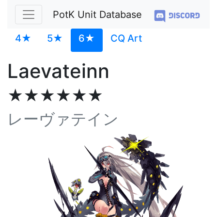
PotK Unit Database
4★
5★
6★
CQ Art
Laevateinn
★★★★★★
レーヴァテイン