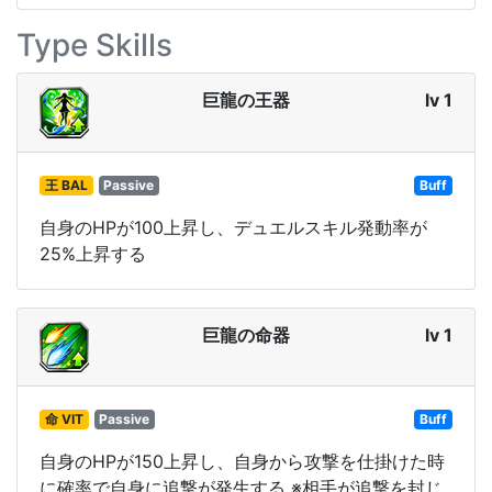
Type Skills
巨龍の王器
lv 1
王 BAL
Passive
Buff
自身のHPが100上昇し、デュエルスキル発動率が
25%上昇する
巨龍の命器
lv 1
命 VIT
Passive
Buff
自身のHPが150上昇し、自身から攻撃を仕掛けた時
に確率で自身に追撃が発生する ※相手が追撃を封じ