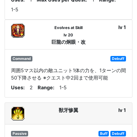
1-5
lv 1
Evolves at Skill
lv 20
巨龍の炯眼・改
Command
Debuff
周囲5マス以内の敵ユニット1体の力を、1ターンの間
50下降させる ※クエスト中2回まで使用可能
Uses
2
Range
1-5
獣牙惨翼
lv 1
Passive
Buff
Debuff