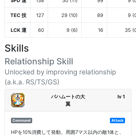
SPD 速
138
30 (11)
99
9 (
TEC 技
127
29 (10)
89
9 (
LCK 運
60
9 (6)
16
35 (
Skills
Relationship Skill
Unlocked by improving relationship
(a.k.a. RS/TS/GS)
バハムートの大
lv 1
翼
Command
Attack
HPを10%消費して発動。周囲7マス以内の敵1体と、