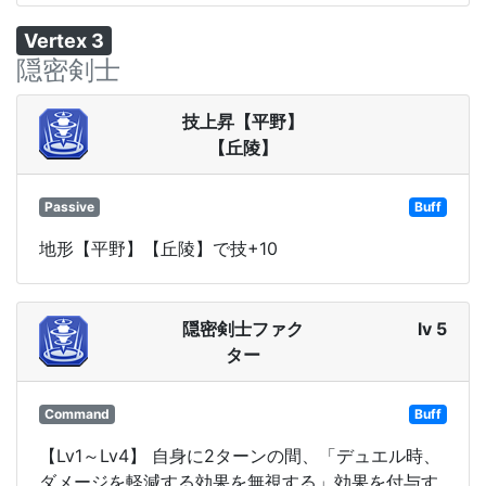
Vertex 3
隠密剣士
技上昇【平野】
【丘陵】
Passive
Buff
地形【平野】【丘陵】で技+10
隠密剣士ファク
lv 5
ター
Command
Buff
【Lv1～Lv4】 自身に2ターンの間、「デュエル時、
ダメージを軽減する効果を無視する」効果を付与す