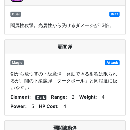
Duel
Buff
闇属性攻撃。光属性から受けるダメージが1.3倍。
覇闇弾
Magic
Attack
剣から放つ闇の下級魔弾。発動できる射程は限られ
るが、闇の下級魔弾「ダークボール」と同程度に扱
いやすい
Element
Range
2
Weight
4
Dark
Power
5
HP Cost
4
覇闇波動弾