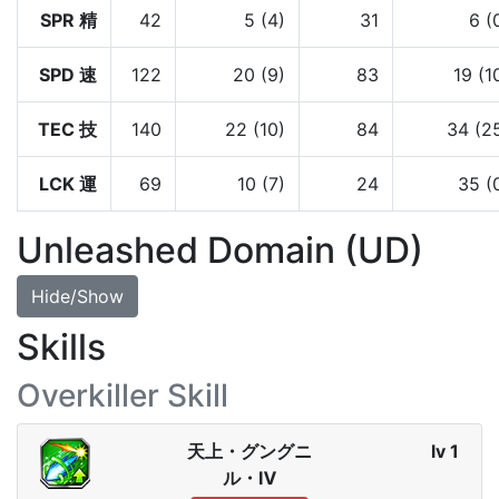
SPR 精
42
5 (4)
31
6 (
SPD 速
122
20 (9)
83
19 (1
TEC 技
140
22 (10)
84
34 (2
LCK 運
69
10 (7)
24
35 (
Unleashed Domain (UD)
Hide/Show
Skills
Overkiller Skill
天上・グングニ
lv 1
ル・Ⅳ