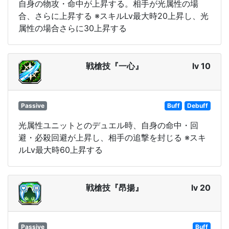
自身の物攻・命中が上昇する。相手が光属性の場
合、さらに上昇する ※スキルLv最大時20上昇し、光
属性の場合さらに30上昇する
戦槍技『一心』
lv 10
Passive
Buff
Debuff
光属性ユニットとのデュエル時、自身の命中・回
避・必殺回避が上昇し、相手の追撃を封じる ※スキ
ルLv最大時60上昇する
戦槍技『昂揚』
lv 20
Passive
Buff