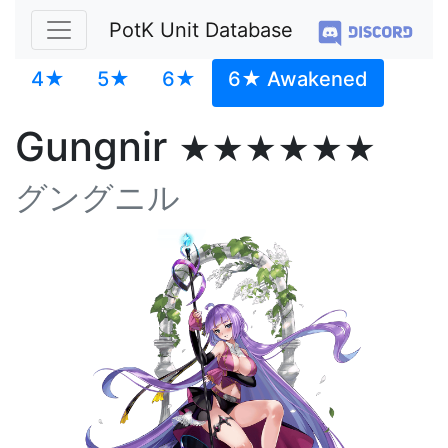
PotK Unit Database
4★
5★
6★
6★ Awakened
Gungnir
★★★★★★
グングニル