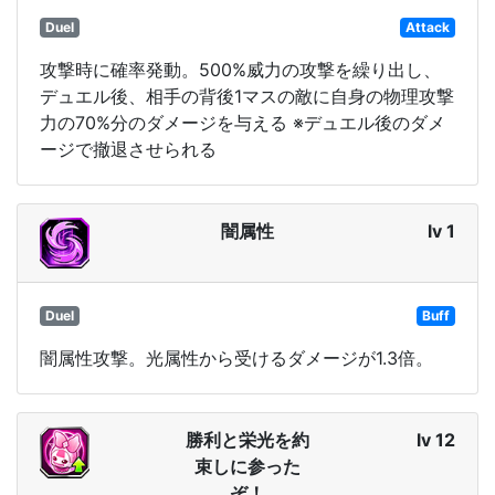
Duel
Attack
攻撃時に確率発動。500%威力の攻撃を繰り出し、
デュエル後、相手の背後1マスの敵に自身の物理攻撃
力の70%分のダメージを与える ※デュエル後のダメ
ージで撤退させられる
闇属性
lv 1
Duel
Buff
闇属性攻撃。光属性から受けるダメージが1.3倍。
勝利と栄光を約
lv 12
束しに参った
ぞ！