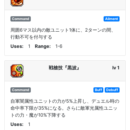
Command
Ailment
周囲6マス以内の敵ユニット1体に、2ターンの間、
行動不可を付与する
Uses
1
Range
1-6
戦槍技『黒波』
lv 1
Command
Buff
Debuff
自軍闇属性ユニットの力が5%上昇し、デュエル時の
命中率下限が35%になる。さらに敵軍光属性ユニッ
トの力・魔が10%下降する
Uses
1