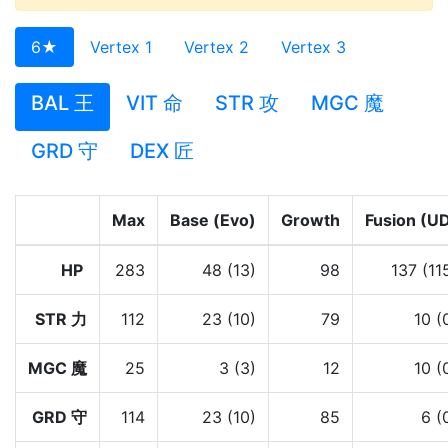
6★
Vertex 1
Vertex 2
Vertex 3
BAL 王
VIT 命
STR 攻
MGC 魔
GRD 守
DEX 匠
Max
Base (Evo)
Growth
Fusion (U
HP
283
48 (13)
98
137 (11
STR 力
112
23 (10)
79
10 (
MGC 魔
25
3 (3)
12
10 (
GRD 守
114
23 (10)
85
6 (