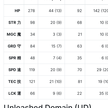
HP
278
44 (13)
92
142 (12
STR 力
98
20 (9)
68
10 (
MGC 魔
34
3 (3)
21
10 (
GRD 守
84
15 (7)
63
6 (
SPR 精
48
7 (4)
35
6 (
SPD 速
119
20 (9)
70
29 (2
TEC 技
121
21 (10)
81
19 (1
LCK 運
66
9 (6)
22
35 (
Unleashed Domain (UD)