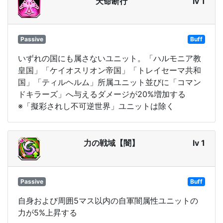
天命断行
lv 1
Passive
Buff
いずれの国にも属さないユニット。「ハルモニア教
皇国」「ケイオスリオン帝国」「トレイセーマ共和
国」「ティルヘルム」所属ユニット並びに「コマン
ドキラーズ」へ与えるダメージが20%増加する
※「擬彩されし不可逆世界」ユニットは除く
力の戦域【闇】
lv 1
Passive
Buff
自身および周囲5マス以内の自軍闇属性ユニットの
力が5%上昇する