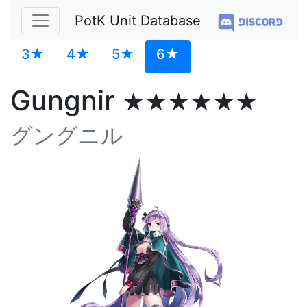
PotK Unit Database
3★
4★
5★
6★
Gungnir
★★★★★★
グングニル