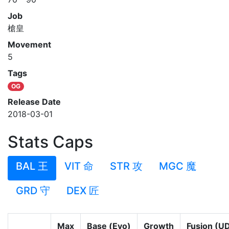
Job
槍皇
Movement
5
Tags
OG
Release Date
2018-03-01
Stats Caps
BAL 王
VIT 命
STR 攻
MGC 魔
GRD 守
DEX 匠
Max
Base (Evo)
Growth
Fusion (U