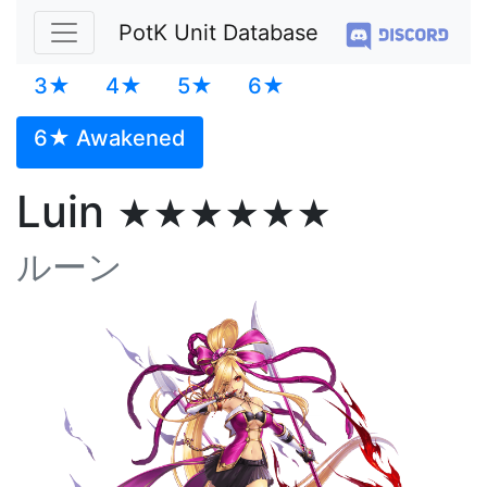
PotK Unit Database
3★
4★
5★
6★
6★ Awakened
Luin
★★★★★★
ルーン