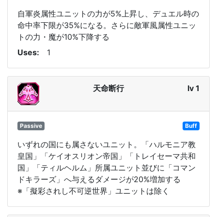
自軍炎属性ユニットの力が5%上昇し、デュエル時の
命中率下限が35%になる。さらに敵軍風属性ユニッ
トの力・魔が10%下降する
Uses
1
天命断行
lv 1
Passive
Buff
いずれの国にも属さないユニット。「ハルモニア教
皇国」「ケイオスリオン帝国」「トレイセーマ共和
国」「ティルヘルム」所属ユニット並びに「コマン
ドキラーズ」へ与えるダメージが20%増加する
※「擬彩されし不可逆世界」ユニットは除く