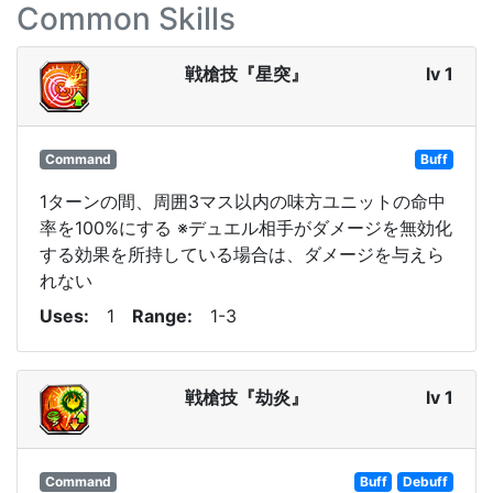
Common Skills
戦槍技『星突』
lv 1
Command
Buff
1ターンの間、周囲3マス以内の味方ユニットの命中
率を100%にする ※デュエル相手がダメージを無効化
する効果を所持している場合は、ダメージを与えら
れない
Uses
1
Range
1-3
戦槍技『劫炎』
lv 1
Command
Buff
Debuff