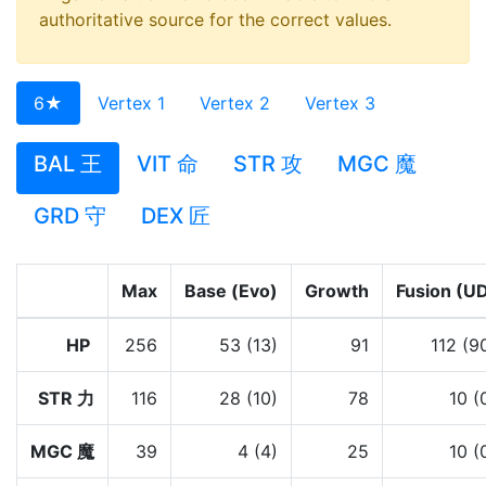
authoritative source for the correct values.
6★
Vertex 1
Vertex 2
Vertex 3
BAL 王
VIT 命
STR 攻
MGC 魔
GRD 守
DEX 匠
Max
Base (Evo)
Growth
Fusion (U
HP
256
53 (13)
91
112 (9
STR 力
116
28 (10)
78
10 (
MGC 魔
39
4 (4)
25
10 (