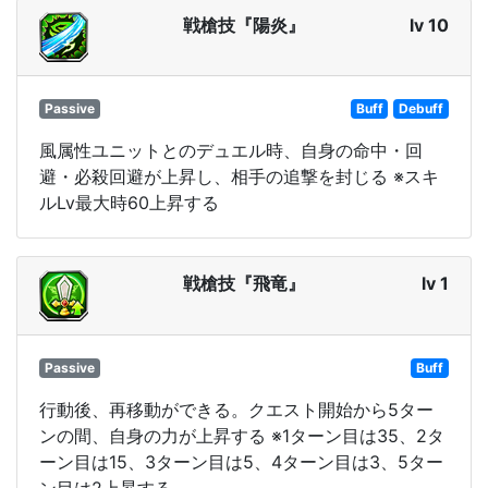
戦槍技『陽炎』
lv 10
Passive
Buff
Debuff
風属性ユニットとのデュエル時、自身の命中・回
避・必殺回避が上昇し、相手の追撃を封じる ※スキ
ルLv最大時60上昇する
戦槍技『飛竜』
lv 1
Passive
Buff
行動後、再移動ができる。クエスト開始から5ター
ンの間、自身の力が上昇する ※1ターン目は35、2タ
ーン目は15、3ターン目は5、4ターン目は3、5ター
ン目は2上昇する