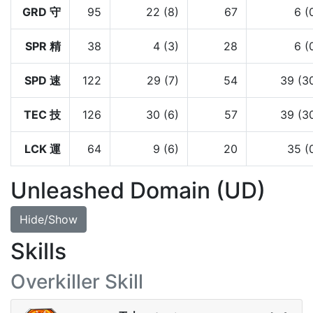
GRD 守
95
22 (8)
67
6 (
SPR 精
38
4 (3)
28
6 (
SPD 速
122
29 (7)
54
39 (3
TEC 技
126
30 (6)
57
39 (3
LCK 運
64
9 (6)
20
35 (
Unleashed Domain (UD)
Hide/Show
Skills
Overkiller Skill